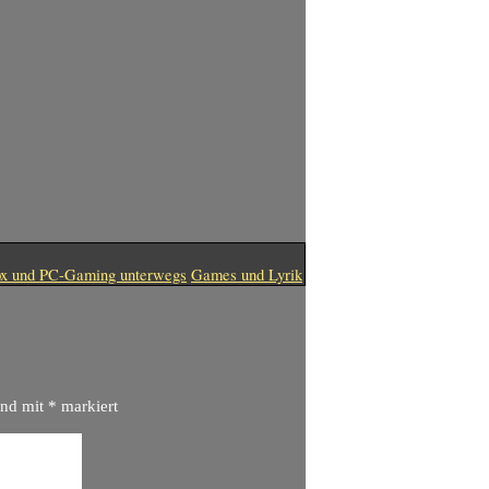
x und PC-Gaming unterwegs
Games und Lyrik
ind mit
*
markiert