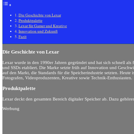
Die Geschichte von Lexar
Produktpalette
Lexar für Gamer und Kreative
Innovation und Zukunft
Fazit
Die Geschichte von Lexar
Lexar wurde in den 1990er Jahren gegründet und hat sich schnell als 
und SSDs etabliert. Die Marke setzte früh auf Innovation und Geschwi
auf den Markt, die Standards für die Speicherindustrie setzten. Heute is
Fotografen, Videoproduzenten, Kreative sowie Technik-Enthusiasten.
Produktpalette
Lexar deckt den gesamten Bereich digitaler Speicher ab. Dazu gehöre
Werbung