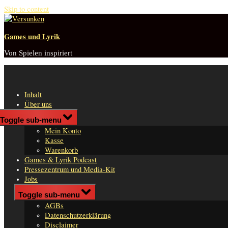
Skip to content
Games und Lyrik
Von Spielen inspiriert
Inhalt
Über uns
Shop
Toggle sub-menu
n
Mein Konto
er
Kasse
Warenkorb
Games & Lyrik Podcast
Pressezentrum und Media-Kit
Jobs
Impressum
Toggle sub-menu
AGBs
Datenschutzerklärung
Disclaimer