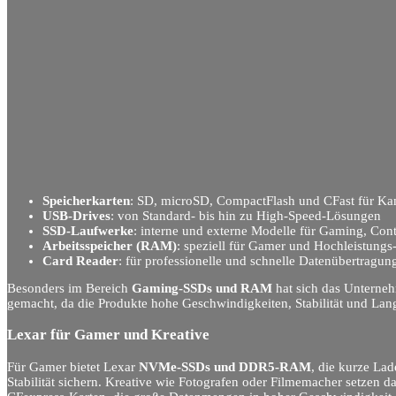
Speicherkarten
: SD, microSD, CompactFlash und CFast für K
USB-Drives
: von Standard- bis hin zu High-Speed-Lösungen
SSD-Laufwerke
: interne und externe Modelle für Gaming, Cont
Arbeitsspeicher (RAM)
: speziell für Gamer und Hochleistungs
Card Reader
: für professionelle und schnelle Datenübertragun
Besonders im Bereich
Gaming-SSDs und RAM
hat sich das Unterneh
gemacht, da die Produkte hohe Geschwindigkeiten, Stabilität und Lang
Lexar für Gamer und Kreative
Für Gamer bietet Lexar
NVMe-SSDs und DDR5-RAM
, die kurze La
Stabilität sichern. Kreative wie Fotografen oder Filmemacher setzen 