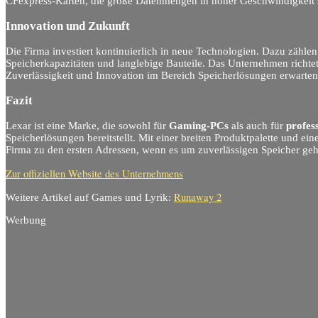
CFexpress-Karten, die große Datenmengen in hoher Geschwindigkeit 
Innovation und Zukunft
Die Firma investiert kontinuierlich in neue Technologien. Dazu zähl
Speicherkapazitäten und langlebige Bauteile. Das Unternehmen richtet 
Zuverlässigkeit und Innovation im Bereich Speicherlösungen erwarten
Fazit
Lexar ist eine Marke, die sowohl für
Gaming-PCs
als auch für
profes
Speicherlösungen bereitstellt. Mit einer breiten Produktpalette und e
Firma zu den ersten Adressen, wenn es um zuverlässigen Speicher geh
Zur offiziellen Website des Unternehmens
Runaway 2
Weitere Artikel auf Games und Lyrik:
Werbung