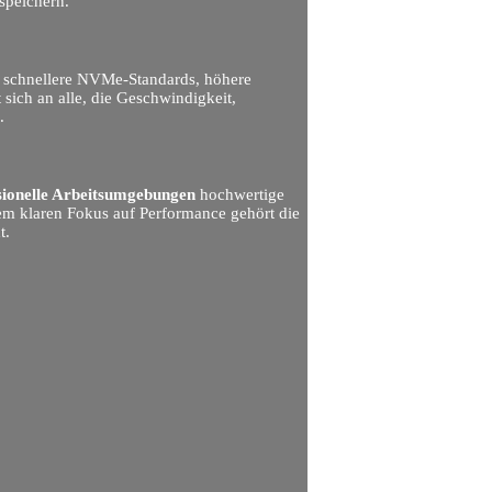
speichern.
en schnellere NVMe-Standards, höhere
sich an alle, die Geschwindigkeit,
.
sionelle Arbeitsumgebungen
hochwertige
inem klaren Fokus auf Performance gehört die
t.