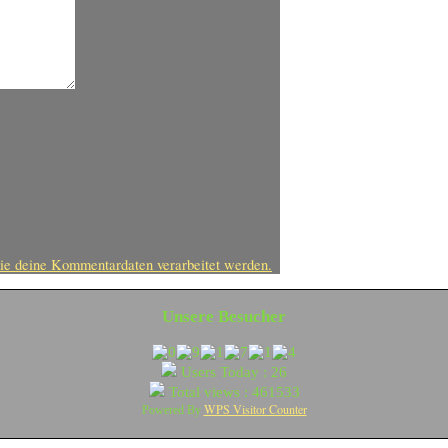
ie deine Kommentardaten verarbeitet werden.
Unsere Besucher
Users Today : 26
Total views : 461533
WPS Visitor Counter
Powered By