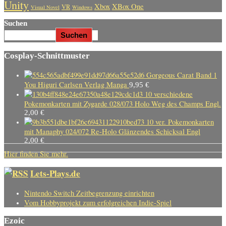
Unity
Xbox
XBox One
VR
Visual Novel
Windows
Suchen
Suchen
Cosplay-Schnittmuster
Gorgeous Carat Band 1
You Higuri Carlsen Verlag Manga
9,95
€
10 verschiedene
Pokemonkarten mit Zygarde 028/073 Holo Weg des Champs Engl.
2,00
€
10 ver. Pokemonkarten
mit Manaphy 024/072 Re-Holo Glänzendes Schicksal Engl
2,00
€
Hier finden Sie mehr.
Lets-Plays.de
Nintendo Switch Zeitbegrenzung einrichten
Vom Hobbyprojekt zum erfolgreichen Indie-Spiel
Ezoic