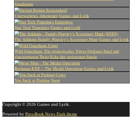
Simulation
Unerwartetes Abenteuer
Games und Lyrik
Star Trek Timelines
Games und Lyrik
The Addams Family: Pugsley’s Scavenger Hunt
Games und Lyrik
Wild Guardians: Ein strategisches Tower-Defense-Spiel mit
einzigartigem Twist
Ecke der verlorenen Spiele
Rockman EXE – The Medal Operation
Games und Lyrik
You Suck at Parking
Sport
Copyright © 2026 Games und Lyrik.
PressBook News Dark theme
Powered by
Cookie-Einstellungen