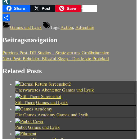
Threema
XING
Share
Post
Save
Teilen
Games und Lyrik
Action
Adventure
Tags:
,
Beitragsnavigation
Previous Post:
DR Studios – Strategen aus Großbritannien
Next Post:
Beholder: Blissful Sleep – Das letzte Protokoll
Related Posts
Unerwartetes Abenteuer
Games und Lyrik
Still There
Games und Lyrik
Die Games Academy
Games und Lyrik
Pinbot
Games und Lyrik