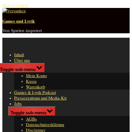
Skip to content
Games und Lyrik
Von Spielen inspiriert
Inhalt
Über uns
Shop
Toggle sub-menu
n
Mein Konto
er
Kasse
Warenkorb
Games & Lyrik Podcast
Pressezentrum und Media-Kit
Jobs
Impressum
Toggle sub-menu
AGBs
Datenschutzerklärung
Disclaimer