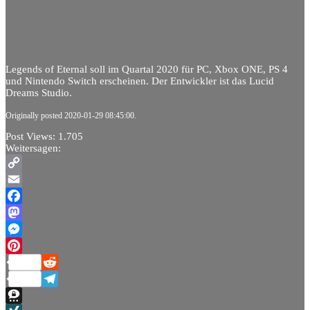
Legends of Eternal soll im Quartal 2020 für PC, Xbox ONE, PS 4
und Nintendo Switch erscheinen. Der Entwickler ist das Lucid
Dreams Studio.
Originally posted 2020-01-29 08:45:00.
Post Views:
1.705
Weitersagen:
Copy
Link
Email
Facebook
Mastodon
Messenger
Pinterest
Reddit
Telegram