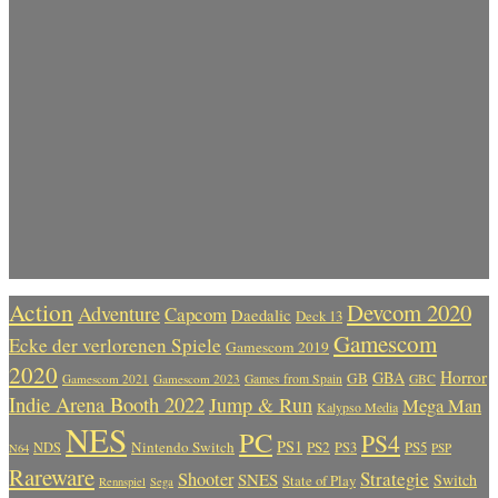
Action
Devcom 2020
Adventure
Capcom
Daedalic
Deck 13
Gamescom
Ecke der verlorenen Spiele
Gamescom 2019
2020
Horror
GBA
GB
Gamescom 2021
Gamescom 2023
Games from Spain
GBC
Indie Arena Booth 2022
Jump & Run
Mega Man
Kalypso Media
NES
PC
PS4
PS1
Nintendo Switch
PS2
PS5
NDS
PS3
PSP
N64
Rareware
Strategie
Shooter
SNES
Switch
State of Play
Rennspiel
Sega