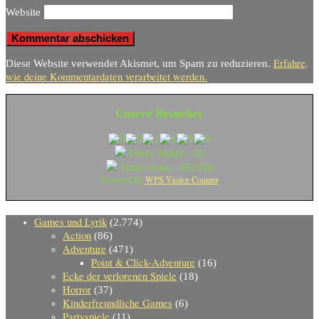
Website
Erfahre,
Diese Website verwendet Akismet, um Spam zu reduzieren.
wie deine Kommentardaten verarbeitet werden.
Unsere Besucher
Users Today : 10
Total views : 461330
WPS Visitor Counter
Powered By
Games und Lyrik
(2.774)
Action
(86)
Adventure
(471)
Point & Click-Adventure
(16)
Ecke der verlorenen Spiele
(18)
Horror
(37)
Kinderfreundliche Games
(6)
Partyspiele
(11)