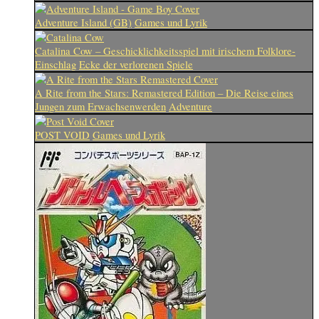
Adventure Island (GB)
Games und Lyrik
Catalina Cow – Geschicklichkeitsspiel mit irischem Folklore-
Einschlag
Ecke der verlorenen Spiele
A Rite from the Stars: Remastered Edition – Die Reise eines
Jungen zum Erwachsenwerden
Adventure
POST VOID
Games und Lyrik