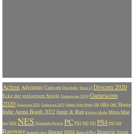
Action
Devcom 2020
Adventure
Capcom
Daedalic
Deck 13
Gamescom
Ecke der verlorenen Spiele
Gamescom 2019
2020
Horror
GBA
GB
Gamescom 2021
Gamescom 2023
Games from Spain
GBC
Indie Arena Booth 2022
Jump & Run
Mega Man
Kalypso Media
NES
PC
PS4
PS1
Nintendo Switch
PS2
PS5
NDS
PS3
PSP
N64
Rareware
Strategie
Shooter
SNES
Switch
State of Play
Rennspiel
Sega