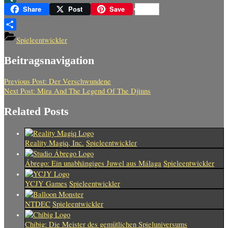
XING
Share
Post
Save
Teilen
Spieleentwickler
Beitragsnavigation
Previous Post:
Der Verschwundene
Next Post:
Mira And The Legend Of The Djinns
Related Posts
Reality Magiq, Inc.
Spieleentwickler
Ábrego: Ein unabhängiges Juwel aus Málaga
Spieleentwickler
YCJY Games
Spieleentwickler
NTDEC
Spieleentwickler
Chibig: Die Meister des gemütlichen Spieluniversums