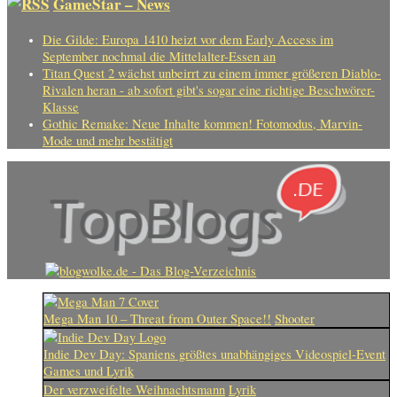
GameStar – News
Die Gilde: Europa 1410 heizt vor dem Early Access im
September nochmal die Mittelalter-Essen an
Titan Quest 2 wächst unbeirrt zu einem immer größeren Diablo-
Rivalen heran - ab sofort gibt's sogar eine richtige Beschwörer-
Klasse
Gothic Remake: Neue Inhalte kommen! Fotomodus, Marvin-
Mode und mehr bestätigt
Mega Man 10 – Threat from Outer Space!!
Shooter
Indie Dev Day: Spaniens größtes unabhängiges Videospiel-Event
Games und Lyrik
Der verzweifelte Weihnachtsmann
Lyrik