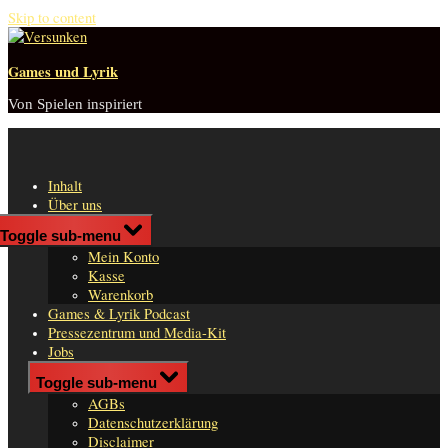
Skip to content
Games und Lyrik
Von Spielen inspiriert
Inhalt
Über uns
Shop
Toggle sub-menu
n
Mein Konto
er
Kasse
Warenkorb
Games & Lyrik Podcast
Pressezentrum und Media-Kit
Jobs
Impressum
Toggle sub-menu
AGBs
Datenschutzerklärung
Disclaimer