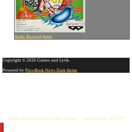
Battle Baseball
Sport
Copyright © 2026 Games und Lyrik.
PressBook News Dark theme
Powered by
Cookie-Einstellungen
Diese Webseite benutzt Cookies um die Nutzererfahrung zu
verbessern. Diese Cookies können Sie hier ausschalten.
This website uses cookies to improve your experience. We'll assume
you're ok with this, but you can opt-out if you wish.
Cookie-Einstellungen / Cookie settings
Akzeptieren / ACCEPT