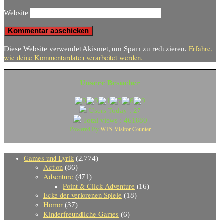
Website
Erfahre,
Diese Website verwendet Akismet, um Spam zu reduzieren.
wie deine Kommentardaten verarbeitet werden.
Unsere Besucher
Users Today : 27
Total views : 461880
WPS Visitor Counter
Powered By
Games und Lyrik
(2.774)
Action
(86)
Adventure
(471)
Point & Click-Adventure
(16)
Ecke der verlorenen Spiele
(18)
Horror
(37)
Kinderfreundliche Games
(6)