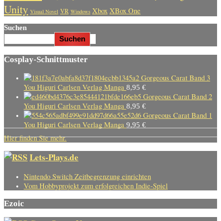
Unity
Xbox
XBox One
VR
Visual Novel
Windows
Suchen
Suchen
Cosplay-Schnittmuster
Gorgeous Carat Band 3
You Higuri Carlsen Verlag Manga
8,95
€
Gorgeous Carat Band 2
You Higuri Carlsen Verlag Manga
8,95
€
Gorgeous Carat Band 1
You Higuri Carlsen Verlag Manga
9,95
€
Hier finden Sie mehr.
Lets-Plays.de
Nintendo Switch Zeitbegrenzung einrichten
Vom Hobbyprojekt zum erfolgreichen Indie-Spiel
Ezoic