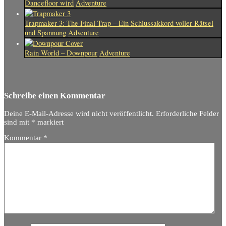
Dancefloor wird
Adventure
Trapmaker 3: The Final Trap – Ein Schlussakkord voller Rätsel
und Spannung
Adventure
Rain World – Downpour
Adventure
Schreibe einen Kommentar
Deine E-Mail-Adresse wird nicht veröffentlicht.
Erforderliche Felder
sind mit
*
markiert
Kommentar
*