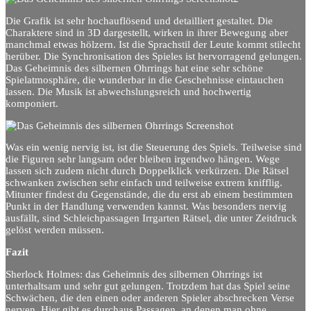
Die Grafik ist sehr hochauflösend und detailliert gestaltet. Die
Charaktere sind in 3D dargestellt, wirken in ihrer Bewegung aber
manchmal etwas hölzern. Ist die Sprachstil der Leute kommt stilecht
herüber. Die Synchronisation des Spieles ist hervorragend gelungen.
Das Geheimnis des silbernen Ohrrings hat eine sehr schöne
Spielatmosphäre, die wunderbar in die Geschehnisse eintauchen
lassen. Die Musik ist abwechslungsreich und hochwertig
komponiert.
Was ein wenig nervig ist, ist die Steuerung des Spiels. Teilweise sind
die Figuren sehr langsam oder bleiben irgendwo hängen. Wege
lassen sich zudem nicht durch Doppelklick verkürzen. Die Rätsel
schwanken zwischen sehr einfach und teilweise extrem knifflig.
Mitunter findest du Gegenstände, die du erst ab einem bestimmten
Punkt in der Handlung verwenden kannst. Was besonders nervig
ausfällt, sind Schleichpassagen Irrgarten Rätsel, die unter Zeitdruck
gelöst werden müssen.
Fazit
Sherlock Holmes: das Geheimnis des silbernen Ohrrings ist
unterhaltsam und sehr gut gelungen. Trotzdem hat das Spiel seine
Schwächen, die den einen oder anderen Spieler abschrecken Verse
nerven. Hier gibt es durchaus Passagen, an denen man ohne