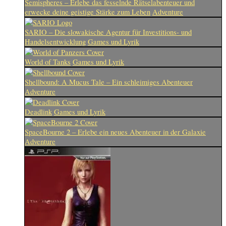
Semispheres – Erlebe das fesselnde Rätselabenteuer und
erwecke deine geistige Stärke zum Leben
Adventure
SARIO – Die slowakische Agentur für Investitions- und
Handelsentwicklung
Games und Lyrik
World of Tanks
Games und Lyrik
Shellbound: A Mucus Tale – Ein schleimiges Abenteuer
Adventure
Deadlink
Games und Lyrik
SpaceBourne 2 – Erlebe ein neues Abenteuer in der Galaxie
Adventure