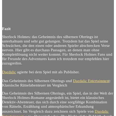
Fazit
Sherlock Holmes: das Geheimnis des silbernen Ohrrings ist
unterhaltsam und sehr gut gelungen. Trotzdem hat das Spiel seine
Schwächen, die den einen oder anderen Spieler abschrecken Verse
nerven. Hier gibt es durchaus Passagen, an denen man ohne
Komplettlösung nicht weiter kommt. Für Sherlock Holmes Fans und
für Freunde des Adventures kann ich trotzdem nur empfehlen hier
zuzugreifen.
Daedalic
agierte bei dem Spiel mit als Publisher.
Daedalic Entertainment
Das Geheimnis des Silbernen Ohrrings und
:
Klassische Rätselabenteuer im Vergleich
Das Geheimnis des Silbernen Ohrrings, ein Spiel, das in der Welt der
Sherlock Holmes-Romane angesiedelt ist, bietet ein klassisches
Detektiv-Abenteuer, das sich durch eine sorgfältige Kombination
von Rätseln, Erzählung und atmosphärischer Erkundung
Daedalic
auszeichnet. Im Vergleich dazu zeichnen sich Spiele von