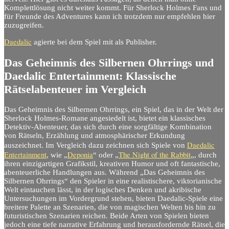
Komplettlösung nicht weiter kommt. Für Sherlock Holmes Fans und
für Freunde des Adventures kann ich trotzdem nur empfehlen hier
zuzugreifen.
Daedalic
agierte bei dem Spiel mit als Publisher.
Das Geheimnis des Silbernen Ohrrings und
Daedalic Entertainment: Klassische
Rätselabenteuer im Vergleich
Das Geheimnis des Silbernen Ohrrings, ein Spiel, das in der Welt der
Sherlock Holmes-Romane angesiedelt ist, bietet ein klassisches
Detektiv-Abenteuer, das sich durch eine sorgfältige Kombination
von Rätseln, Erzählung und atmosphärischer Erkundung
Daedalic
auszeichnet. Im Vergleich dazu zeichnen sich Spiele von
Entertainment
Deponia
The Night of the Rabbit
, wie „
“ oder „
„, durch
ihren einzigartigen Grafikstil, kreativen Humor und oft fantastische,
abenteuerliche Handlungen aus. Während „Das Geheimnis des
Silbernen Ohrrings“ den Spieler in eine realistischere, viktorianische
Welt eintauchen lässt, in der logisches Denken und akribische
Untersuchungen im Vordergrund stehen, bieten Daedalic-Spiele eine
breitere Palette an Szenarien, die von magischen Welten bis hin zu
futuristischen Szenarien reichen. Beide Arten von Spielen bieten
jedoch eine tiefe narrative Erfahrung und herausfordernde Rätsel, die