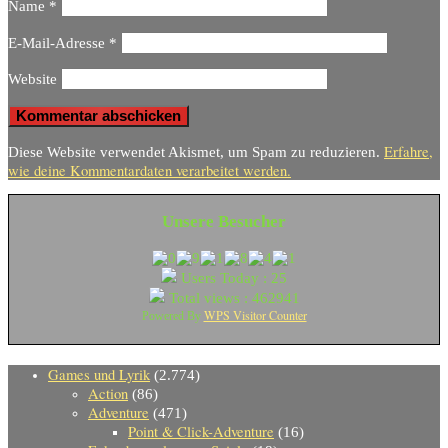
Name
*
E-Mail-Adresse
*
Website
Erfahre,
Diese Website verwendet Akismet, um Spam zu reduzieren.
wie deine Kommentardaten verarbeitet werden.
Unsere Besucher
Users Today : 25
Total views : 462941
WPS Visitor Counter
Powered By
Games und Lyrik
(2.774)
Action
(86)
Adventure
(471)
Point & Click-Adventure
(16)