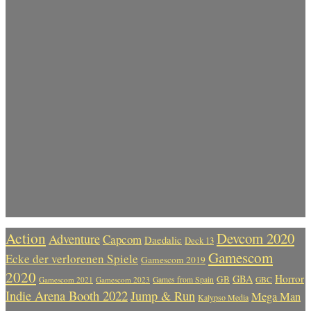
Action
Devcom 2020
Adventure
Capcom
Daedalic
Deck 13
Gamescom
Ecke der verlorenen Spiele
Gamescom 2019
2020
Horror
GBA
GB
Gamescom 2021
Gamescom 2023
Games from Spain
GBC
Indie Arena Booth 2022
Jump & Run
Mega Man
Kalypso Media