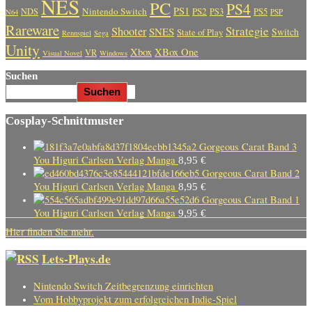
NES
PC
PS4
PS1
Nintendo Switch
PS2
PS5
NDS
PS3
PSP
N64
Rareware
Strategie
Shooter
SNES
Switch
State of Play
Rennspiel
Sega
Unity
Xbox
XBox One
VR
Visual Novel
Windows
Suchen
Suchen
Cosplay-Schnittmuster
Gorgeous Carat Band 3
You Higuri Carlsen Verlag Manga
8,95
€
Gorgeous Carat Band 2
You Higuri Carlsen Verlag Manga
8,95
€
Gorgeous Carat Band 1
You Higuri Carlsen Verlag Manga
9,95
€
Hier finden Sie mehr.
Lets-Plays.de
Nintendo Switch Zeitbegrenzung einrichten
Vom Hobbyprojekt zum erfolgreichen Indie-Spiel