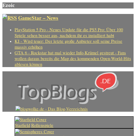
Ezoic
GameStar – News
PlayStation 5 Pro - Neues Update für die PS5 Pro: Über 100
Spiele sehen besser aus, nachdem ihr es installiert habt
KI - Wird teuer: Der letzte große Anbieter soll seine Preise
massiv erhöhen
GTA 6 - Rockstar hat mal wieder Info-Krümel gestreut - Fans
wollen daraus bereits die Map des kommenden Open-World-Hits
ablesen können
Starfield
Rollenspiele