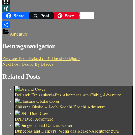
Telegram
Threema
XING
Share
Post
Save
Teilen
Adventure
Beitragsnavigation
Previous Post:
Bakushou !! Jinsei Gekijou 3
Next Post:
Bound By Blades
Related Posts
Deiland: Ein zauberhaftes Abenteuer von Chibig
Adventure
Chiisana Obake – Acchi Socchi Kocchi
Adventure
DNF Duel
Adventure
Dungeons and Dancers: Wenn das Kerker-Abenteuer zum