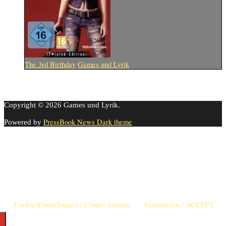
The 3rd Birthday
Games und Lyrik
Copyright © 2026 Games und Lyrik.
PressBook News Dark theme
Powered by
Cookie-Einstellungen
Diese Webseite benutzt Cookies um die Nutzererfahrung zu
verbessern. Diese Cookies können Sie hier ausschalten.
This website uses cookies to improve your experience. We'll assume
you're ok with this, but you can opt-out if you wish.
Cookie-Einstellungen / Cookie settings
Akzeptieren / ACCEPT