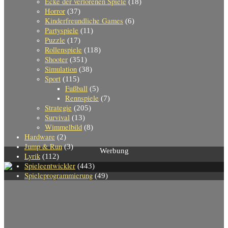
Ecke der verlorenen Spiele
(18)
Horror
(37)
Kinderfreundliche Games
(6)
Partyspiele
(11)
Puzzle
(17)
Rollenspiele
(118)
Shooter
(351)
Simulation
(38)
Sport
(115)
Fußball
(5)
Rennspiele
(7)
Strategie
(205)
Survival
(13)
Wimmelbild
(8)
Hardware
(2)
Jump & Run
(3)
Werbung
Lyrik
(112)
Spieleentwickler
(443)
Spieleprogrammierung
(49)