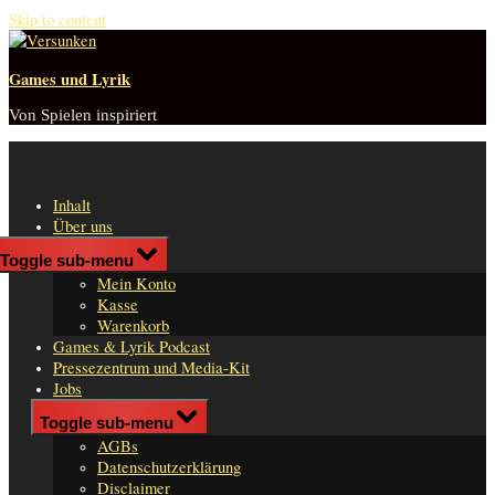
Skip to content
Games und Lyrik
Von Spielen inspiriert
Inhalt
Über uns
Shop
Toggle sub-menu
n
Mein Konto
er
Kasse
Warenkorb
Games & Lyrik Podcast
Pressezentrum und Media-Kit
Jobs
Impressum
Toggle sub-menu
AGBs
Datenschutzerklärung
Disclaimer