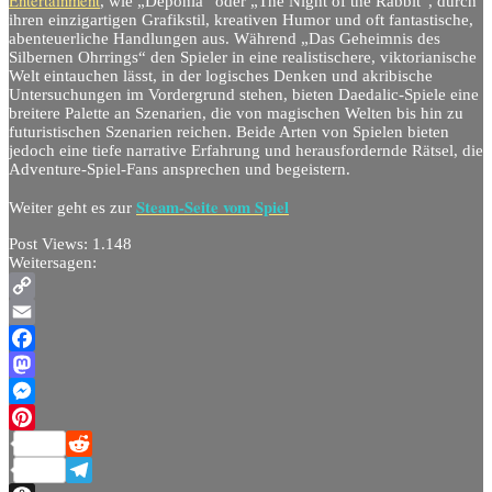
Entertainment
, wie „Deponia“ oder „The Night of the Rabbit“, durch
ihren einzigartigen Grafikstil, kreativen Humor und oft fantastische,
abenteuerliche Handlungen aus. Während „Das Geheimnis des
Silbernen Ohrrings“ den Spieler in eine realistischere, viktorianische
Welt eintauchen lässt, in der logisches Denken und akribische
Untersuchungen im Vordergrund stehen, bieten Daedalic-Spiele eine
breitere Palette an Szenarien, die von magischen Welten bis hin zu
futuristischen Szenarien reichen. Beide Arten von Spielen bieten
jedoch eine tiefe narrative Erfahrung und herausfordernde Rätsel, die
Adventure-Spiel-Fans ansprechen und begeistern.
Steam-Seite vom Spiel
Weiter geht es zur
Post Views:
1.148
Weitersagen:
Copy
Link
Email
Facebook
Mastodon
Messenger
Pinterest
Reddit