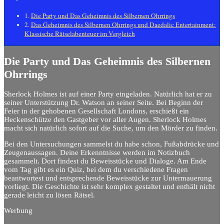
Die Party und Das Geheimnis des Silbernen Ohrrings
Das Geheimnis des Silbernen Ohrrings und Daedalic Entertainment:
Klassische Rätselabenteuer im Vergleich
Die Party und Das Geheimnis des Silbernen
Ohrrings
Sherlock Holmes ist auf einer Party eingeladen. Natürlich hat er zu
seiner Unterstützung Dr. Watson an seiner Seite. Bei Beginn der
Feier in der gehobenen Gesellschaft Londons, erschießt ein
Heckenschütze den Gastgeber vor aller Augen. Sherlock Holmes
macht sich natürlich sofort auf die Suche, um den Mörder zu finden.
Bei den Untersuchungen sammelst du habe schon, Fußabdrücke und
Zeugenaussagen. Deine Erkenntnisse werden im Notizbuch
gesammelt. Dort findest du Beweisstücke und Dialoge. Am Ende
vom Tag gibt es ein Quiz, bei dem du verschiedene Fragen
beantwortest und entsprechende Beweisstücke zur Untermauerung
vorliegt. Die Geschichte ist sehr komplex gestaltet und enthält nicht
gerade leicht zu lösen Rätsel.
Werbung