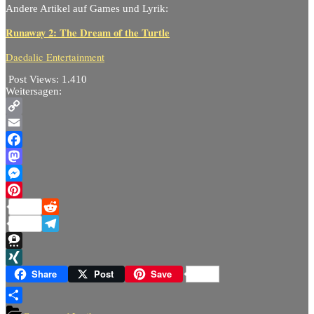
Andere Artikel auf Games und Lyrik:
Runaway 2: The Dream of the Turtle
Daedalic Entertainment
Post Views:
1.410
Weitersagen:
Copy
Link
Email
Facebook
Mastodon
Messenger
Pinterest
Reddit
Telegram
Threema
XING
Share
Post
Save
Teilen