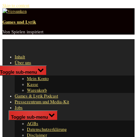
Skip to content
Games und Lyrik
Von Spielen inspiriert
Inhalt
Über uns
Shop
Toggle sub-menu
n
Mein Konto
er
Kasse
Warenkorb
Games & Lyrik Podcast
Pressezentrum und Media-Kit
Jobs
Impressum
Toggle sub-menu
AGBs
Datenschutzerklärung
Disclaimer