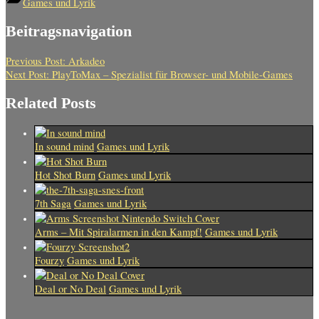
Games und Lyrik
Beitragsnavigation
Previous Post:
Arkadeo
Next Post:
PlayToMax – Spezialist für Browser- und Mobile-Games
Related Posts
In sound mind
Games und Lyrik
Hot Shot Burn
Games und Lyrik
7th Saga
Games und Lyrik
Arms – Mit Spiralarmen in den Kampf!
Games und Lyrik
Fourzy
Games und Lyrik
Deal or No Deal
Games und Lyrik