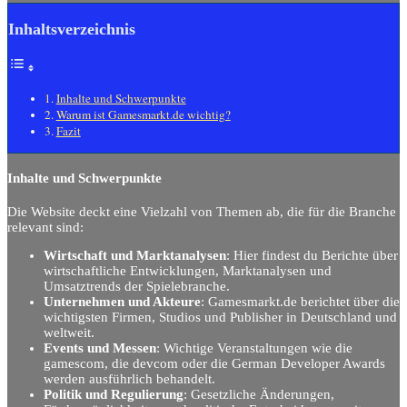
Inhaltsverzeichnis
Inhalte und Schwerpunkte
Warum ist Gamesmarkt.de wichtig?
Fazit
Inhalte und Schwerpunkte
Die Website deckt eine Vielzahl von Themen ab, die für die Branche
relevant sind:
Wirtschaft und Marktanalysen
: Hier findest du Berichte über
wirtschaftliche Entwicklungen, Marktanalysen und
Umsatztrends der Spielebranche.
Unternehmen und Akteure
: Gamesmarkt.de berichtet über die
wichtigsten Firmen, Studios und Publisher in Deutschland und
weltweit.
Events und Messen
: Wichtige Veranstaltungen wie die
gamescom, die devcom oder die German Developer Awards
werden ausführlich behandelt.
Politik und Regulierung
: Gesetzliche Änderungen,