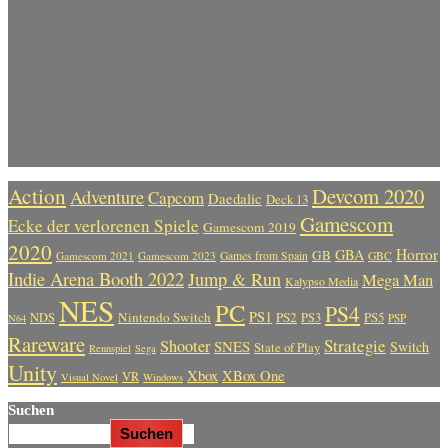
Action
Devcom 2020
Adventure
Capcom
Daedalic
Deck 13
Gamescom
Ecke der verlorenen Spiele
Gamescom 2019
2020
Horror
GBA
GB
Gamescom 2021
Gamescom 2023
Games from Spain
GBC
Indie Arena Booth 2022
Jump & Run
Mega Man
Kalypso Media
NES
PC
PS4
PS1
Nintendo Switch
PS2
PS5
NDS
PS3
PSP
N64
Rareware
Strategie
Shooter
SNES
Switch
State of Play
Rennspiel
Sega
Unity
Xbox
XBox One
VR
Visual Novel
Windows
Suchen
Suchen