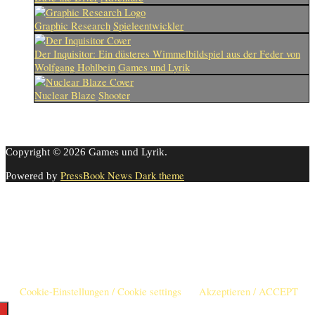
Graphic Research
Spieleentwickler
Der Inquisitor: Ein düsteres Wimmelbildspiel aus der Feder von
Wolfgang Hohlbein
Games und Lyrik
Nuclear Blaze
Shooter
Copyright © 2026 Games und Lyrik.
PressBook News Dark theme
Powered by
Cookie-Einstellungen
Diese Webseite benutzt Cookies um die Nutzererfahrung zu
verbessern. Diese Cookies können Sie hier ausschalten.
This website uses cookies to improve your experience. We'll assume
you're ok with this, but you can opt-out if you wish.
Cookie-Einstellungen / Cookie settings
Akzeptieren / ACCEPT