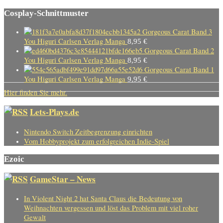
Cosplay-Schnittmuster
Gorgeous Carat Band 3
You Higuri Carlsen Verlag Manga
8,95
€
Gorgeous Carat Band 2
You Higuri Carlsen Verlag Manga
8,95
€
Gorgeous Carat Band 1
You Higuri Carlsen Verlag Manga
9,95
€
Hier finden Sie mehr.
Lets-Plays.de
Nintendo Switch Zeitbegrenzung einrichten
Vom Hobbyprojekt zum erfolgreichen Indie-Spiel
Ezoic
GameStar – News
In Violent Night 2 hat Santa Claus die Bedeutung von
Weihnachten vergessen und löst das Problem mit viel roher
Gewalt