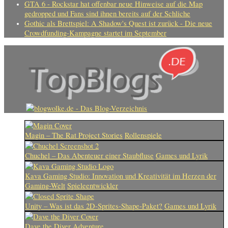
GTA 6 - Rockstar hat offenbar neue Hinweise auf die Map
gedropped und Fans sind ihnen bereits auf der Schliche
Gothic als Brettspiel: A Shadow's Quest ist zurück - Die neue
Crowdfunding-Kampagne startet im September
Magin – The Rat Project Stories
Rollenspiele
Chuchel – Das Abenteuer einer Staubfluse
Games und Lyrik
Kava Gaming Studio: Innovation und Kreativität im Herzen der
Gaming-Welt
Spieleentwickler
Unity – Was ist das 2D-Sprites-Shape-Paket?
Games und Lyrik
Dave the Diver
Adventure