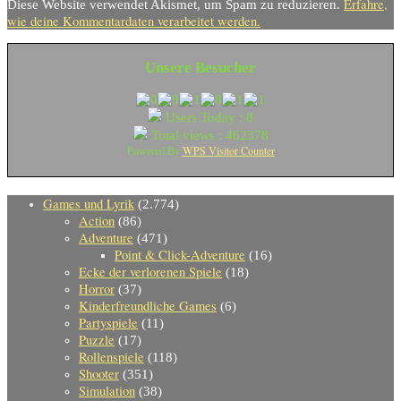
Erfahre,
Diese Website verwendet Akismet, um Spam zu reduzieren.
wie deine Kommentardaten verarbeitet werden.
Unsere Besucher
Users Today : 8
Total views : 462378
WPS Visitor Counter
Powered By
Games und Lyrik
(2.774)
Action
(86)
Adventure
(471)
Point & Click-Adventure
(16)
Ecke der verlorenen Spiele
(18)
Horror
(37)
Kinderfreundliche Games
(6)
Partyspiele
(11)
Puzzle
(17)
Rollenspiele
(118)
Shooter
(351)
Simulation
(38)