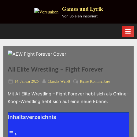
Skip
Games und Lyrik
to
Von Spielen inspiriert
content
All Elite Wrestling – Fight Forever
n
Posted
By
zu
14. Januar 2026
Claudia Wendt
Keine Kommentare
er
on
All
Mit All Elite Wrestling – Fight Forever hebt sich als Online-
Elite
Wrestling
Koop-Wrestling hebt sich auf eine neue Ebene.
–
Fight
Inhaltsverzeichnis
Forever