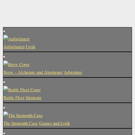
Aufgelauert
Lyrik
Brew – Alchemie und Abenteuer
Adventure
Battle Fleet
Strategie
The Insmouth Case
Games und Lyrik