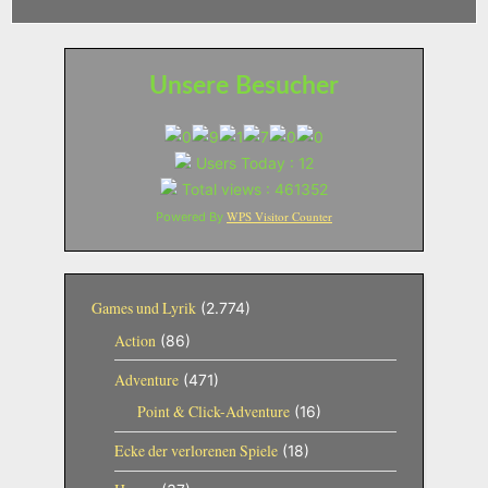
Unsere Besucher
Users Today : 12
Total views : 461352
WPS Visitor Counter
Powered By
Games und Lyrik
(2.774)
Action
(86)
Adventure
(471)
Point & Click-Adventure
(16)
Ecke der verlorenen Spiele
(18)