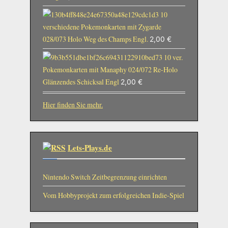
10
verschiedene Pokemonkarten mit Zygarde
028/073 Holo Weg des Champs Engl.
2,00
€
10 ver.
Pokemonkarten mit Manaphy 024/072 Re-Holo
Glänzendes Schicksal Engl
2,00
€
Hier finden Sie mehr.
Lets-Plays.de
Nintendo Switch Zeitbegrenzung einrichten
Vom Hobbyprojekt zum erfolgreichen Indie-Spiel