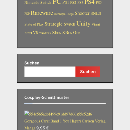
PC
PS4
PS1
Nintendo Switch
PS2
PS5
PS3
Rareware
Shooter
SNES
PSP
Rennspiel
Sega
Unity
Strategie
Switch
State of Play
Visual
Xbox
XBox One
VR
Novel
Windows
Suchen
Suchen
Cosplay-Schnittmuster
Gorgeous Carat Band 1 You Higuri Carlsen Verlag
Manga
9,95
€