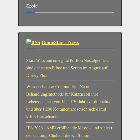
Ezoic
GameStar – News
Stars Wars und eine gute Portion Nostalgie: Das
sind die neuen Filme und Serien im August auf
Disney Plus
Wissenschafft & Community - Neue
Behandlungsmethode für Katzen soll ihre
Lebensspanne »von 15 auf 30 Jahre verdoppeln«
und über 1.200 Kommentare setzen sich damit
kritisch auseinander
IFA 2026 - AMD eröffnet die Messe – und schickt
den Gaming-Chef auf die KI-Bühne