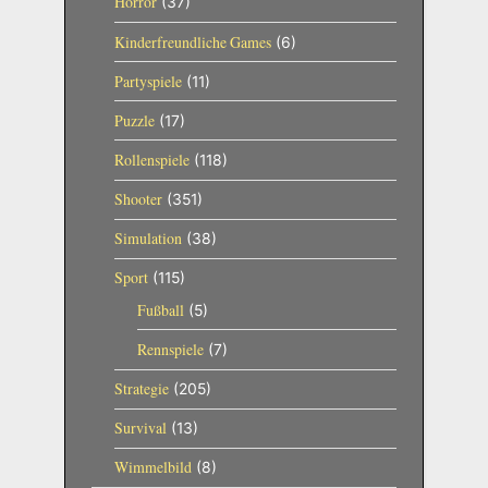
Horror
(37)
Kinderfreundliche Games
(6)
Partyspiele
(11)
Puzzle
(17)
Rollenspiele
(118)
Shooter
(351)
Simulation
(38)
Sport
(115)
Fußball
(5)
Rennspiele
(7)
Strategie
(205)
Survival
(13)
Wimmelbild
(8)