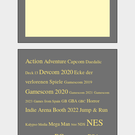
Action
Adventure
Capcom
Daedalic
Devcom 2020
Ecke der
Deck 13
verlorenen Spiele
Gamescom 2019
Gamescom 2020
Gamescom 2021
Gamescom
Horror
GBA
GB
2023
Games from Spain
GBC
Indie Arena Booth 2022
Jump & Run
NES
Mega Man
Kalypso Media
NDS
N64