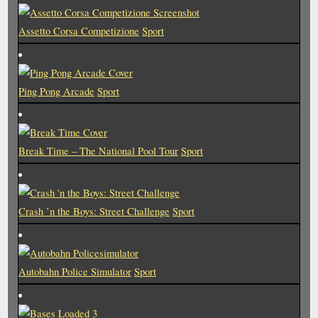
o
o
u
s
Assetto Corsa Competizione
Sport
s
t
P
:
o
Ping Pong Arcade
Sport
s
t
:
Break Time – The National Pool Tour
Sport
Crash ’n the Boys: Street Challenge
Sport
Autobahn Police Simulator
Sport