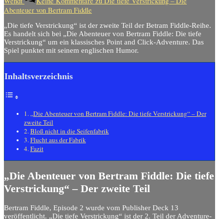
Wendt
Keine Kommentare
zu Die tiefe Verstrickung – Die
Abenteuer von Bertram Fiddle
„Die tiefe Verstrickung“ ist der zweite Teil der Betram Fiddle-Reihe.
Es handelt sich bei „Die Abenteuer von Bertram Fiddle: Die tiefe
Verstrickung“ um ein klassisches Point and Click-Adventure. Das
Spiel punktet mit seinem englischen Humor.
Inhaltsverzeichnis
„Die Abenteuer von Bertram Fiddle: Die tiefe Verstrickung“ – Der
zweite Teil
Bloß nicht in die Seifenfabrik
Flucht aus der Fabrik
Fazit
„Die Abenteuer von Bertram Fiddle: Die tiefe
Verstrickung“ – Der zweite Teil
Bertram Fiddle, Episode 2 wurde vom Publisher Deck 13
veröffentlicht. „Die tiefe Verstrickung“ ist der 2. Teil der Adventure-