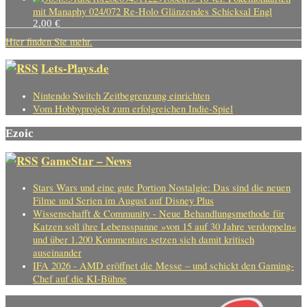
mit Manaphy 024/072 Re-Holo Glänzendes Schicksal Engl
2,00
€
Hier finden Sie mehr.
Lets-Plays.de
Nintendo Switch Zeitbegrenzung einrichten
Vom Hobbyprojekt zum erfolgreichen Indie-Spiel
Ezoic
GameStar – News
Stars Wars und eine gute Portion Nostalgie: Das sind die neuen
Filme und Serien im August auf Disney Plus
Wissenschafft & Community - Neue Behandlungsmethode für
Katzen soll ihre Lebensspanne »von 15 auf 30 Jahre verdoppeln«
und über 1.200 Kommentare setzen sich damit kritisch
auseinander
IFA 2026 - AMD eröffnet die Messe – und schickt den Gaming-
Chef auf die KI-Bühne