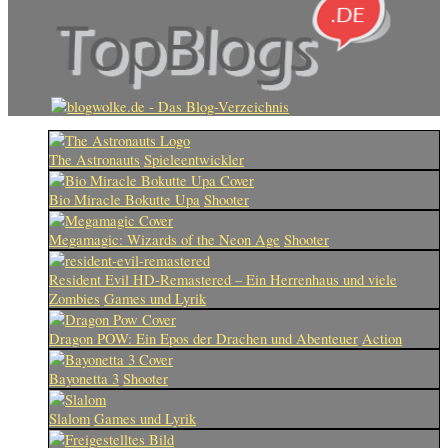
The Astronauts
Spieleentwickler
Bio Miracle Bokutte Upa
Shooter
Megamagic: Wizards of the Neon Age
Shooter
Resident Evil HD-Remastered – Ein Herrenhaus und viele
Zombies
Games und Lyrik
Dragon POW: Ein Epos der Drachen und Abenteuer
Action
Bayonetta 3
Shooter
Slalom
Games und Lyrik