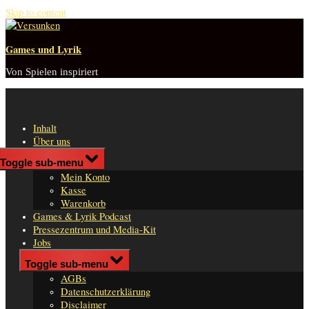
Skip to content
Games und Lyrik
Von Spielen inspiriert
Inhalt
Über uns
Shop
Toggle sub-menu
n
Mein Konto
er
Kasse
Warenkorb
Games & Lyrik Podcast
Pressezentrum und Media-Kit
Jobs
Impressum
Toggle sub-menu
AGBs
Datenschutzerklärung
Disclaimer