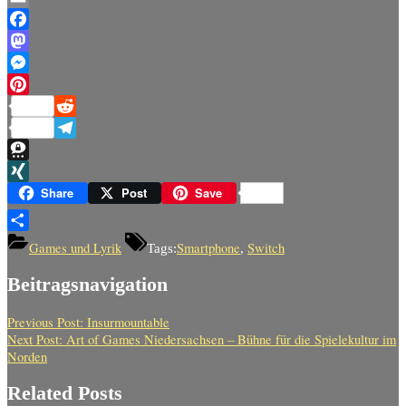
Link
Email
Facebook
Mastodon
Messenger
Pinterest
Reddit
Telegram
Threema
XING
Share
Post
Save
Teilen
Games und Lyrik
Smartphone
Switch
Tags:
,
Beitragsnavigation
Previous Post:
Insurmountable
Next Post:
Art of Games Niedersachsen – Bühne für die Spielekultur im
Norden
Related Posts