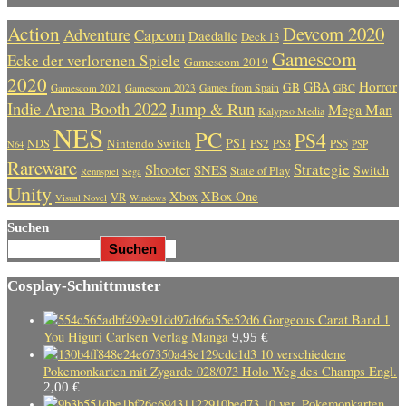
Action
Devcom 2020
Adventure
Capcom
Daedalic
Deck 13
Gamescom
Ecke der verlorenen Spiele
Gamescom 2019
2020
Horror
GBA
GB
Gamescom 2021
Gamescom 2023
Games from Spain
GBC
Indie Arena Booth 2022
Jump & Run
Mega Man
Kalypso Media
NES
PC
PS4
PS1
Nintendo Switch
PS2
PS5
NDS
PS3
PSP
N64
Rareware
Strategie
Shooter
SNES
Switch
State of Play
Rennspiel
Sega
Unity
Xbox
XBox One
VR
Visual Novel
Windows
Suchen
Suchen
Cosplay-Schnittmuster
Gorgeous Carat Band 1
You Higuri Carlsen Verlag Manga
9,95
€
10 verschiedene
Pokemonkarten mit Zygarde 028/073 Holo Weg des Champs Engl.
2,00
€
10 ver. Pokemonkarten