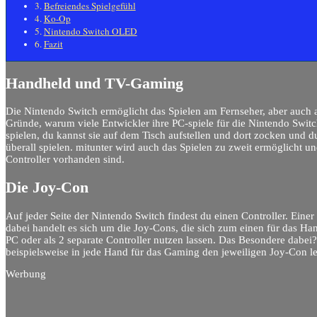
Befreiendes Spielgefühl
Ko-Op
Nintendo Switch OLED
Fazit
Handheld und TV-Gaming
Die Nintendo Switch ermöglicht das Spielen am Fernseher, aber auch a
Gründe, warum viele Entwickler ihre PC-spiele für die Nintendo Switc
spielen, du kannst sie auf dem Tisch aufstellen und dort zocken und 
überall spielen. mitunter wird auch das Spielen zu zweit ermöglicht 
Controller vorhanden sind.
Die Joy-Con
Auf jeder Seite der Nintendo Switch findest du einen Controller. Einer
dabei handelt es sich um die Joy-Cons, die sich zum einen für das 
PC oder als 2 separate Controller nutzen lassen. Das Besondere dabei?
beispielsweise in jede Hand für das Gaming den jeweiligen Joy-Con l
Werbung