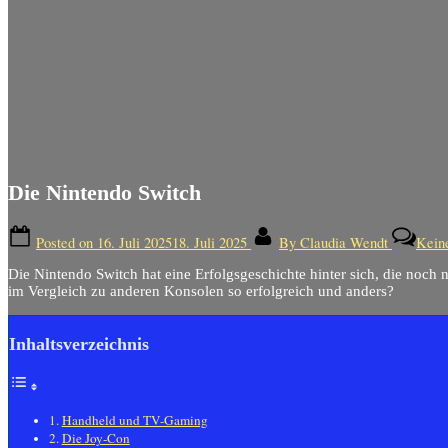
Die Nintendo Switch
Posted on
16. Juli 2025
18. Juli 2025
By
Claudia Wendt
Kein
Die Nintendo Switch hat eine Erfolgsgeschichte hinter sich, die noch 
im Vergleich zu anderen Konsolen so erfolgreich und anders?
Inhaltsverzeichnis
Handheld und TV-Gaming
Die Joy-Con