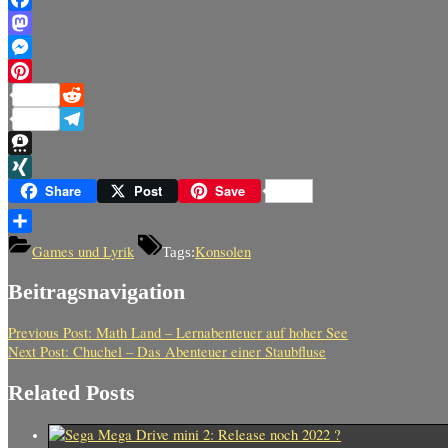
Facebook
Mastodon
Messenger
Pinterest
Reddit
Telegram
Threema
XING
Share
Post
Save
Teilen
Games und Lyrik
Konsolen
Tags:
Beitragsnavigation
Previous Post:
Math Land – Lernabenteuer auf hoher See
Next Post:
Chuchel – Das Abenteuer einer Staubfluse
Related Posts