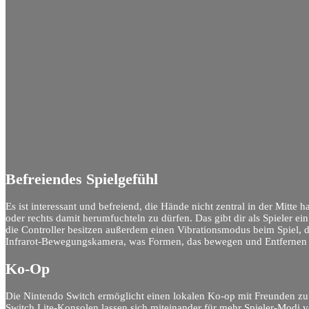
Befreiendes Spielgefühl
Es ist interessant und befreiend, die Hände nicht zentral in der Mitte 
oder rechts damit herumfuchteln zu dürfen. Das gibt dir als Spieler ei
die Controller besitzen außerdem einen Vibrationsmodus beim Spiel, der
Infrarot-Bewegungskamera, was Formen, das bewegen und Entfernen 
Ko-Op
Die Nintendo Switch ermöglicht einen lokalen Ko-op mit Freunden zu
Switch Lite-Konsolen lassen sich miteinander für mehr Spieler-Modi v