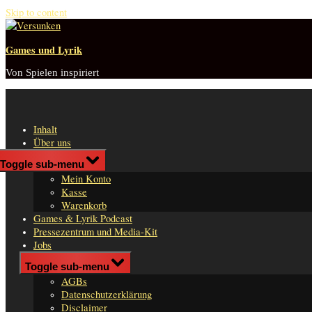
Skip to content
Games und Lyrik
Von Spielen inspiriert
Inhalt
Über uns
Shop
Toggle sub-menu
n
Mein Konto
er
Kasse
Warenkorb
Games & Lyrik Podcast
Pressezentrum und Media-Kit
Jobs
Impressum
Toggle sub-menu
AGBs
Datenschutzerklärung
Disclaimer