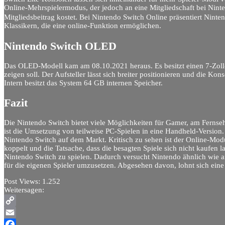
Online-Mehrspielermodus, der jedoch an eine Mitgliedschaft bei Ninte
Mitgliedsbeitrag kostet. Bei Nintendo Switch Online präsentiert Nin
Klassikern, die eine online-Funktion ermöglichen.
Nintendo Switch OLED
Das OLED-Modell kam am 08.10.2021 heraus. Es besitzt einen 7-Zoll
zeigen soll. Der Aufsteller lässt sich breiter positionieren und die K
Intern besitzt das System 64 GB internen Speicher.
Fazit
Die Nintendo Switch bietet viele Möglichkeiten für Gamer, am Fernseh
ist die Umsetzung von teilweise PC-Spielen in eine Handheld-Version
Nintendo Switch auf dem Markt. Kritisch zu sehen ist der Online-Mod
koppelt und die Tatsache, dass die besagten Spiele sich nicht kaufen 
Nintendo Switch zu spielen. Dadurch versucht Nintendo ähnlich wie an
für die eigenen Spieler umzusetzen. Abgesehen davon, lohnt sich eine
Post Views:
1.252
Weitersagen:
Copy
Link
Email