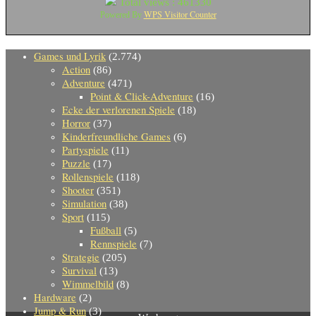
Total views : 461330
WPS Visitor Counter
Powered By
Games und Lyrik
(2.774)
Action
(86)
Adventure
(471)
Point & Click-Adventure
(16)
Ecke der verlorenen Spiele
(18)
Horror
(37)
Kinderfreundliche Games
(6)
Partyspiele
(11)
Puzzle
(17)
Rollenspiele
(118)
Shooter
(351)
Simulation
(38)
Sport
(115)
Fußball
(5)
Rennspiele
(7)
Strategie
(205)
Survival
(13)
Wimmelbild
(8)
Hardware
(2)
Jump & Run
(3)