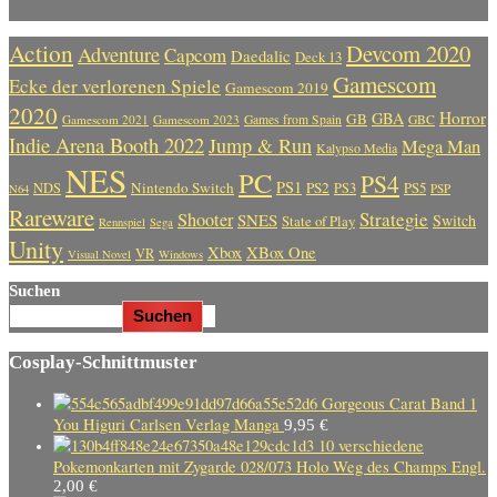
Action
Devcom 2020
Adventure
Capcom
Daedalic
Deck 13
Gamescom
Ecke der verlorenen Spiele
Gamescom 2019
2020
Horror
GBA
GB
Gamescom 2021
Gamescom 2023
Games from Spain
GBC
Indie Arena Booth 2022
Jump & Run
Mega Man
Kalypso Media
NES
PC
PS4
PS1
Nintendo Switch
PS2
PS5
NDS
PS3
PSP
N64
Rareware
Strategie
Shooter
SNES
Switch
State of Play
Rennspiel
Sega
Unity
Xbox
XBox One
VR
Visual Novel
Windows
Suchen
Suchen
Cosplay-Schnittmuster
Gorgeous Carat Band 1
You Higuri Carlsen Verlag Manga
9,95
€
10 verschiedene
Pokemonkarten mit Zygarde 028/073 Holo Weg des Champs Engl.
2,00
€