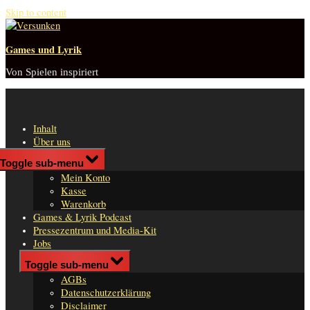
Skip to content
Games und Lyrik
Von Spielen inspiriert
Inhalt
Über uns
Shop
Toggle sub-menu
n
Mein Konto
er
Kasse
Warenkorb
Games & Lyrik Podcast
Pressezentrum und Media-Kit
Jobs
Impressum
Toggle sub-menu
AGBs
Datenschutzerklärung
Disclaimer