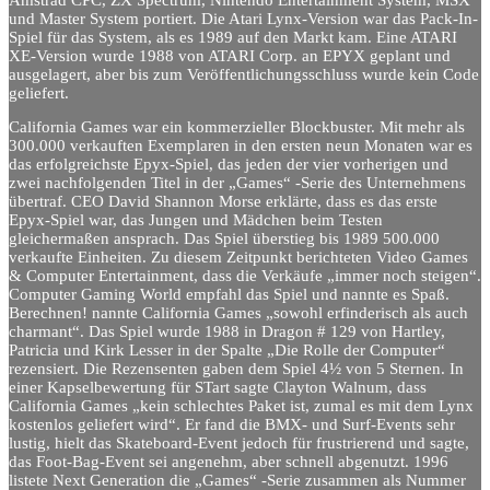
und Master System portiert. Die Atari Lynx-Version war das Pack-In-
Spiel für das System, als es 1989 auf den Markt kam. Eine ATARI
XE-Version wurde 1988 von ATARI Corp. an EPYX geplant und
ausgelagert, aber bis zum Veröffentlichungsschluss wurde kein Code
geliefert.
California Games war ein kommerzieller Blockbuster. Mit mehr als
300.000 verkauften Exemplaren in den ersten neun Monaten war es
das erfolgreichste Epyx-Spiel, das jeden der vier vorherigen und
zwei nachfolgenden Titel in der „Games“ -Serie des Unternehmens
übertraf. CEO David Shannon Morse erklärte, dass es das erste
Epyx-Spiel war, das Jungen und Mädchen beim Testen
gleichermaßen ansprach. Das Spiel überstieg bis 1989 500.000
verkaufte Einheiten. Zu diesem Zeitpunkt berichteten Video Games
& Computer Entertainment, dass die Verkäufe „immer noch steigen“.
Computer Gaming World empfahl das Spiel und nannte es Spaß.
Berechnen! nannte California Games „sowohl erfinderisch als auch
charmant“. Das Spiel wurde 1988 in Dragon # 129 von Hartley,
Patricia und Kirk Lesser in der Spalte „Die Rolle der Computer“
rezensiert. Die Rezensenten gaben dem Spiel 4½ von 5 Sternen. In
einer Kapselbewertung für STart sagte Clayton Walnum, dass
California Games „kein schlechtes Paket ist, zumal es mit dem Lynx
kostenlos geliefert wird“. Er fand die BMX- und Surf-Events sehr
lustig, hielt das Skateboard-Event jedoch für frustrierend und sagte,
das Foot-Bag-Event sei angenehm, aber schnell abgenutzt. 1996
listete Next Generation die „Games“ -Serie zusammen als Nummer