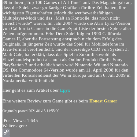
89 in ihren „Top 100 Games of All Time“ auf. Das Magazin gab an,
dass die Spiele zwar großartige Grafiken für ihre Zeit hatten, ihre
wichtigsten Eigenschaften jedoch die wettbewerbsfähigen
Multiplayer-Modi und das „Maß an Kontrolle, das noch nicht
erreicht wurde“ waren. Im Jahr 2004 wurde die Atari Lynx-Version
von California Games in die GameSpot-Liste der besten Spiele aller
Zeiten aufgenommen. Erbe Dem Spiel folgten 1990 California
Games II, aber die Fortsetzung entsprach nicht dem Erfolg des
Originals. In jüngerer Zeit wurde das Spiel für Mobiltelefone im
Java-Format veröffentlicht, und der derzeitige CEO von System 3,
Mark Cale, hat erklärt, dass das Spiel in Zukunft sowohl als
Einzelhandelsprodukt als auch als Online-Produkt für die Sony
PlayStation 3 und erhältlich sein wird Nintendo Wii und Nintendo
DS. Die Commodore 64-Version wurde am 11. April 2008 für den
virtuellen Konsolendienst der Wii in Europa und am 6. Juli 2009 in
Nordamerika veröffentlicht.
Hier geht es zum Artikel über
Epyx
Honest Gamer
Eine weitere Review zum Game gibt es beim
Originally posted 2021-01-15 11:55:00.
Post Views:
1.645
Weitersagen: