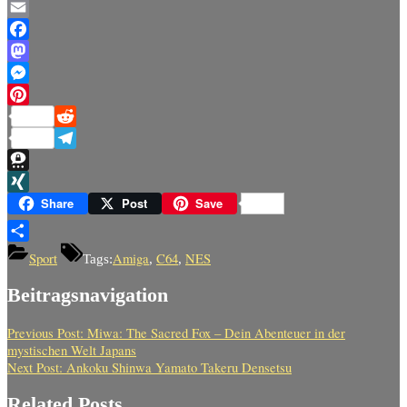
Copy
Link
Email
Facebook
Mastodon
Messenger
Pinterest
Reddit
Telegram
Threema
XING
Share
Post
Save
Teilen
Sport
Amiga
C64
NES
Tags:
,
,
Beitragsnavigation
Previous Post:
Miwa: The Sacred Fox – Dein Abenteuer in der
mystischen Welt Japans
Next Post:
Ankoku Shinwa Yamato Takeru Densetsu
Related Posts