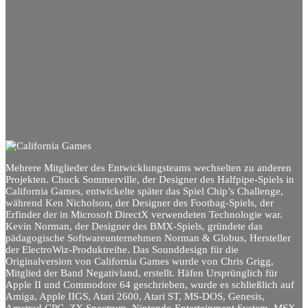
Mehrere Mitglieder des Entwicklungsteams wechselten zu anderen
Projekten. Chuck Sommerville, der Designer des Halfpipe-Spiels in
California Games, entwickelte später das Spiel Chip’s Challenge,
während Ken Nicholson, der Designer des Footbag-Spiels, der
Erfinder der in Microsoft DirectX verwendeten Technologie war.
Kevin Norman, der Designer des BMX-Spiels, gründete das
pädagogische Softwareunternehmen Norman & Globus, Hersteller
der ElectroWiz-Produktreihe. Das Sounddesign für die
Originalversion von California Games wurde von Chris Grigg,
Mitglied der Band Negativland, erstellt. Häfen Ursprünglich für
Apple II und Commodore 64 geschrieben, wurde es schließlich auf
Amiga, Apple IIGS, Atari 2600, Atari ST, MS-DOS, Genesis,
Amstrad CPC, ZX Spectrum, Nintendo Entertainment System, MSX