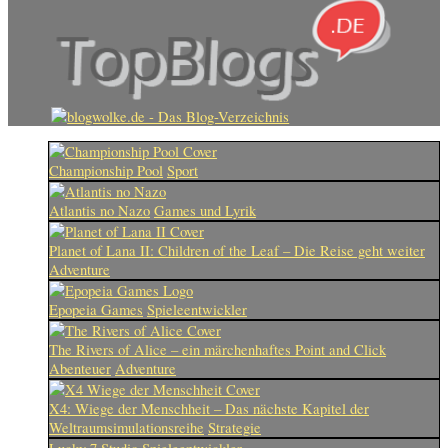
Championship Pool
Sport
Atlantis no Nazo
Games und Lyrik
Planet of Lana II: Children of the Leaf – Die Reise geht weiter
Adventure
Epopeia Games
Spieleentwickler
The Rivers of Alice – ein märchenhaftes Point and Click
Abenteuer
Adventure
X4: Wiege der Menschheit – Das nächste Kapitel der
Weltraumsimulationsreihe
Strategie