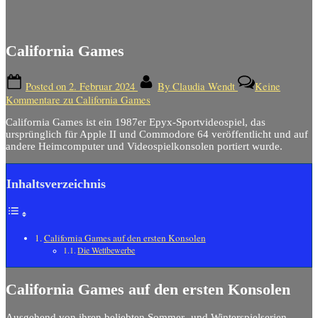
California Games
Posted on
2. Februar 2024
By
Claudia Wendt
Keine
Kommentare
zu California Games
California Games ist ein 1987er Epyx-Sportvideospiel, das
ursprünglich für Apple II und Commodore 64 veröffentlicht und auf
andere Heimcomputer und Videospielkonsolen portiert wurde.
Inhaltsverzeichnis
California Games auf den ersten Konsolen
Die Wettbewerbe
California Games auf den ersten Konsolen
Ausgehend von ihren beliebten Sommer- und Winterspielserien