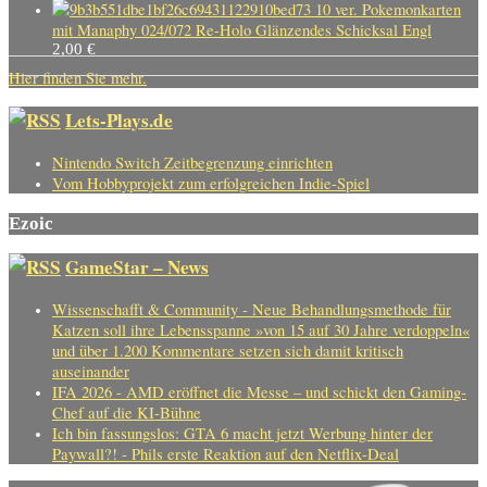
10 ver. Pokemonkarten
mit Manaphy 024/072 Re-Holo Glänzendes Schicksal Engl
2,00
€
Hier finden Sie mehr.
Lets-Plays.de
Nintendo Switch Zeitbegrenzung einrichten
Vom Hobbyprojekt zum erfolgreichen Indie-Spiel
Ezoic
GameStar – News
Wissenschafft & Community - Neue Behandlungsmethode für
Katzen soll ihre Lebensspanne »von 15 auf 30 Jahre verdoppeln«
und über 1.200 Kommentare setzen sich damit kritisch
auseinander
IFA 2026 - AMD eröffnet die Messe – und schickt den Gaming-
Chef auf die KI-Bühne
Ich bin fassungslos: GTA 6 macht jetzt Werbung hinter der
Paywall?! - Phils erste Reaktion auf den Netflix-Deal