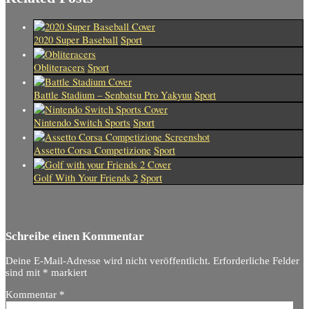
2020 Super Baseball
Sport
Obliteracers
Sport
Battle Stadium – Senbatsu Pro Yakyuu
Sport
Nintendo Switch Sports
Sport
Assetto Corsa Competizione
Sport
Golf With Your Friends 2
Sport
Schreibe einen Kommentar
Deine E-Mail-Adresse wird nicht veröffentlicht.
Erforderliche Felder
sind mit
*
markiert
Kommentar
*