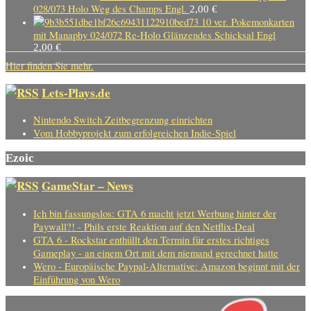
028/073 Holo Weg des Champs Engl.
2,00
€
10 ver. Pokemonkarten
mit Manaphy 024/072 Re-Holo Glänzendes Schicksal Engl
2,00
€
Hier finden Sie mehr.
Lets-Plays.de
Nintendo Switch Zeitbegrenzung einrichten
Vom Hobbyprojekt zum erfolgreichen Indie-Spiel
Ezoic
GameStar – News
Ich bin fassungslos: GTA 6 macht jetzt Werbung hinter der
Paywall?! - Phils erste Reaktion auf den Netflix-Deal
GTA 6 - Rockstar enthüllt den Termin für erstes richtiges
Gameplay - an einem Ort mit dem niemand gerechnet hatte
Wero - Europäische Paypal-Alternative: Amazon beginnt mit der
Einführung von Wero