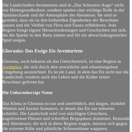
Die Landschaften Aventuriens sind in „Das Schwarze Auge“ nicht
nur Hintergrundkulisse, sondern spielen eine wichtige Rolle in der
Spielmechanik und der Atmosphäre der Abenteuer. Sie sind so
gestaltet, dass sie zu den kulturellen Eigenheiten der Bewohner
passen und die Vielfalt von Flora und Fauna reflektieren. Jede
Region bringt eigene Herausforderungen und Geschichten mit sich,
die die Spieler in den Bann ziehen und für ein abwechslungsreiches
Spiel sorgen.
Glorania: Das Ewige Eis Aventuriens
Glorania, auch bekannt als das Gletscherreich, ist eine Region in
Aventurien
, die sich durch ihre unwirtliche und erbarmungslose
Umgebung auszeichnet. Es ist ein Land, in dem das Eis nicht nur die
Landschaft, sondern auch das Leben und die Kultur seiner
Bewohner geformt hat.
Die Unbarmherzige Natur
Das Klima in Glorania ist rau und unerbittlich, mit langen, dunklen
Wintern und kurzen Sommern, in denen das Eis nur teilweise
schmilzt. Die Landschaft wird von mächtigen Gletschern,
zugefrorenen Flüssen und schroffen Bergspitzen dominiert. Reisende
und Abenteurer, die sich in diese Region wagen, müssen sich gegen
die extreme Kälte und plötzliche Schneestürme wappnen.