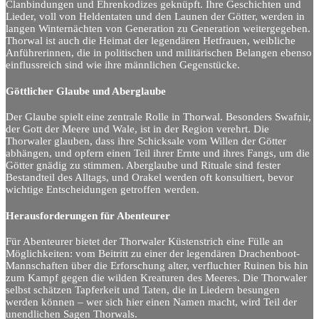
Clanbindungen und Ehrenkodizes geknüpft. Ihre Geschichten und
Lieder, voll von Heldentaten und den Launen der Götter, werden in
langen Winternächten von Generation zu Generation weitergegeben.
Thorwal ist auch die Heimat der legendären Hetfrauen, weibliche
Anführerinnen, die in politischen und militärischen Belangen ebenso
einflussreich sind wie ihre männlichen Gegenstücke.
Göttlicher Glaube und Aberglaube
Der Glaube spielt eine zentrale Rolle in Thorwal. Besonders Swafnir,
der Gott der Meere und Wale, ist in der Region verehrt. Die
Thorwaler glauben, dass ihre Schicksale vom Willen der Götter
abhängen, und opfern einen Teil ihrer Ernte und ihres Fangs, um die
Götter gnädig zu stimmen. Aberglaube und Rituale sind fester
Bestandteil des Alltags, und Orakel werden oft konsultiert, bevor
wichtige Entscheidungen getroffen werden.
Herausforderungen für Abenteurer
Für Abenteurer bietet der Thorwaler Küstenstrich eine Fülle an
Möglichkeiten: vom Beitritt zu einer der legendären Drachenboot-
Mannschaften über die Erforschung alter, verfluchter Ruinen bis hin
zum Kampf gegen die wilden Kreaturen des Meeres. Die Thorwaler
selbst schätzen Tapferkeit und Taten, die in Liedern besungen
werden können – wer sich hier einen Namen macht, wird Teil der
unendlichen Sagen Thorwals.