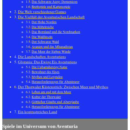
Das Schwarze Auge: Demonicon
Brettspiele und Kartenspiele
Die Welt verschiedener Games
Die Vielfalt der Aventurischen Landschaft
Der Hohe Norden
Die Mittelreiche
Das Bornland und die Nordmarken
Die Waldinseln
Der Schwarze Wald
Aranien und das Mhanadistan
Das Meer der Sieben Winde
Die Landschaften Aventuriens
Glorania: Das Ewige Eis Aventuriens
Die Unbarmherzige Natur
Bewohner des Eises
Mythen und Legenden
Herausforderungen für Abenteurer
Der Thorwaler Küstenstrich: Zwischen Meer und Mythos
Leben am und mit dem Meer
Kultur der Thorwaler
Göttlicher Glaube und Aberglaube
Herausforderungen für Abenteurer
Ein kontrastreiches Land
Spiele im Universum von Aventuria