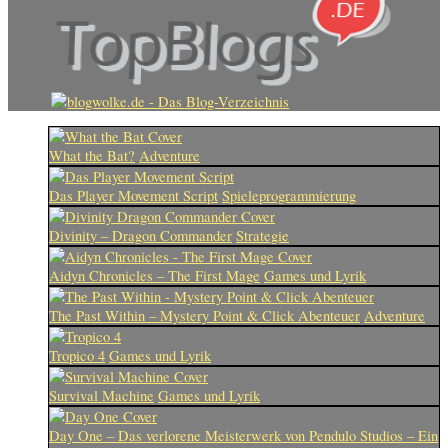
What the Bat?
Adventure
Das Player Movement Script
Spieleprogrammierung
Divinity – Dragon Commander
Strategie
Aidyn Chronicles – The First Mage
Games und Lyrik
The Past Within – Mystery Point & Click Abenteuer
Adventure
Tropico 4
Games und Lyrik
Survival Machine
Games und Lyrik
Day One – Das verlorene Meisterwerk von Pendulo Studios – Ein