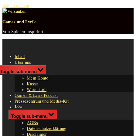
Skip to content
Games und Lyrik
Von Spielen inspiriert
Inhalt
Über uns
Shop
Toggle sub-menu
n
Mein Konto
er
Kasse
Warenkorb
Games & Lyrik Podcast
Pressezentrum und Media-Kit
Jobs
Impressum
Toggle sub-menu
AGBs
Datenschutzerklärung
Disclaimer