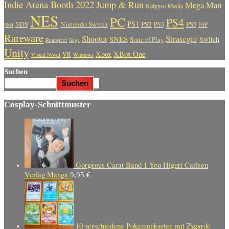
Indie Arena Booth 2022
Jump & Run
Mega Man
Kalypso Media
NES
PC
PS4
PS1
Nintendo Switch
PS2
PS5
NDS
PS3
PSP
N64
Rareware
Strategie
Shooter
SNES
Switch
State of Play
Rennspiel
Sega
Unity
Xbox
XBox One
VR
Visual Novel
Windows
Suchen
Suchen
Cosplay-Schnittmuster
Gorgeous Carat Band 1 You Higuri Carlsen
Verlag Manga
9,95
€
10 verschiedene Pokemonkarten mit Zygarde