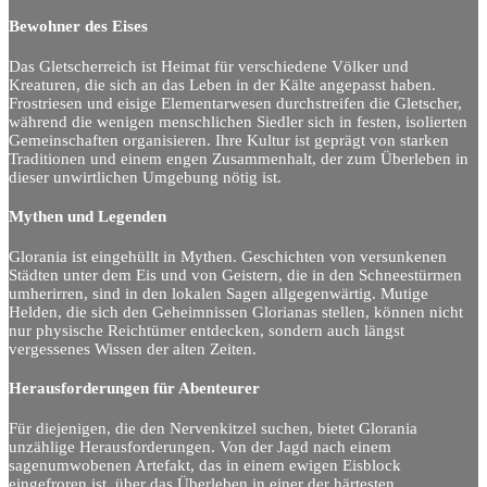
Bewohner des Eises
Das Gletscherreich ist Heimat für verschiedene Völker und
Kreaturen, die sich an das Leben in der Kälte angepasst haben.
Frostriesen und eisige Elementarwesen durchstreifen die Gletscher,
während die wenigen menschlichen Siedler sich in festen, isolierten
Gemeinschaften organisieren. Ihre Kultur ist geprägt von starken
Traditionen und einem engen Zusammenhalt, der zum Überleben in
dieser unwirtlichen Umgebung nötig ist.
Mythen und Legenden
Glorania ist eingehüllt in Mythen. Geschichten von versunkenen
Städten unter dem Eis und von Geistern, die in den Schneestürmen
umherirren, sind in den lokalen Sagen allgegenwärtig. Mutige
Helden, die sich den Geheimnissen Glorianas stellen, können nicht
nur physische Reichtümer entdecken, sondern auch längst
vergessenes Wissen der alten Zeiten.
Herausforderungen für Abenteurer
Für diejenigen, die den Nervenkitzel suchen, bietet Glorania
unzählige Herausforderungen. Von der Jagd nach einem
sagenumwobenen Artefakt, das in einem ewigen Eisblock
eingefroren ist, über das Überleben in einer der härtesten