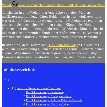
Wendt
Keine Kommentare
zu Aventuria: Entdecke eine andere Welt
Tauche ein in eine Welt, in der jede Ecke von alten Mythen
umflüstert und von legendären Helden durchstreift wird. Aventuria
wartet darauf, dass mutige Abenteurer seine Geheimnisse enthüllen
und seine Schätze heben. Von den eisigen Klippen des Hohen
Nordens über die dunklen, gefährlichen Wälder des Mittelreiches bis
hin zu den schimmernden Sanden der Khôm-Wüste – in Aventuria
vereinen sich zahllose Geschichten zu einem epischen Panorama.
Das Schwarze Auge
In Aventuria, dem Herzen des „
“ Universums,
wird jede Entscheidung zu einem Teil der Legende. Erschaffe deinen
eigenen Weg durch tückische Königreiche, verhandle mit listigen
Feen und stelle dich den dunklen Kreaturen, die im Schatten lauern.
Inhaltsverzeichnis
Spiele im Universum von Aventuria
Das Schwarze Auge: Drakensang
Das Schwarze Auge: Blackguards-Serie
Das Schwarze Auge: Satinavs Ketten & Memoria
Das Schwarze Auge: Herokon Online