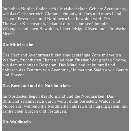
Im hohen Norden finden sich die eisbedeckten Gebiete Aventuriens,
wie das Gletscherreich Glorania, ein unwirtliches und raues Land,
das von Frostriesen und Nordmenschen bewohnt wird. Der
Thorwaler Küstenstrich, bekannt durch seine seefahrenden
Wikinger-ähnlichen Bewohner, bietet felsige Küsten und stürmische
Meere.
Die Mittelreiche
Das Herzland Aventuriens bildet eine gemäßigte Zone mit weiten
Wäldern, fruchtbaren Ebenen und dem Flusslauf der großen Ströme,
wie dem mächtigen Bosparan. Das Mittelland ist kulturell und
politisch das Zentrum von Aventuria, Heimat von Städten wie Gareth
und Havena.
Das Bornland und die Nordmarken
Im Nordosten liegen das Bornland und die Nordmarken. Das
Bornland zeichnet sich durch weite, dünn besiedelte Wälder und
Moore aus, während die Nordmarken als rau und hügelig gelten, mit
zahlreichen Burgen und Festungen.
Die Waldinseln