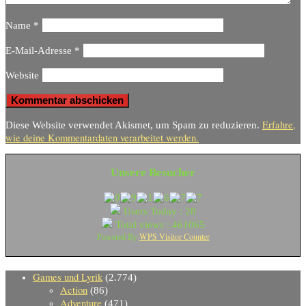
Name
*
E-Mail-Adresse
*
Website
Erfahre,
Diese Website verwendet Akismet, um Spam zu reduzieren.
wie deine Kommentardaten verarbeitet werden.
Unsere Besucher
Users Today : 28
Total views : 461065
WPS Visitor Counter
Powered By
Games und Lyrik
(2.774)
Action
(86)
Adventure
(471)