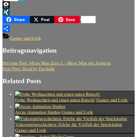
Telegram
Threema
XING
Share
Post
Save
Teilen
Games und Lyrik
Beitragsnavigation
Previous Post:
Mega Man Zero 2 – Mega Man mit Amnesie
Next Post:
Dead by Daylight
Related Posts
Frohe Weihnachten und einen guten Rutsch!
Games und Lyrik
Arcus Animation Studios
Games und Lyrik
Videospielgeschichten: Erlebe die Vielfalt der Spielekultur
Games und Lyrik