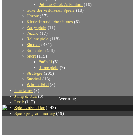
Point & Click-Adventure
(16)
Ecke der verlorenen Spiele
(18)
Horror
(37)
Kinderfreundliche Games
(6)
Partyspiele
(11)
Puzzle
(17)
Rollenspiele
(118)
Shooter
(351)
Simulation
(38)
Sport
(115)
Fußball
(5)
Rennspiele
(7)
Strategie
(205)
Survival
(13)
Wimmelbild
(8)
Hardware
(2)
Jump & Run
(3)
Werbung
Lyrik
(112)
Spieleentwickler
(443)
Spieleprogrammierung
(49)