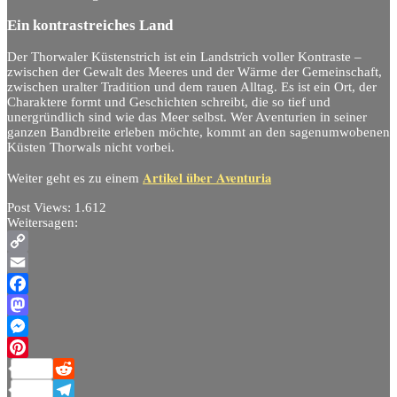
Ein kontrastreiches Land
Der Thorwaler Küstenstrich ist ein Landstrich voller Kontraste –
zwischen der Gewalt des Meeres und der Wärme der Gemeinschaft,
zwischen uralter Tradition und dem rauen Alltag. Es ist ein Ort, der
Charaktere formt und Geschichten schreibt, die so tief und
unergründlich sind wie das Meer selbst. Wer Aventurien in seiner
ganzen Bandbreite erleben möchte, kommt an den sagenumwobenen
Küsten Thorwals nicht vorbei.
Artikel über Aventuria
Weiter geht es zu einem
Post Views:
1.612
Weitersagen:
Copy
Link
Email
Facebook
Mastodon
Messenger
Pinterest
Reddit