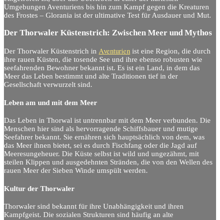
Umgebungen Aventuriens bis hin zum Kampf gegen die Kreaturen
des Frostes – Glorania ist der ultimative Test für Ausdauer und Mut.
Der Thorwaler Küstenstrich: Zwischen Meer und Mythos
Aventurien
Der Thorwaler Küstenstrich in
ist eine Region, die durch
ihre rauen Küsten, die tosende See und ihre ebenso robusten wie
seefahrenden Bewohner bekannt ist. Es ist ein Land, in dem das
Meer das Leben bestimmt und alte Traditionen tief in der
Gesellschaft verwurzelt sind.
Leben am und mit dem Meer
Das Leben in Thorwal ist untrennbar mit dem Meer verbunden. Die
Menschen hier sind als hervorragende Schiffsbauer und mutige
Seefahrer bekannt. Sie ernähren sich hauptsächlich von dem, was
das Meer ihnen bietet, sei es durch Fischfang oder die Jagd auf
Meeresungeheuer. Die Küste selbst ist wild und ungezähmt, mit
steilen Klippen und ausgedehnten Stränden, die von den Wellen des
rauen Meer der Sieben Winde umspült werden.
Kultur der Thorwaler
Thorwaler sind bekannt für ihre Unabhängigkeit und ihren
Kampfgeist. Die sozialen Strukturen sind häufig an alte