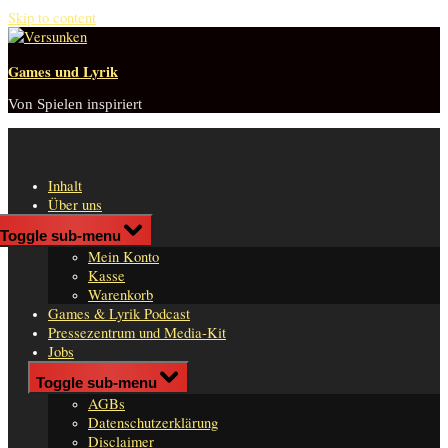
Skip to content
Games und Lyrik
Von Spielen inspiriert
Inhalt
Über uns
Shop
Toggle sub-menu
n
Mein Konto
er
Kasse
Warenkorb
Games & Lyrik Podcast
Pressezentrum und Media-Kit
Jobs
Impressum
Toggle sub-menu
AGBs
Datenschutzerklärung
Disclaimer