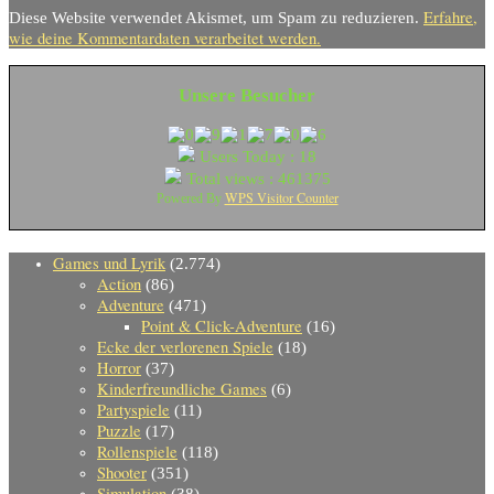
Erfahre,
Diese Website verwendet Akismet, um Spam zu reduzieren.
wie deine Kommentardaten verarbeitet werden.
Unsere Besucher
Users Today : 18
Total views : 461375
WPS Visitor Counter
Powered By
Games und Lyrik
(2.774)
Action
(86)
Adventure
(471)
Point & Click-Adventure
(16)
Ecke der verlorenen Spiele
(18)
Horror
(37)
Kinderfreundliche Games
(6)
Partyspiele
(11)
Puzzle
(17)
Rollenspiele
(118)
Shooter
(351)
Simulation