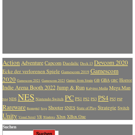
Action
Devcom 2020
Adventure
Capcom
Daedalic
Deck 13
Gamescom
Ecke der verlorenen Spiele
Gamescom 2019
2020
Horror
GBA
GB
Gamescom 2021
Gamescom 2023
Games from Spain
GBC
Indie Arena Booth 2022
Jump & Run
Mega Man
Kalypso Media
NES
PC
PS4
PS1
Nintendo Switch
PS2
PS5
NDS
PS3
PSP
N64
Rareware
Strategie
Shooter
SNES
Switch
State of Play
Rennspiel
Sega
Unity
Xbox
XBox One
VR
Visual Novel
Windows
Suchen
Suchen