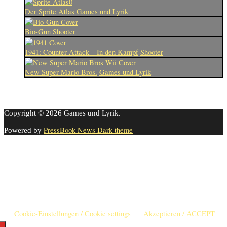
Der Sprite Atlas
Games und Lyrik
Bio-Gun
Shooter
1941: Counter Attack – In den Kampf
Shooter
New Super Mario Bros.
Games und Lyrik
Copyright © 2026 Games und Lyrik.
PressBook News Dark theme
Powered by
Cookie-Einstellungen
Diese Webseite benutzt Cookies um die Nutzererfahrung zu
verbessern. Diese Cookies können Sie hier ausschalten.
This website uses cookies to improve your experience. We'll assume
you're ok with this, but you can opt-out if you wish.
Cookie-Einstellungen / Cookie settings
Akzeptieren / ACCEPT