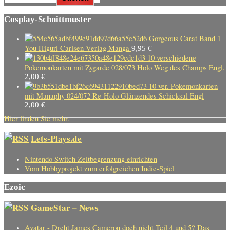
Cosplay-Schnittmuster
Gorgeous Carat Band 1
You Higuri Carlsen Verlag Manga
9,95
€
10 verschiedene
Pokemonkarten mit Zygarde 028/073 Holo Weg des Champs Engl.
2,00
€
10 ver. Pokemonkarten
mit Manaphy 024/072 Re-Holo Glänzendes Schicksal Engl
2,00
€
Hier finden Sie mehr.
Lets-Plays.de
Nintendo Switch Zeitbegrenzung einrichten
Vom Hobbyprojekt zum erfolgreichen Indie-Spiel
Ezoic
GameStar – News
Avatar - Dreht James Cameron doch nicht Teil 4 und 5? Das