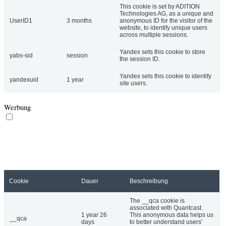
This cookie is set by ADITION
Technologies AG, as a unique and
UserID1
3 months
anonymous ID for the visitor of the
website, to identify unique users
across multiple sessions.
Yandex sets this cookie to store
yabs-sid
session
the session ID.
Yandex sets this cookie to identify
yandexuid
1 year
site users.
Werbung
Werbung
Werbungs-Cookies werden benutzt um Besuchern relevante
Werbungen und Vermarktungskampanien anzuzeigen. Diese
Cookies verfolgen die Besucher beim Besuch einer Webseite und
sammeln Informationen mit deren Hilfe sie angepasste Werbungen
einblenden.
Cookie
Dauer
Beschreibung
The __qca cookie is
associated with Quantcast.
1 year 26
This anonymous data helps us
__qca
days
to better understand users'