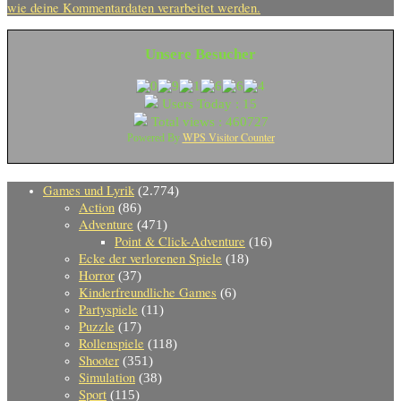
wie deine Kommentardaten verarbeitet werden.
Unsere Besucher
Users Today : 15
Total views : 460727
WPS Visitor Counter
Powered By
Games und Lyrik
(2.774)
Action
(86)
Adventure
(471)
Point & Click-Adventure
(16)
Ecke der verlorenen Spiele
(18)
Horror
(37)
Kinderfreundliche Games
(6)
Partyspiele
(11)
Puzzle
(17)
Rollenspiele
(118)
Shooter
(351)
Simulation
(38)
Sport
(115)