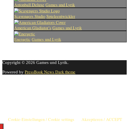
Antonball Deluxe
Games und Lyrik
Scavengers Studio
Spieleentwickler
American Gladiator’s
Games und Lyrik
Energetic
Games und Lyrik
Copyright © 2026 Games und Lyrik.
PressBook News Dark theme
Powered by
Cookie-Einstellungen
Diese Webseite benutzt Cookies um die Nutzererfahrung zu
verbessern. Diese Cookies können Sie hier ausschalten.
This website uses cookies to improve your experience. We'll assume
you're ok with this, but you can opt-out if you wish.
Cookie-Einstellungen / Cookie settings
Akzeptieren / ACCEPT