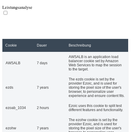
Leistungsanalyse
Leistungsanalyse
Leistungsanalyse-Cookies werden eingesetzt um die wichtigsten
Leistungsaspekte zu analysieren und zu verstehen. Dies trägt dazu
bei, die Webseite kontinuierlich zu verbessern und so den Besuchern
eine gute Nutzererfahrung zu bieten.
Cookie
Dauer
Beschreibung
AWSALB is an application load
balancer cookie set by Amazon
AWSALB
7 days
Web Services to map the session
to the target.
The ezds cookie is set by the
provider Ezoic, and is used for
ezds
7 years
storing the pixel size of the user's
browser, to personalize user
experience and ensure content fits.
Ezoic uses this cookie to split test
ezoab_1034
2 hours
different features and functionality.
The ezohw cookie is set by the
provider Ezoic, and is used for
ezohw
7 years
storing the pixel size of the user's