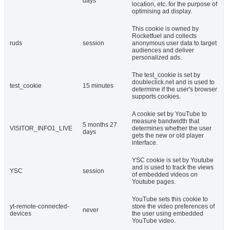
days
location, etc. for the purpose of
optimising ad display.
This cookie is owned by
Rocketfuel and collects
ruds
session
anonymous user data to target
audiences and deliver
personalized ads.
The test_cookie is set by
doubleclick.net and is used to
test_cookie
15 minutes
determine if the user's browser
supports cookies.
A cookie set by YouTube to
measure bandwidth that
5 months 27
VISITOR_INFO1_LIVE
determines whether the user
days
gets the new or old player
interface.
YSC cookie is set by Youtube
and is used to track the views
YSC
session
of embedded videos on
Youtube pages.
YouTube sets this cookie to
yt-remote-connected-
store the video preferences of
never
devices
the user using embedded
YouTube video.