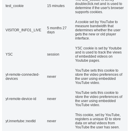
doubleclick.net and is used to
test_cookie
15 minutes
determine if the user's browser
supports cookies.
A cookie set by YouTube to
measure bandwidth that
5 months 27
VISITOR_INFO1_LIVE
determines whether the user
days
gets the new or old player
interface.
YSC cookie is set by Youtube
and is used to track the views
YSC
session
of embedded videos on
Youtube pages.
YouTube sets this cookie to
yt-remote-connected-
store the video preferences of
never
devices
the user using embedded
YouTube video.
YouTube sets this cookie to
store the video preferences of
yt-remote-device-id
never
the user using embedded
YouTube video.
This cookie, set by YouTube,
registers a unique ID to store
yt.innertube::nextId
never
data on what videos from
YouTube the user has seen.