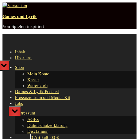
Skip
to
Games und Lyrik
content
Von Spielen inspiriert
Inhalt
Über uns
Toggle
Shop
sub-
Mein Konto
menu
n
Kasse
er
Warenkorb
Games & Lyrik Podcast
Pressezentrum und Media-Kit
Jobs
Toggle
Impressum
sub-
AGBs
menu
Datenschutzerklärung
Disclaimer
0 Artikel
0,00 €