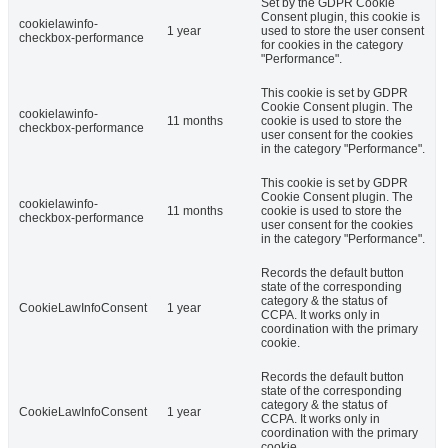
Set by the GDPR Cookie
Consent plugin, this cookie is
cookielawinfo-
1 year
used to store the user consent
checkbox-performance
for cookies in the category
"Performance".
This cookie is set by GDPR
Cookie Consent plugin. The
cookielawinfo-
11 months
cookie is used to store the
checkbox-performance
user consent for the cookies
in the category "Performance".
This cookie is set by GDPR
Cookie Consent plugin. The
cookielawinfo-
11 months
cookie is used to store the
checkbox-performance
user consent for the cookies
in the category "Performance".
Records the default button
state of the corresponding
category & the status of
CookieLawInfoConsent
1 year
CCPA. It works only in
coordination with the primary
cookie.
Records the default button
state of the corresponding
category & the status of
CookieLawInfoConsent
1 year
CCPA. It works only in
coordination with the primary
cookie.