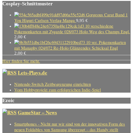
Cosplay-Schnittmuster
Gorgeous Carat Band 1
You Higuri Carlsen Verlag Manga
9,95
€
10 verschiedene
Pokemonkarten mit Zygarde 028/073 Holo Weg des Champs Engl.
2,00
€
10 ver. Pokemonkarten
mit Manaphy 024/072 Re-Holo Glänzendes Schicksal Engl
2,00
€
Hier finden Sie mehr.
Lets-Plays.de
Nintendo Switch Zeitbegrenzung einrichten
Vom Hobbyprojekt zum erfolgreichen Indie-Spiel
Ezoic
GameStar – News
Smartphones - Nicht nur wir sind von der innovativen Form des
neuen Foldables von Samsung überzeugt – das Handy stellt