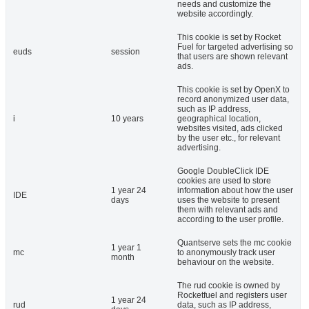
needs and customize the
website accordingly.
This cookie is set by Rocket
Fuel for targeted advertising so
euds
session
that users are shown relevant
ads.
This cookie is set by OpenX to
record anonymized user data,
such as IP address,
i
10 years
geographical location,
websites visited, ads clicked
by the user etc., for relevant
advertising.
Google DoubleClick IDE
cookies are used to store
1 year 24
information about how the user
IDE
days
uses the website to present
them with relevant ads and
according to the user profile.
Quantserve sets the mc cookie
1 year 1
mc
to anonymously track user
month
behaviour on the website.
The rud cookie is owned by
Rocketfuel and registers user
1 year 24
rud
data, such as IP address,