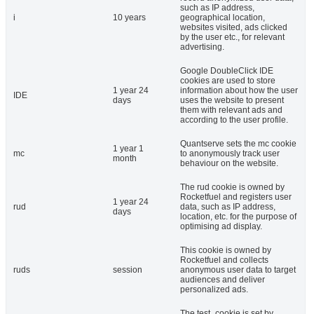
such as IP address,
i
10 years
geographical location,
websites visited, ads clicked
by the user etc., for relevant
advertising.
Google DoubleClick IDE
cookies are used to store
1 year 24
information about how the user
IDE
days
uses the website to present
them with relevant ads and
according to the user profile.
Quantserve sets the mc cookie
1 year 1
mc
to anonymously track user
month
behaviour on the website.
The rud cookie is owned by
Rocketfuel and registers user
1 year 24
rud
data, such as IP address,
days
location, etc. for the purpose of
optimising ad display.
This cookie is owned by
Rocketfuel and collects
ruds
session
anonymous user data to target
audiences and deliver
personalized ads.
The test_cookie is set by