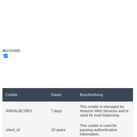
navigate through the website. Out of these cookies, the cookies that
are categorized as necessary are stored on your browser as they are
essential for the working of basic functionalities of the website. We
also use third-party cookies that help us analyze and understand how
you use this website. These cookies will be stored in your browser
only with your consent. You also have the option to opt-out of these
cookies. But opting out of some of these cookies may have an effect
on your browsing experience.
necessary
necessary
immer aktiv
Necessary cookies are absolutely essential for the website to function
properly. This category only includes cookies that ensures basic
functionalities and security features of the website. These cookies do
not store any personal information.
Cookie
Dauer
Beschreibung
This cookie is managed by
AWSALBCORS
7 days
Amazon Web Services and is
used for load balancing.
This cookie is used for
client_id
10 years
passing authentication
information.