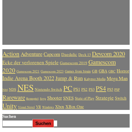
Action
Devcom 2020
Adventure
Capcom
Daedalic
Deck 13
Gamescom
Ecke der verlorenen Spiele
Gamescom 2019
2020
Horror
GBA
GB
Gamescom 2021
Gamescom 2023
Games from Spain
GBC
Indie Arena Booth 2022
Jump & Run
Mega Man
Kalypso Media
NES
PC
PS4
PS1
Nintendo Switch
PS2
PS5
NDS
PS3
PSP
N64
Rareware
Strategie
Shooter
SNES
Switch
State of Play
Rennspiel
Sega
Unity
Xbox
XBox One
VR
Visual Novel
Windows
Suchen
Suchen