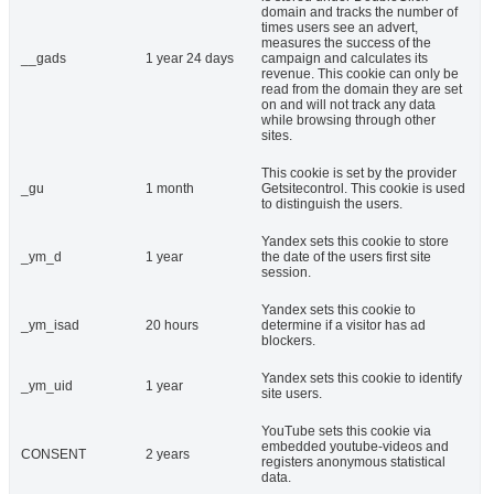
domain and tracks the number of
times users see an advert,
measures the success of the
__gads
1 year 24 days
campaign and calculates its
revenue. This cookie can only be
read from the domain they are set
on and will not track any data
while browsing through other
sites.
This cookie is set by the provider
_gu
1 month
Getsitecontrol. This cookie is used
to distinguish the users.
Yandex sets this cookie to store
_ym_d
1 year
the date of the users first site
session.
Yandex sets this cookie to
_ym_isad
20 hours
determine if a visitor has ad
blockers.
Yandex sets this cookie to identify
_ym_uid
1 year
site users.
YouTube sets this cookie via
embedded youtube-videos and
CONSENT
2 years
registers anonymous statistical
data.