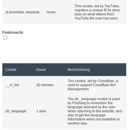
This cookie, set by YouTube,
registers a unique ID to store
yt.innertube::requests
never
data on what videos from
YouTube the user has seen.
Funktionelle
Funktionelle
Funktionelle Cookies werden benutzt, um bestimmte Funktionen wie
die Teilung von Informationen auf Plattformen der sozialen Medien,
Sammlung von Rückmeldungen und andre Drittanbieterfunktionen
einsetzen zu können.
Cookie
Dauer
Beschreibung
This cookie, set by Cloudflare, is
__cf_bm
30 minutes
used to support Cloudflare Bot
Management.
The pll _language cookie is used
by Polylang to remember the
language selected by the user
pll_language
1 year
when returning to the website, and
also to get the language
information when not available in
another way.