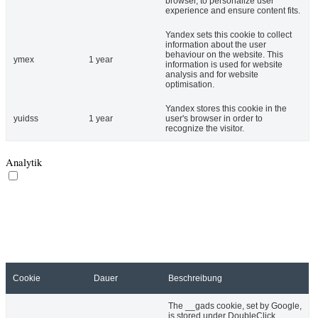
browser, to personalize user
experience and ensure content fits.
Yandex sets this cookie to collect
information about the user
behaviour on the website. This
ymex
1 year
information is used for website
analysis and for website
optimisation.
Yandex stores this cookie in the
yuidss
1 year
user's browser in order to
recognize the visitor.
Analytik
Analytik
Analytische Cookies werden benutzt um zu verstehen, auf welche
Art und Weise Besucher mit dieser Webseite interagieren. Diese
Cookies helfen Informationen über Anzahl der Besucher,
Absprungrate (Anzahl der Besucher,, die eine Webseite Besuchen
und sie gleich wieder verlassen), Ursprungsland des Besuchers, usw.
zu erhalten.
Cookie
Dauer
Beschreibung
The __gads cookie, set by Google,
is stored under DoubleClick