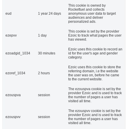
This cookie is owned by
Rocketfuel and collects
eud
1 year 24 days
anonymous user data to target
audiences and deliver
personalized ads.
This cookie is set by the provider
ezepvv
1 day
Ezoic to track what pages the user
has viewed.
Ezoic uses this cookie to record an
ezoadgid_1034
30 minutes
id for the user's age and gender
category.
Ezoic uses this cookie to store the
referring domain, i.e the website
ezoref_1034
2 hours
the user was on, before he came
to the current website.
The ezouspva cookie is set by the
provider Ezoic and is used to track
ezouspva
session
the number of pages a user has
visited all time.
The ezouspvv cookie is set by the
provider Ezoic and is used to track
ezouspvv
session
the number of pages a user has
visited all time.