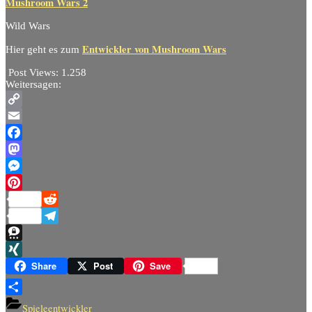
Mushroom Wars 2
Wild Wars
Entwickler von Mushroom Wars
Hier geht es zum
Post Views:
1.258
Weitersagen:
Copy
Link
Email
Facebook
Mastodon
Messenger
Pinterest
Reddit
Telegram
Threema
XING
Share
Post
Save
Teilen
Spieleentwickler