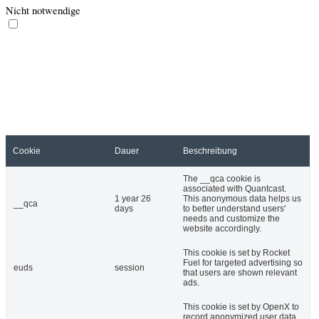
Nicht notwendige
Nicht notwendige
Alle Cookies, die für die korrekte Funktion der Webseite nicht
unmittelbar notwendig sind und genutzt werden, um persönliche
Nutzerdaten per Analyse, Werbung oder anderen eingebetteten Inhalt
zu sammeln, werden als nicht notwendige Cookies bezeichnet. Es ist
zwingend erforderlich die Zustimmung des Nutzers / der Nutzerin
einzuholen, bevor diese Cookies zur Anwendung kommen. Wird die
Einwilligung zur Nutzung der Cookies nicht erteilt, werden sie nicht
angewendet und nur die notwendigen Cookies sind aktiv.
Cookie
Dauer
Beschreibung
The __qca cookie is
associated with Quantcast.
1 year 26
This anonymous data helps us
__qca
days
to better understand users'
needs and customize the
website accordingly.
This cookie is set by Rocket
Fuel for targeted advertising so
euds
session
that users are shown relevant
ads.
This cookie is set by OpenX to
record anonymized user data,