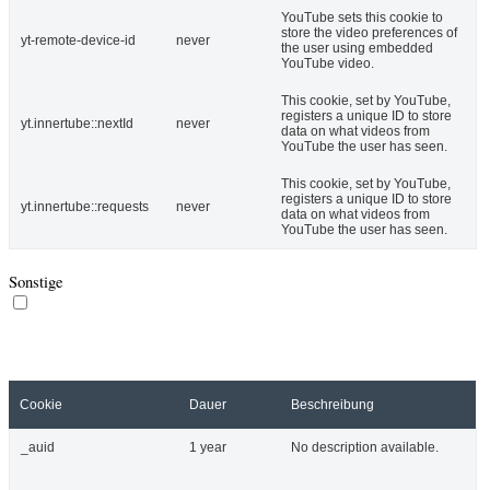
YouTube sets this cookie to
store the video preferences of
yt-remote-device-id
never
the user using embedded
YouTube video.
This cookie, set by YouTube,
registers a unique ID to store
yt.innertube::nextId
never
data on what videos from
YouTube the user has seen.
This cookie, set by YouTube,
registers a unique ID to store
yt.innertube::requests
never
data on what videos from
YouTube the user has seen.
Sonstige
Sonstige
Zu den sonstigen unkategorisierten Cookies zählen jene, die zwar
analysiert wurden, aber noch keiner Kategorie zugeordnet werden
konnten.
Cookie
Dauer
Beschreibung
_auid
1 year
No description available.