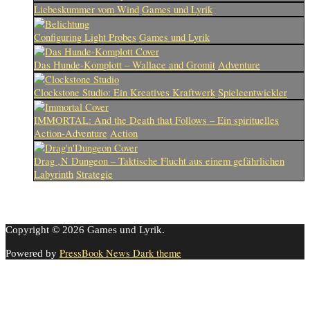
Liebeskummer vom Wind
Games und Lyrik
Configuring Light Probes
Games und Lyrik
Das Hunde-Komplott – Wallace and Gromit
Adventure
Clockstone Studio: Ein Kreatives Kraftwerk
Spieleentwickler
IMMORTAL: And the Death that Follows – Ein spirituelles
Action-Adventure
Action
Drag ‚N Dungeon – Taktische Flucht aus einem gefährlichen
Labyrinth
Strategie
Copyright © 2026 Games und Lyrik.
PressBook News Dark theme
Powered by
Cookie-Einstellungen
Diese Webseite benutzt Cookies um die Nutzererfahrung zu