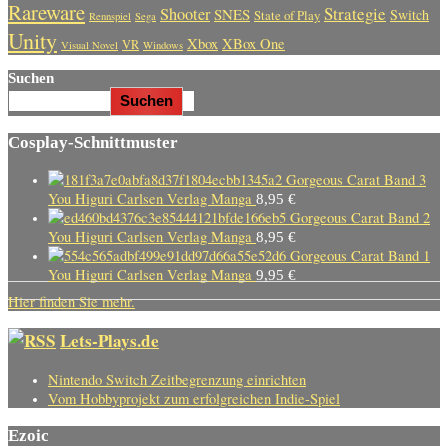
Rareware
Strategie
Shooter
SNES
Switch
State of Play
Rennspiel
Sega
Unity
Xbox
XBox One
VR
Visual Novel
Windows
Suchen
Suchen
Cosplay-Schnittmuster
Gorgeous Carat Band 3
You Higuri Carlsen Verlag Manga
8,95
€
Gorgeous Carat Band 2
You Higuri Carlsen Verlag Manga
8,95
€
Gorgeous Carat Band 1
You Higuri Carlsen Verlag Manga
9,95
€
Hier finden Sie mehr.
Lets-Plays.de
Nintendo Switch Zeitbegrenzung einrichten
Vom Hobbyprojekt zum erfolgreichen Indie-Spiel
Ezoic