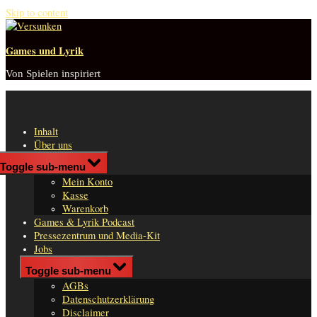
Skip to content
Games und Lyrik
Von Spielen inspiriert
Inhalt
Über uns
Shop
Toggle sub-menu
n
Mein Konto
er
Kasse
Warenkorb
Games & Lyrik Podcast
Pressezentrum und Media-Kit
Jobs
Impressum
Toggle sub-menu
AGBs
Datenschutzerklärung
Disclaimer