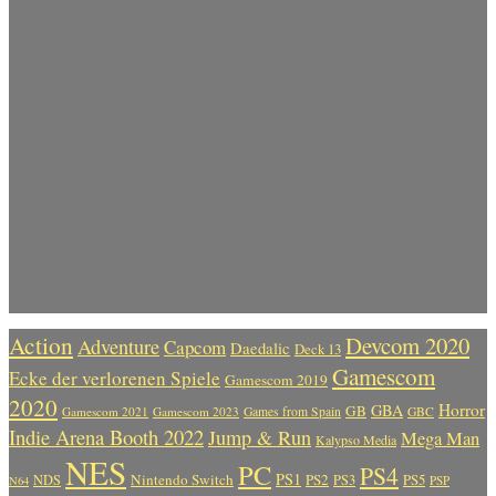
Action
Devcom 2020
Adventure
Capcom
Daedalic
Deck 13
Gamescom
Ecke der verlorenen Spiele
Gamescom 2019
2020
Horror
GBA
GB
Gamescom 2021
Gamescom 2023
Games from Spain
GBC
Indie Arena Booth 2022
Jump & Run
Mega Man
Kalypso Media
NES
PC
PS4
PS1
Nintendo Switch
PS2
PS5
NDS
PS3
PSP
N64