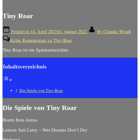
Tiny Roar
Posted on
14. April 2023
10. August 2022
By
Claudia Wendt
Keine Kommentare
zu Tiny Roar
Tiny Roar ist ein Spieleentwickler.
Inhaltsverzeichnis
Die Spiele von Tiny Roar
Die Spiele von Tiny Roar
Bomb Bots Arena
Leisure Suit Larry – Wet Dreams Don’t Dry
Werbung