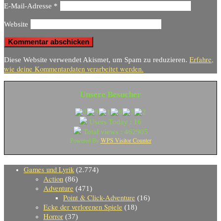
E-Mail-Adresse
*
Website
Erfahre,
Diese Website verwendet Akismet, um Spam zu reduzieren.
wie deine Kommentardaten verarbeitet werden.
Unsere Besucher
Users Today : 16
Total views : 462905
WPS Visitor Counter
Powered By
Games und Lyrik
(2.774)
Action
(86)
Adventure
(471)
Point & Click-Adventure
(16)
Ecke der verlorenen Spiele
(18)
Horror
(37)