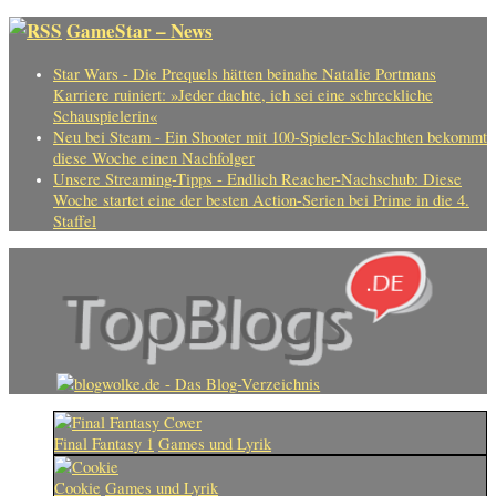
GameStar – News
Star Wars - Die Prequels hätten beinahe Natalie Portmans
Karriere ruiniert: »Jeder dachte, ich sei eine schreckliche
Schauspielerin«
Neu bei Steam - Ein Shooter mit 100-Spieler-Schlachten bekommt
diese Woche einen Nachfolger
Unsere Streaming-Tipps - Endlich Reacher-Nachschub: Diese
Woche startet eine der besten Action-Serien bei Prime in die 4.
Staffel
Final Fantasy 1
Games und Lyrik
Cookie
Games und Lyrik