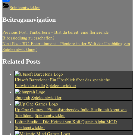
Teilen
Spieleentwickler
Beitragsnavigation
Previous Post:
Timberborn – Bist du bereit, eine florierende
Bibersiedlung zu erschaffen?
Next Post:
3D2 Entertainment – Pioniere in der Welt der Unabhängigen
Spieleentwicklung!
Related Posts
Ubisoft Barcelona: Ein Überblick über das spanische
Entwicklerstudio
Spieleentwickler
ehmprah
Spieleentwickler
Up One Games – Ein aufstrebendes Indie-Studio mit kreativen
Spielideen
Spieleentwickler
Loftur Studio – Die Heimat von Kofi Quest: Alpha MOD
Spieleentwickler