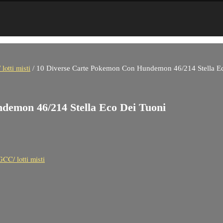
lotti misti
/ 10 Diverse Carte Pokemon Con Hundemon 46/214 Stella E
demon 46/214 Stella Eco Dei Tuoni
GCC/ lotti misti