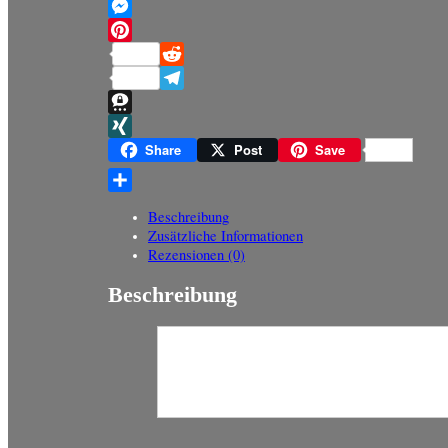
Mastodon
Messenger
Pinterest
Reddit
Telegram
Threema
XING
Share
Post
Save
Teilen
Beschreibung
Zusätzliche Informationen
Rezensionen (0)
Beschreibung
10 Diverse Carte Pokemon Con Hund
La descrizione di questo articolo è stata tradotta