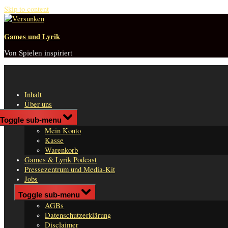
Skip to content
Games und Lyrik
Von Spielen inspiriert
Inhalt
Über uns
Shop
Toggle sub-menu
n
Mein Konto
er
Kasse
Warenkorb
Games & Lyrik Podcast
Pressezentrum und Media-Kit
Jobs
Impressum
Toggle sub-menu
AGBs
Datenschutzerklärung
Disclaimer