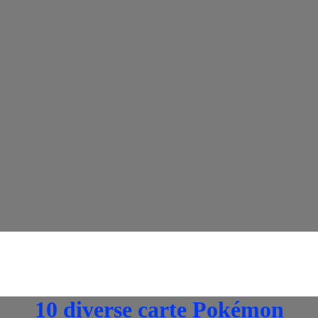
emon 46/214 Stella Eco Dei Tuoni
 automaticamente. Se hai dubbi o domande, ti invitiamo a contattarci.
10 diverse carte Pokémon