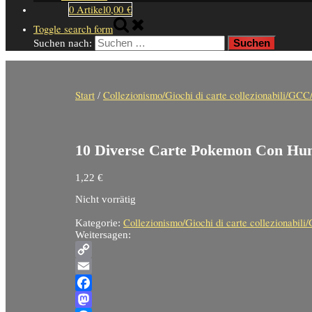
0 Artikel
0,00 €
Toggle search form
Suchen nach:
Start
Collezionismo/Giochi di carte collezionabili/GCC/ 
/
10 Diverse Carte Pokemon Con Hun
1,22
€
Nicht vorrätig
Collezionismo/Giochi di carte collezionabili/
Kategorie:
Weitersagen:
Copy
Link
Email
Facebook