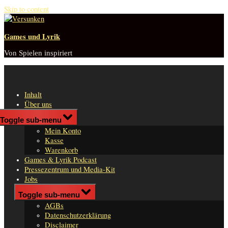
Skip to content
Games und Lyrik
Von Spielen inspiriert
Inhalt
Über uns
Shop
Toggle sub-menu
n
Mein Konto
er
Kasse
Warenkorb
Games & Lyrik Podcast
Pressezentrum und Media-Kit
Jobs
Impressum
Toggle sub-menu
AGBs
Datenschutzerklärung
Disclaimer