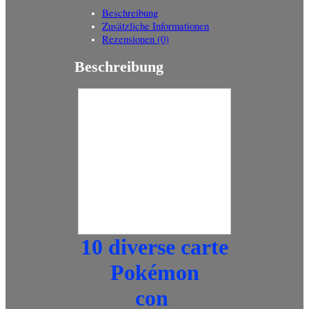
Teilen
Beschreibung
Zusätzliche Informationen
Rezensionen (0)
Beschreibung
10 Diverse Carte Pokemon
Con Nezz 058/073 Re-Holo
Via Dei Campioni
La descrizione di questo articolo è
stata tradotta automaticamente. Se
hai dubbi o domande, ti invitiamo a
contattarci.
10 diverse carte
Pokémon
con