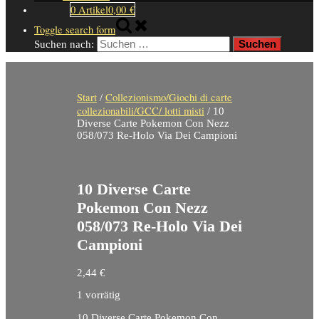
0 Artikel
0,00 €
Toggle search form
Suchen nach:
Start
Collezionismo/Giochi di carte
/
collezionabili/GCC/ lotti misti
/ 10
Diverse Carte Pokemon Con Nezz
058/073 Re-Holo Via Dei Campioni
10 Diverse Carte
Pokemon Con Nezz
058/073 Re-Holo Via Dei
Campioni
2,44
€
1 vorrätig
10 Diverse Carte Pokemon Con