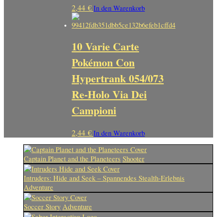
2,44
€
In den Warenkorb
10 Varie Carte
Pokémon Con
Hypertrank 054/073
Re-Holo Via Dei
Campioni
2,44
€
In den Warenkorb
Captain Planet and the Planeteers
Shooter
Intruders: Hide and Seek – Spannendes Stealth-Erlebnis
Adventure
Soccer Story
Adventure