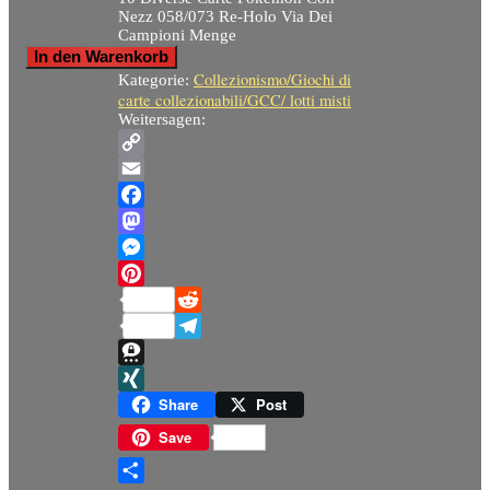
Nezz 058/073 Re-Holo Via Dei
Campioni Menge
In den Warenkorb
Collezionismo/Giochi di
Kategorie:
carte collezionabili/GCC/ lotti misti
Weitersagen:
Copy
Link
Email
Facebook
Mastodon
Messenger
Pinterest
Reddit
Telegram
Threema
XING
Share
Post
Save