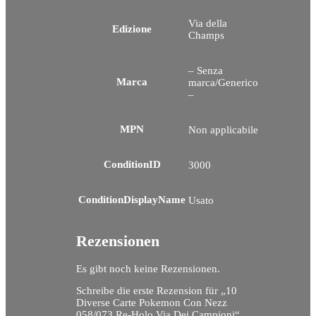
Via della
Edizione
Champs
– Senza
Marca
marca/Generico
–
MPN
Non applicabile
ConditionID
3000
ConditionDisplayName
Usato
Rezensionen
Es gibt noch keine Rezensionen.
Schreibe die erste Rezension für „10
Diverse Carte Pokemon Con Nezz
058/073 Re-Holo Via Dei Campioni“