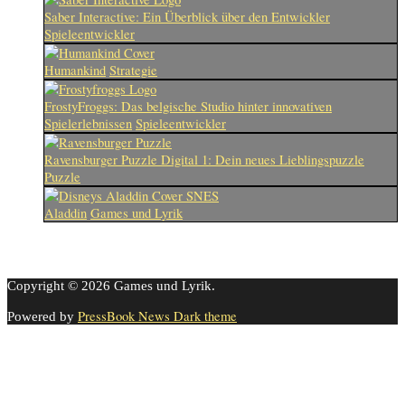
Saber Interactive: Ein Überblick über den Entwickler
Spieleentwickler
Humankind
Strategie
FrostyFroggs: Das belgische Studio hinter innovativen
Spielerlebnissen
Spieleentwickler
Ravensburger Puzzle Digital 1: Dein neues Lieblingspuzzle
Puzzle
Aladdin
Games und Lyrik
Copyright © 2026 Games und Lyrik.
PressBook News Dark theme
Powered by
Cookie-Einstellungen
Diese Webseite benutzt Cookies um die Nutzererfahrung zu
verbessern. Diese Cookies können Sie hier ausschalten.