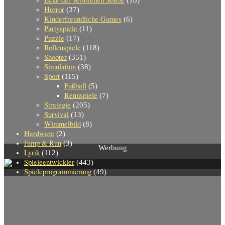
(18)
Horror
(37)
Kinderfreundliche Games
(6)
Partyspiele
(11)
Puzzle
(17)
Rollenspiele
(118)
Shooter
(351)
Simulation
(38)
Sport
(115)
Fußball
(5)
Rennspiele
(7)
Strategie
(205)
Survival
(13)
Wimmelbild
(8)
Hardware
(2)
Jump & Run
(3)
Werbung
Lyrik
(112)
Spieleentwickler
(443)
Spieleprogrammierung
(49)