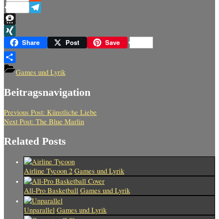
Reddit
Telegram
Threema
XING
Share
Post
Save
Teilen
Games und Lyrik
Beitragsnavigation
Previous Post:
Künstliche Liebe
Next Post:
The Blue Marlin
Related Posts
Airline Tycoon 2
Games und Lyrik
All-Pro Basketball
Games und Lyrik
Unparallel
Games und Lyrik