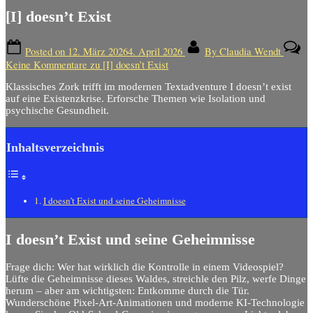
[I] doesn’t Exist
Posted on
12. März 2026
4. April 2026
By
Claudia Wendt
Keine Kommentare
zu [I] doesn’t Exist
Klassisches Zork trifft im modernen Textadventure I doesn’t exist
auf eine Existenzkrise.
Erforsche Themen wie Isolation und
psychische Gesundheit.
Inhaltsverzeichnis
I doesn’t Exist und seine Geheimnisse
I doesn’t Exist und seine Geheimnisse
Frage dich: Wer hat wirklich die Kontrolle in einem Videospiel?
Lüfte die Geheimnisse dieses Waldes, streichle den Pilz, werfe Dinge
herum – aber am wichtigsten: Entkomme durch die Tür.
Wunderschöne Pixel-Art-Animationen und moderne KI-Technologie