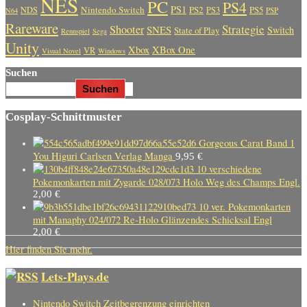
NES
PC
PS4
PS1
Nintendo Switch
PS2
PS5
NDS
PS3
PSP
N64
Rareware
Strategie
Shooter
SNES
Switch
State of Play
Rennspiel
Sega
Unity
Xbox
XBox One
VR
Visual Novel
Windows
Suchen
Suchen
Cosplay-Schnittmuster
Gorgeous Carat Band 1
You Higuri Carlsen Verlag Manga
9,95
€
10 verschiedene
Pokemonkarten mit Zygarde 028/073 Holo Weg des Champs Engl.
2,00
€
10 ver. Pokemonkarten
mit Manaphy 024/072 Re-Holo Glänzendes Schicksal Engl
2,00
€
Hier finden Sie mehr.
Lets-Plays.de
Nintendo Switch Zeitbegrenzung einrichten