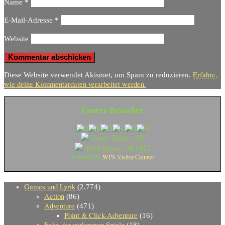
Name
*
E-Mail-Adresse
*
Website
Erfahre,
Diese Website verwendet Akismet, um Spam zu reduzieren.
wie deine Kommentardaten verarbeitet werden.
Unsere Besucher
Users Today : 20
Total views : 461452
WPS Visitor Counter
Powered By
Games und Lyrik
(2.774)
Action
(86)
Adventure
(471)
Point & Click-Adventure
(16)
Ecke der verlorenen Spiele