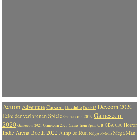
Action
Devcom 2020
Adventure
Capcom
Daedalic
Deck 13
Gamescom
Ecke der verlorenen Spiele
Gamescom 2019
2020
Horror
GBA
GB
Gamescom 2021
Gamescom 2023
Games from Spain
GBC
Indie Arena Booth 2022
Jump & Run
Mega Man
Kalypso Media