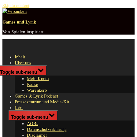
Skip to content
Games und Lyrik
Von Spielen inspiriert
Inhalt
Über uns
Shop
Toggle sub-menu
n
Mein Konto
er
Kasse
Warenkorb
Games & Lyrik Podcast
Pressezentrum und Media-Kit
Jobs
Impressum
Toggle sub-menu
AGBs
Datenschutzerklärung
Disclaimer