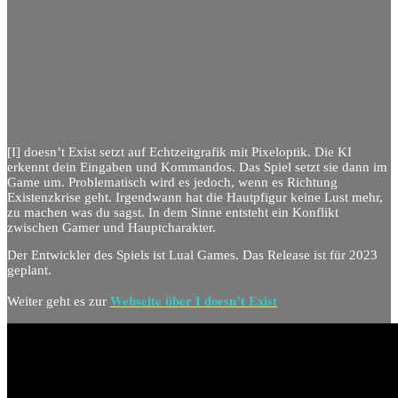
[I] doesn’t Exist setzt auf Echtzeitgrafik mit Pixeloptik. Die KI
erkennt dein Eingaben und Kommandos. Das Spiel setzt sie dann im
Game um. Problematisch wird es jedoch, wenn es Richtung
Existenzkrise geht. Irgendwann hat die Hautpfigur keine Lust mehr,
zu machen was du sagst. In dem Sinne entsteht ein Konflikt
zwischen Gamer und Hauptcharakter.
Der Entwickler des Spiels ist Lual Games. Das Release ist für 2023
geplant.
Webseite über I doesn’t Exist
Weiter geht es zur