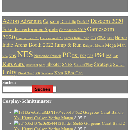
Action
Devcom 2020
Adventure
Capcom
Daedalic
Deck 13
Gamescom
Ecke der verlorenen Spiele
Gamescom 2019
2020
Horror
GBA
GB
Gamescom 2021
Gamescom 2023
Games from Spain
GBC
Indie Arena Booth 2022
Jump & Run
Mega Man
Kalypso Media
NES
PC
PS4
PS1
Nintendo Switch
PS2
PS5
NDS
PS3
PSP
N64
Rareware
Strategie
Shooter
SNES
Switch
State of Play
Rennspiel
Sega
Unity
Xbox
XBox One
VR
Visual Novel
Windows
Suchen
Suchen
Cosplay-Schnittmuster
Gorgeous Carat Band 3
You Higuri Carlsen Verlag Manga
8,95
€
Gorgeous Carat Band 2
You Higuri Carlsen Verlag Manga
8,95
€