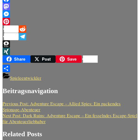
Facebook
Mastodon
Messenger
Pinterest
Reddit
Telegram
Threema
XING
Share
Post
Save
Teilen
Spieleentwickler
Beitragsnavigation
Previous Post:
Adventure Escape – Allied Spies: Ein packendes
Spionage-Abenteuer
Next Post:
Dark Ruins: Adventure Escape – Ein fesselndes Escape-Spiel
für Abenteuerliebhaber
Related Posts