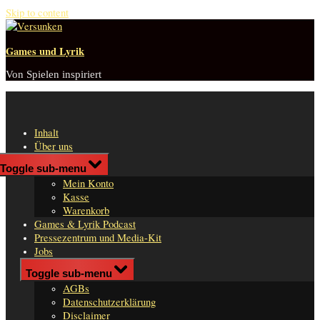
Skip to content
Games und Lyrik
Von Spielen inspiriert
Inhalt
Über uns
Shop
Toggle sub-menu
n
Mein Konto
er
Kasse
Warenkorb
Games & Lyrik Podcast
Pressezentrum und Media-Kit
Jobs
Impressum
Toggle sub-menu
AGBs
Datenschutzerklärung
Disclaimer