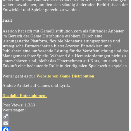
weiter auszubauen, um den sich ständig ändernden Bedürfnissen der
Entwickler und Spieler gerecht zu werden.
Fazit
Azerion hat sich mit GameDistribution.com als führender Anbieter
im Bereich der Game Distribution etabliert. Durch eine
leistungsstarke Plattform, flexible Monetarisierungsoptionen und
strategische Partnerschaften bietet Azerion Entwicklern und
Publishern eine umfassende Lösung für die Veröffentlichung und das
Management ihrer Spiele. Während die Herausforderungen nicht zu
unterschätzen sind, bleibt das Unternehmen auf Kurs, um auch in
Zukunft eine bedeutende Rolle in der digitalen Spielewelt zu spielen.
Website von Game Distribution
Weiter geht es zur
Andere Artikel auf Games und Lyrik:
Daedalic Entertainment
Post Views:
1.383
Weitersagen:
Copy
Link
Email