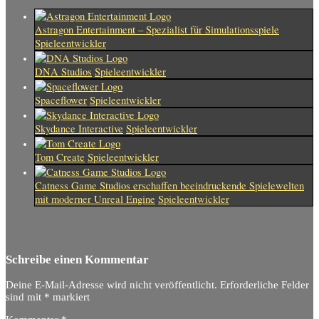
Astragon Entertainment – Spezialist für Simulationsspiele
Spieleentwickler
DNA Studios
Spieleentwickler
Spaceflower
Spieleentwickler
Skydance Interactive
Spieleentwickler
Tom Create
Spieleentwickler
Catness Game Studios erschaffen beeindruckende Spielewelten
mit moderner Unreal Engine
Spieleentwickler
Schreibe einen Kommentar
Deine E-Mail-Adresse wird nicht veröffentlicht.
Erforderliche Felder
sind mit
*
markiert