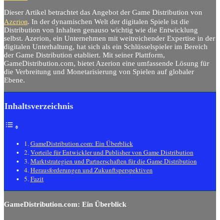
Dieser Artikel betrachtet das Angebot der Game Distribution von
Azerion
. In der dynamischen Welt der digitalen Spiele ist die
Distribution von Inhalten genauso wichtig wie die Entwicklung
selbst. Azerion, ein Unternehmen mit weitreichender Expertise in der
digitalen Unterhaltung, hat sich als ein Schlüsselspieler im Bereich
der Game Distribution etabliert. Mit seiner Plattform,
GameDistribution.com, bietet Azerion eine umfassende Lösung für
die Verbreitung und Monetarisierung von Spielen auf globaler
Ebene.
Inhaltsverzeichnis
GameDistribution.com: Ein Überblick
Vorteile für Entwickler und Publisher von Game Distribution
Marktstrategien und Partnerschaften für die Game Distribution
Herausforderungen und Zukunftsperspektiven
Fazit
GameDistribution.com: Ein Überblick