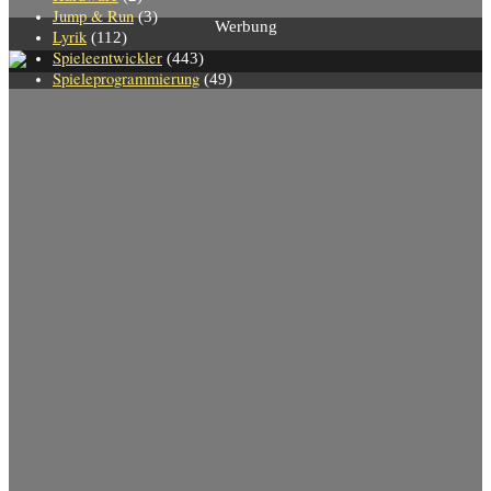
Jump & Run
(3)
Werbung
Lyrik
(112)
Spieleentwickler
(443)
Spieleprogrammierung
(49)