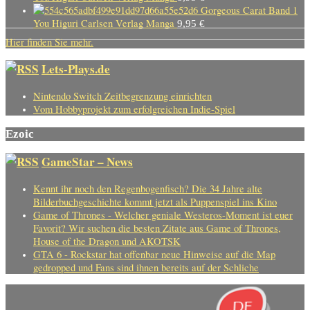
Gorgeous Carat Band 1
You Higuri Carlsen Verlag Manga
9,95
€
Hier finden Sie mehr.
Lets-Plays.de
Nintendo Switch Zeitbegrenzung einrichten
Vom Hobbyprojekt zum erfolgreichen Indie-Spiel
Ezoic
GameStar – News
Kennt ihr noch den Regenbogenfisch? Die 34 Jahre alte
Bilderbuchgeschichte kommt jetzt als Puppenspiel ins Kino
Game of Thrones - Welcher geniale Westeros-Moment ist euer
Favorit? Wir suchen die besten Zitate aus Game of Thrones,
House of the Dragon und AKOTSK
GTA 6 - Rockstar hat offenbar neue Hinweise auf die Map
gedropped und Fans sind ihnen bereits auf der Schliche