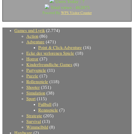
Users Today : 7
Total views : 462875
WPS Visitor Counter
Powered By
Games und Lyrik
(2.774)
Action
(86)
Adventure
(471)
Point & Click-Adventure
(16)
Ecke der verlorenen Spiele
(18)
Horror
(37)
Kinderfreundliche Games
(6)
Partyspiele
(11)
Puzzle
(17)
Rollenspiele
(118)
Shooter
(351)
Simulation
(38)
Sport
(115)
Fußball
(5)
Rennspiele
(7)
Strategie
(205)
Survival
(13)
Wimmelbild
(8)
Hardware
(2)