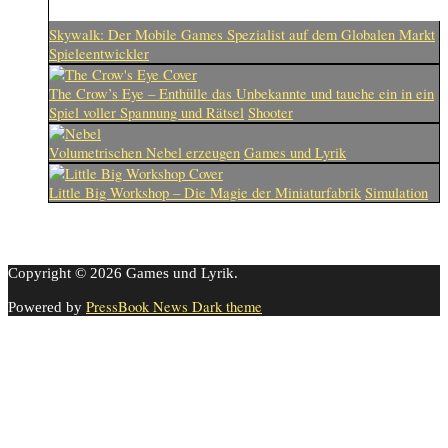
Skywalk: Der Mobile Games Spezialist auf dem Globalen Markt
Spieleentwickler
The Crow’s Eye – Enthülle das Unbekannte und tauche ein in ein
Spiel voller Spannung und Rätsel
Shooter
Volumetrischen Nebel erzeugen
Games und Lyrik
Little Big Workshop – Die Magie der Miniaturfabrik
Simulation
Copyright © 2026 Games und Lyrik.
PressBook News Dark theme
Powered by
Cookie-Einstellungen
Diese Webseite benutzt Cookies um die Nutzererfahrung zu
verbessern. Diese Cookies können Sie hier ausschalten.
This website uses cookies to improve your experience. We'll assume
you're ok with this, but you can opt-out if you wish.