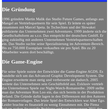
Die Gründung
1996 gründete Martin Malik das Studio Future Games, anfangs aus
Mangel an Vertriebspartnern für sein Spiel. Er leitete es später
zusammen mit Marcel Speta. In Tschechien und der Slowakei
publizierte das Unternehmen zwei Adventures. 1999 änderte sich die
Gesellschaftsform au s.r.o. Das entspricht der deutschen GmbH. Er
ging zukünftig mit anderen Unternehmen Vertriebspartnerschaften
ein. Das Studio suchte seine Spezialisierung im Adventure-Bereich.
Bis zu 750.000 Exemplare verkauften sie pro Spiel. Bis zu 20
Mitarbeiter waren dort beschäftigt.
Die Game-Engine
Für seine Spiele nutzte der Entwickler die Game-Engine AGDS. Es
handelte sich um das Advanced Graphic Development System. Die
Engine erweiterte man stetig und verbesserte sie dadurch. 2005
weitete das Unternehmen sein Geschäftsfeld aus. Exklusiv vertrieb
das Unternehmen Spiele zur Night-Watch-Romanreihe. 2009 stellte
man das Adventure Ron Loo ein, das sich bereits in der Produktion
befand. Die Gründe dafür lagen in den Differenzen mit den Autoren
der Romanvorlagen. Das letzte Spiel des Entwicklers war Alter Ego.
Leider brachte es finanziell zu wenig Einnahmen mit. Die Firma
bekam zudem finanzielle Probleme und war gezwungen 2011 den