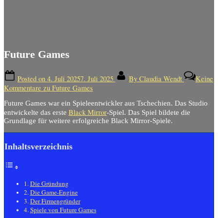
Future Games
Posted on
4. Juli 2025
7. Juli 2025
By
Claudia Wendt
Keine
Kommentare
zu Future Games
Future Games war ein Spieleentwickler aus Tschechien. Das Studio
Black Mirror
entwickelte das erste
-Spiel. Das Spiel bildete die
Grundlage für weitere erfolgreiche Black Mirror-Spiele.
Inhaltsverzeichnis
Die Gründung
Die Game-Engine
Der Firmengründer
Spiele von Future Games