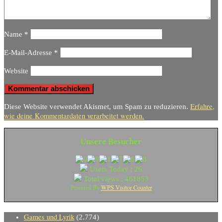
Name
*
E-Mail-Adresse
*
Website
Erfahre,
Diese Website verwendet Akismet, um Spam zu reduzieren.
wie deine Kommentardaten verarbeitet werden.
Unsere Besucher
Users Today : 26
Total views : 461853
WPS Visitor Counter
Powered By
Games und Lyrik
(2.774)