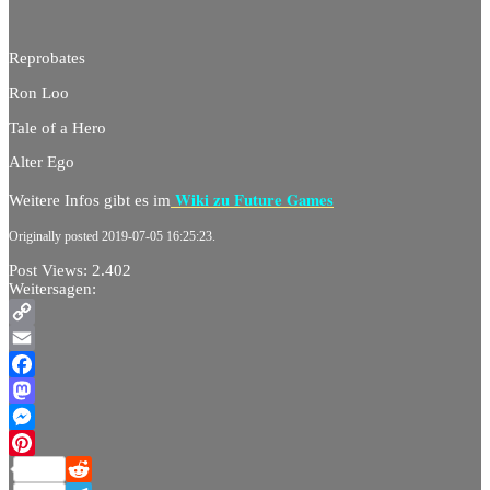
Reprobates
Ron Loo
Tale of a Hero
Alter Ego
Wiki zu Future Games
Weitere Infos gibt es im
Originally posted 2019-07-05 16:25:23.
Post Views:
2.402
Weitersagen:
Copy
Link
Email
Facebook
Mastodon
Messenger
Pinterest