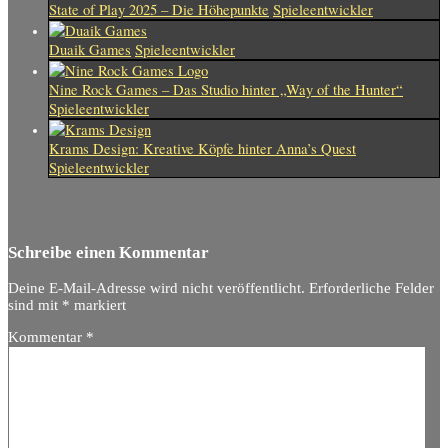
State of Play 2025 – Die Höhepunkte
Spieleentwickler
Duaik Games
Spieleentwickler
Nine Rock Games – Das Studio hinter „Way of the Hunter“
Spieleentwickler
Krams Design: Kreative Köpfe hinter Anna’s Quest
Spieleentwickler
Schreibe einen Kommentar
Deine E-Mail-Adresse wird nicht veröffentlicht.
Erforderliche Felder
sind mit
*
markiert
Kommentar
*