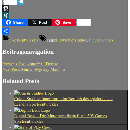
Reddit
Telegram
Threema
XING
Share
Post
Save
Teilen
Spieleentwickler
Entwicklerstudios
Future Games
Tags:
,
Beitragsnavigation
Previous Post:
Antonball Deluxe
Next Post:
Murder Mystery Machine
Related Posts
Cuicui Studios: Innovatoren im Bereich des spielerischen
Lernens
Spieleentwickler
Digital Bros – Die Muttergesellschaft von 505 Games
Spieleentwickler