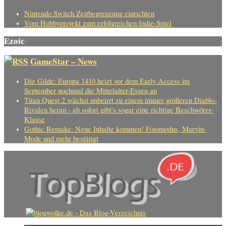
Nintendo Switch Zeitbegrenzung einrichten
Vom Hobbyprojekt zum erfolgreichen Indie-Spiel
Ezoic
GameStar – News
Die Gilde: Europa 1410 heizt vor dem Early Access im
September nochmal die Mittelalter-Essen an
Titan Quest 2 wächst unbeirrt zu einem immer größeren Diablo-
Rivalen heran - ab sofort gibt's sogar eine richtige Beschwörer-
Klasse
Gothic Remake: Neue Inhalte kommen! Fotomodus, Marvin-
Mode und mehr bestätigt