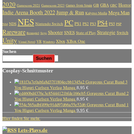
2020
Horror
GBA
GB
Gamescom 2021
Gamescom 2023
Games from Spain
GBC
Indie Arena Booth 2022
Jump & Run
Mega Man
Kalypso Media
NES
PC
PS4
PS1
Nintendo Switch
PS2
PS5
NDS
PS3
PSP
N64
Rareware
Strategie
Shooter
SNES
Switch
State of Play
Rennspiel
Sega
Unity
Xbox
XBox One
VR
Visual Novel
Windows
Suchen
Suchen
Cosplay-Schnittmuster
Gorgeous Carat Band 3
You Higuri Carlsen Verlag Manga
8,95
€
Gorgeous Carat Band 2
You Higuri Carlsen Verlag Manga
8,95
€
Gorgeous Carat Band 1
You Higuri Carlsen Verlag Manga
9,95
€
Hier finden Sie mehr.
Lets-Plays.de