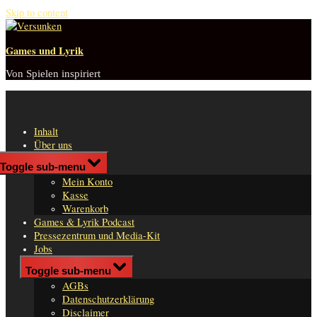
Skip to content
Games und Lyrik
Von Spielen inspiriert
Inhalt
Über uns
Shop
Toggle sub-menu
n
Mein Konto
er
Kasse
Warenkorb
Games & Lyrik Podcast
Pressezentrum und Media-Kit
Jobs
Impressum
Toggle sub-menu
AGBs
Datenschutzerklärung
Disclaimer