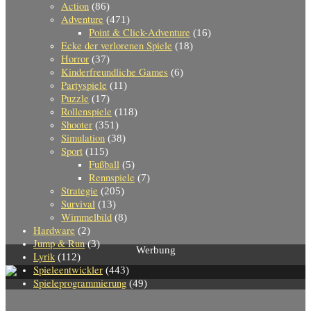
Action
(86)
Adventure
(471)
Point & Click-Adventure
(16)
Ecke der verlorenen Spiele
(18)
Horror
(37)
Kinderfreundliche Games
(6)
Partyspiele
(11)
Puzzle
(17)
Rollenspiele
(118)
Shooter
(351)
Simulation
(38)
Sport
(115)
Fußball
(5)
Rennspiele
(7)
Strategie
(205)
Survival
(13)
Wimmelbild
(8)
Hardware
(2)
Jump & Run
(3)
Werbung
Lyrik
(112)
Spieleentwickler
(443)
Spieleprogrammierung
(49)