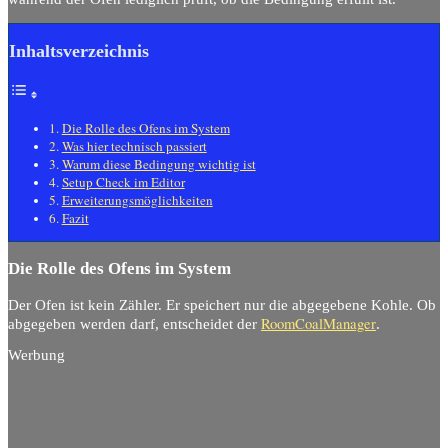
Inhaltsverzeichnis
Die Rolle des Ofens im System
Was hier technisch passiert
Warum diese Bedingung wichtig ist
Setup Check im Editor
Erweiterungsmöglichkeiten
Fazit
Die Rolle des Ofens im System
Der Ofen ist kein Zähler. Er speichert nur die abgegebene Kohle. Ob
RoomCoalManager
abgegeben werden darf, entscheidet der
.
Werbung