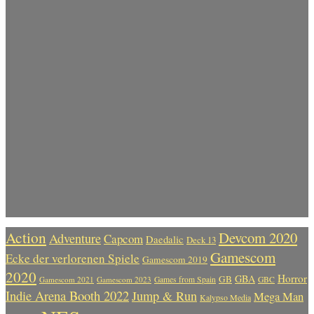
Action
Devcom 2020
Adventure
Capcom
Daedalic
Deck 13
Gamescom
Ecke der verlorenen Spiele
Gamescom 2019
2020
Horror
GBA
GB
Gamescom 2021
Gamescom 2023
Games from Spain
GBC
Indie Arena Booth 2022
Jump & Run
Mega Man
Kalypso Media