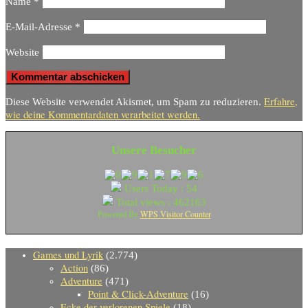
Name
*
E-Mail-Adresse
*
Website
Erfahre,
Diese Website verwendet Akismet, um Spam zu reduzieren.
wie deine Kommentardaten verarbeitet werden.
Unsere Besucher
Users Today : 54
Total views : 462163
WPS Visitor Counter
Powered By
Games und Lyrik
(2.774)
Action
(86)
Adventure
(471)
Point & Click-Adventure
(16)
Ecke der verlorenen Spiele
(18)