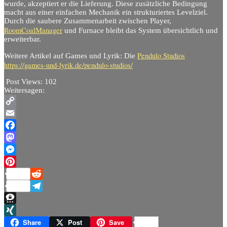
wurde, akzeptiert er die Lieferung. Diese zusätzliche Bedingung
macht aus einer einfachen Mechanik ein strukturiertes Levelziel.
Durch die saubere Zusammenarbeit zwischen Player,
RoomCoalManager
und Furnace bleibt das System übersichtlich und
erweiterbar.
Pendulo Studios
Weitere Artikel auf Games und Lyrik: Die
https://games-und-lyrik.de/pendulo-studios/
Post Views:
102
Weitersagen:
Copy
Link
Email
Facebook
Mastodon
Messenger
Pinterest
Reddit
Telegram
Threema
XING
Share
Post
Save