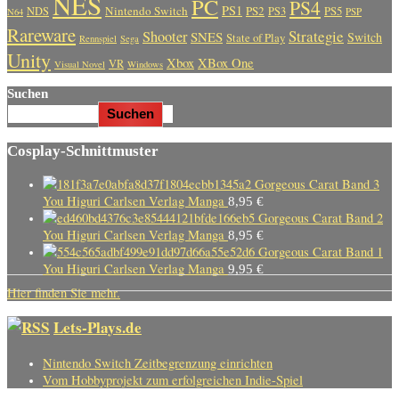
NES
PC
PS4
PS1
Nintendo Switch
PS2
PS5
NDS
PS3
PSP
N64
Rareware
Strategie
Shooter
SNES
Switch
State of Play
Rennspiel
Sega
Unity
Xbox
XBox One
VR
Visual Novel
Windows
Suchen
Suchen
Cosplay-Schnittmuster
Gorgeous Carat Band 3
You Higuri Carlsen Verlag Manga
8,95
€
Gorgeous Carat Band 2
You Higuri Carlsen Verlag Manga
8,95
€
Gorgeous Carat Band 1
You Higuri Carlsen Verlag Manga
9,95
€
Hier finden Sie mehr.
Lets-Plays.de
Nintendo Switch Zeitbegrenzung einrichten
Vom Hobbyprojekt zum erfolgreichen Indie-Spiel