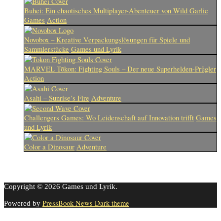
Buhei: Ein chaotisches Multiplayer-Abenteuer von Wild Garlic
Games
Action
Novobox – Kreative Verpackungslösungen für Spiele und
Sammlerstücke
Games und Lyrik
MARVEL Tōkon: Fighting Souls – Der neue Superhelden-Prügler
Action
Asahi – Sunrise’s Fire
Adventure
Challengers Games: Wo Leidenschaft auf Innovation trifft
Games
und Lyrik
Color a Dinosaur
Adventure
Copyright © 2026 Games und Lyrik.
PressBook News Dark theme
Powered by