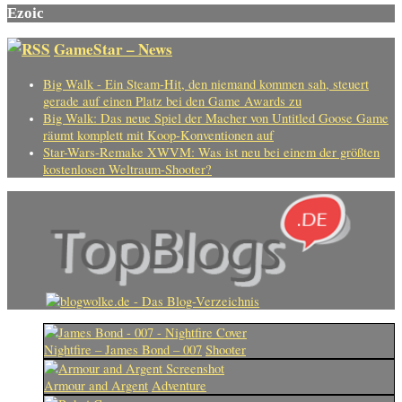
Ezoic
GameStar – News
Big Walk - Ein Steam-Hit, den niemand kommen sah, steuert
gerade auf einen Platz bei den Game Awards zu
Big Walk: Das neue Spiel der Macher von Untitled Goose Game
räumt komplett mit Koop-Konventionen auf
Star-Wars-Remake XWVM: Was ist neu bei einem der größten
kostenlosen Weltraum-Shooter?
Nightfire – James Bond – 007
Shooter
Armour and Argent
Adventure