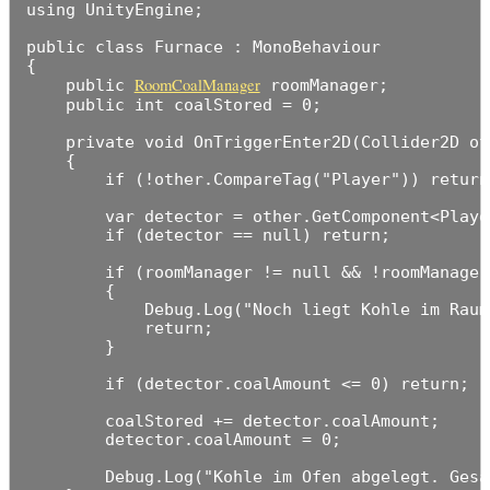
using UnityEngine;

public class Furnace : MonoBehaviour

{

RoomCoalManager
    public 
 roomManager;

    public int coalStored = 0;

    private void OnTriggerEnter2D(Collider2D oth
    {

        if (!other.CompareTag("Player")) return;
        var detector = other.GetComponent<Playe
        if (detector == null) return;

        if (roomManager != null && !roomManager
        {

            Debug.Log("Noch liegt Kohle im Raum
            return;

        }

        if (detector.coalAmount <= 0) return;

        coalStored += detector.coalAmount;

        detector.coalAmount = 0;

        Debug.Log("Kohle im Ofen abgelegt. Gesa