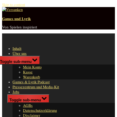
Skip to content
Games und Lyrik
Von Spielen inspiriert
Inhalt
Über uns
Shop
Toggle sub-menu
n
Mein Konto
er
Kasse
Warenkorb
Games & Lyrik Podcast
Pressezentrum und Media-Kit
Jobs
Impressum
Toggle sub-menu
AGBs
Datenschutzerklärung
Disclaimer