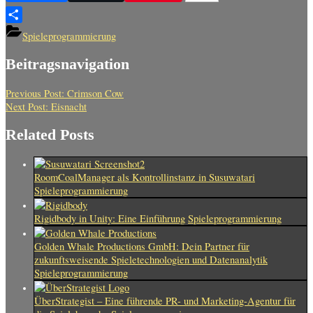
Teilen
Spieleprogrammierung
Beitragsnavigation
Previous Post:
Crimson Cow
Next Post:
Eisnacht
Related Posts
RoomCoalManager als Kontrollinstanz in Susuwatari
Spieleprogrammierung
Rigidbody in Unity: Eine Einführung
Spieleprogrammierung
Golden Whale Productions GmbH: Dein Partner für
zukunftsweisende Spieletechnologien und Datenanalytik
Spieleprogrammierung
ÜberStrategist – Eine führende PR- und Marketing-Agentur für