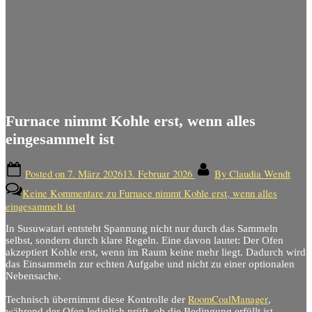
Furnace nimmt Kohle erst, wenn alles
eingesammelt ist
Posted on
7. März 2026
13. Februar 2026
By
Claudia Wendt
Keine Kommentare
zu Furnace nimmt Kohle erst, wenn alles
eingesammelt ist
In Susuwatari entsteht Spannung nicht nur durch das Sammeln
selbst, sondern durch klare Regeln. Eine davon lautet: Der Ofen
akzeptiert Kohle erst, wenn im Raum keine mehr liegt. Dadurch wird
das Einsammeln zur echten Aufgabe und nicht zu einer optionalen
Nebensache.
RoomCoalManager
Technisch übernimmt diese Kontrolle der
,
während der Ofen lediglich prüft, ob die Bedingung erfüllt ist.