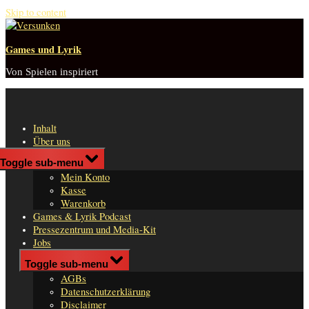
Skip to content
Games und Lyrik
Von Spielen inspiriert
Inhalt
Über uns
Shop
Toggle sub-menu
n
Mein Konto
er
Kasse
Warenkorb
Games & Lyrik Podcast
Pressezentrum und Media-Kit
Jobs
Impressum
Toggle sub-menu
AGBs
Datenschutzerklärung
Disclaimer