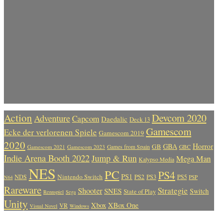
Action
Devcom 2020
Adventure
Capcom
Daedalic
Deck 13
Gamescom
Ecke der verlorenen Spiele
Gamescom 2019
2020
Horror
GBA
GB
Gamescom 2021
Gamescom 2023
Games from Spain
GBC
Indie Arena Booth 2022
Jump & Run
Mega Man
Kalypso Media
NES
PC
PS4
PS1
Nintendo Switch
PS2
PS5
NDS
PS3
PSP
N64
Rareware
Strategie
Shooter
SNES
Switch
State of Play
Rennspiel
Sega
Unity
Xbox
XBox One
VR
Visual Novel
Windows