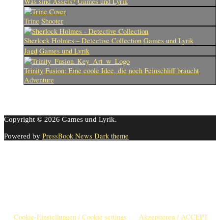
Was sind Assets?
Games und Lyrik
Trine
Shooter
Sherlock Holmes – Detective Collection
Games und Lyrik
Jagd
Games und Lyrik
Trinity Fusion: Eine coole Idee, die noch Feinschliff braucht
Adventure
Copyright © 2026 Games und Lyrik.
PressBook News Dark theme
Powered by
Cookie-Einstellungen
Diese Webseite benutzt Cookies um die Nutzererfahrung zu
verbessern. Diese Cookies können Sie hier ausschalten.
This website uses cookies to improve your experience. We'll assume
you're ok with this, but you can opt-out if you wish.
Cookie-Einstellungen / Cookie settings
Akzeptieren / ACCEPT