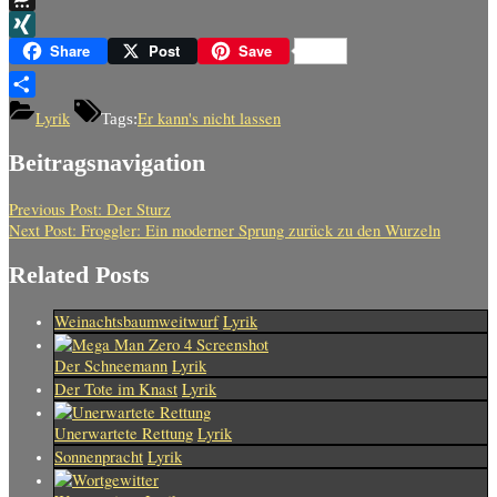
Threema
XING
Share
Post
Save
Teilen
Lyrik
Er kann's nicht lassen
Tags:
Beitragsnavigation
Previous Post:
Der Sturz
Next Post:
Froggler: Ein moderner Sprung zurück zu den Wurzeln
Related Posts
Weinachtsbaumweitwurf
Lyrik
Der Schneemann
Lyrik
Der Tote im Knast
Lyrik
Unerwartete Rettung
Lyrik
Sonnenpracht
Lyrik