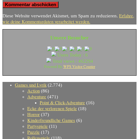
Erfahre,
Diese Website verwendet Akismet, um Spam zu reduzieren.
wie deine Kommentardaten verarbeitet werden.
Unsere Besucher
Users Today : 6
Total views : 462294
WPS Visitor Counter
Powered By
Games und Lyrik
(2.774)
Action
(86)
Adventure
(471)
Point & Click-Adventure
(16)
Ecke der verlorenen Spiele
(18)
Horror
(37)
Kinderfreundliche Games
(6)
Partyspiele
(11)
Puzzle
(17)
Rollenspiele
(118)