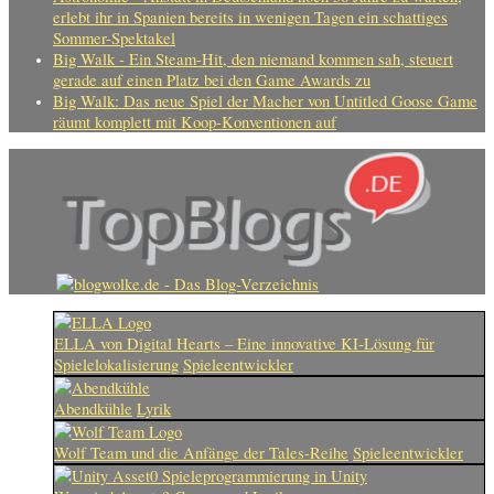
erlebt ihr in Spanien bereits in wenigen Tagen ein schattiges
Sommer-Spektakel
Big Walk - Ein Steam-Hit, den niemand kommen sah, steuert
gerade auf einen Platz bei den Game Awards zu
Big Walk: Das neue Spiel der Macher von Untitled Goose Game
räumt komplett mit Koop-Konventionen auf
ELLA von Digital Hearts – Eine innovative KI-Lösung für
Spielelokalisierung
Spieleentwickler
Abendkühle
Lyrik
Wolf Team und die Anfänge der Tales-Reihe
Spieleentwickler