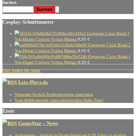
Suchen
Suchen
Cosplay-Schnittmuster
Gorgeous Carat Band 3
You Higuri Carlsen Verlag Manga
8,95
€
Gorgeous Carat Band 2
You Higuri Carlsen Verlag Manga
8,95
€
Gorgeous Carat Band 1
You Higuri Carlsen Verlag Manga
9,95
€
Hier finden Sie mehr.
Lets-Plays.de
Nintendo Switch Zeitbegrenzung einrichten
Vom Hobbyprojekt zum erfolgreichen Indie-Spiel
Ezoic
GameStar – News
Astronomie - Anstatt in Deutschland noch 56 Jahre zu warten,