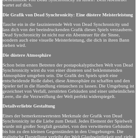
wartet auf dich.
Die Grafik von Dead Synchronicity: Eine düstere Meisterleistung
Tauche ein in die faszinierende Welt von Dead Synchronicity und
lass dich von der beeindruckenden Grafik dieses Spiels verzaubern.
Dead Synchronicity ist nicht nur ein Abenteuer für die Sinne,
sondern auch eine visuelle Meisterleistung, die dich in ihren Bann
ziehen wird.
Die düstere Atmosphäre
Schon beim ersten Betreten der postapokalyptischen Welt von Dead
Synchronicity wirst du von einer düsteren und beklemmenden
Atmosphäre umgeben sein. Die Grafik des Spiels spielt eine
entscheidende Rolle dabei, diese Atmosphäre zu schaffen und den
Spieler tief in die Handlung eintauchen zu lassen. Die Umgebung ist
gezeichnet von Verfall, zerstörten Gebäuden und einer unheimlichen
Leere, die die Verzweiflung der Welt perfekt widerspiegelt.
Detailverliebte Gestaltung
Eines der bemerkenswertesten Merkmale der Grafik von Dead
Synchronicity ist die Liebe zum Detail. Jedes Element der Spielwelt
wurde mit großer Sorgfalt gestaltet, von den verwitterten Gebäuden
bis hin zu den kleinen Gegenständen in den Umgebungen. Die
realistische Darstellung verleiht der Welt Glaubwürdigkeit und zieht