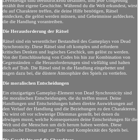
Leveldesign sind beeindruckend detailliert, und jede Umgebung
erzählt ihre eigene Geschichte. Während du die Welt erkundest, wirst
du auf Charaktere treffen, die deine Hilfe benötigen, Rätsel
entdecken, die gelöst werden müssen, und Geheimnisse aufdecken,
die die Handlung vorantreiben.
Die Herausforderung der Rätsel
Rätsel sind ein wesentlicher Bestandteil des Gameplays von Dead
Synchronicity. Diese Rätsel sind oft komplex und erfordern
kritisches Denken und logisches Geschick, um gelöst zu werden.
Von der Entschlüsselung von Codes bis hin zur Kombination von
Gegenständen – die Herausforderungen sind vielfältig und halten
dich auf Trab. Die Rätsel sind in die Handlung eingebettet und
tragen dazu bei, die düstere Atmosphäre des Spiels zu vertiefen.
Die moralischen Entscheidungen
Ein einzigartiges Gameplay-Element von Dead Synchronicity sind
die moralischen Entscheidungen, die du treffen musst. Deine
Handlungen und Entscheidungen haben direkte Auswirkungen auf
den Verlauf der Handlung und die Beziehungen zu den Charakteren.
Du wirst oft vor schwierige Dilemmas gestellt, bei denen du
abwägen musst, welche Konsequenzen deine Entscheidungen für die
Welt und die Menschen um dich herum haben werden. Diese
moralische Ebene trägt zur Tiefe und Komplexität des Spiels bei.
Die Geschichte und die Charaktere