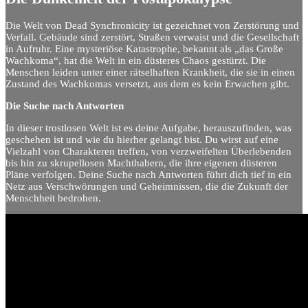
Die Welt von Dead Synchronicity ist gezeichnet von Zerstörung und
Verfall. Gebäude sind zerstört, Straßen verwaist und die Gesellschaft
in Aufruhr. Eine mysteriöse Katastrophe, bekannt als „das Große
Wachkoma“, hat die Welt in ein düsteres Chaos gestürzt. Die
Menschen leiden unter einer rätselhaften Krankheit, die sie in einen
Zustand des Wachkomas versetzt, aus dem es kein Erwachen gibt.
Die Suche nach Antworten
In dieser trostlosen Welt ist es deine Aufgabe, herauszufinden, was
geschehen ist und wie du hierher gelangt bist. Du wirst auf eine
Vielzahl von Charakteren treffen, von verzweifelten Überlebenden
bis hin zu skrupellosen Machthabern, die ihre eigenen düsteren
Pläne verfolgen. Deine Suche nach Antworten führt dich tief in ein
Netz aus Verschwörungen und Geheimnissen, die die Zukunft der
Menschheit bedrohen.