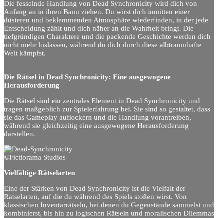
Die fesselnde Handlung von Dead Synchronicity wird dich von
Anfang an in ihren Bann ziehen. Du wirst dich inmitten einer
düsteren und beklemmenden Atmosphäre wiederfinden, in der jede
Entscheidung zählt und dich näher an die Wahrheit bringt. Die
tiefgründigen Charaktere und die packende Geschichte werden dich
nicht mehr loslassen, während du dich durch diese albtraumhafte
Welt kämpfst.
Die Rätsel in Dead Synchronicity: Eine ausgewogene
Herausforderung
Die Rätsel sind ein zentrales Element in Dead Synchronicity und
tragen maßgeblich zur Spielerfahrung bei. Sie sind so gestaltet, dass
sie das Gameplay auflockern und die Handlung vorantreiben,
während sie gleichzeitig eine ausgewogene Herausforderung
darstellen.
©Fictiorama Studios
Vielfältige Rätselarten
Eine der Stärken von Dead Synchronicity ist die Vielfalt der
Rätselarten, auf die du während des Spiels stoßen wirst. Von
klassischen Inventarrätseln, bei denen du Gegenstände sammelst und
kombinierst, bis hin zu logischen Rätseln und moralischen Dilemmas