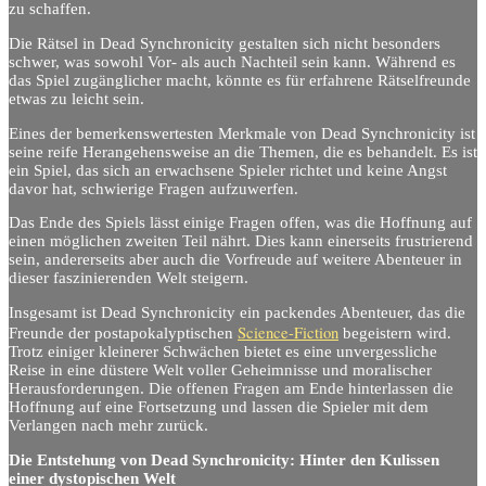
zu schaffen.
Die Rätsel in Dead Synchronicity gestalten sich nicht besonders
schwer, was sowohl Vor- als auch Nachteil sein kann. Während es
das Spiel zugänglicher macht, könnte es für erfahrene Rätselfreunde
etwas zu leicht sein.
Eines der bemerkenswertesten Merkmale von Dead Synchronicity ist
seine reife Herangehensweise an die Themen, die es behandelt. Es ist
ein Spiel, das sich an erwachsene Spieler richtet und keine Angst
davor hat, schwierige Fragen aufzuwerfen.
Das Ende des Spiels lässt einige Fragen offen, was die Hoffnung auf
einen möglichen zweiten Teil nährt. Dies kann einerseits frustrierend
sein, andererseits aber auch die Vorfreude auf weitere Abenteuer in
dieser faszinierenden Welt steigern.
Insgesamt ist Dead Synchronicity ein packendes Abenteuer, das die
Science-Fiction
Freunde der postapokalyptischen
begeistern wird.
Trotz einiger kleinerer Schwächen bietet es eine unvergessliche
Reise in eine düstere Welt voller Geheimnisse und moralischer
Herausforderungen. Die offenen Fragen am Ende hinterlassen die
Hoffnung auf eine Fortsetzung und lassen die Spieler mit dem
Verlangen nach mehr zurück.
Die Entstehung von Dead Synchronicity: Hinter den Kulissen
einer dystopischen Welt