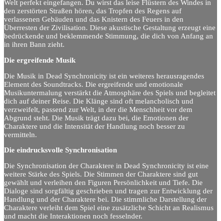
Welt perfekt eingefangen. Du wirst das leise Flüstern des Windes in
den zerstörten Straßen hören, das Tropfen des Regens auf
verlassenen Gebäuden und das Knistern des Feuers in den
Überresten der Zivilisation. Diese akustische Gestaltung erzeugt eine
bedrückende und beklemmende Stimmung, die dich von Anfang an
in ihren Bann zieht.
Die ergreifende Musik
Die Musik in Dead Synchronicity ist ein weiteres herausragendes
Element des Soundtracks. Die ergreifende und emotionale
Musikuntermalung verstärkt die Atmosphäre des Spiels und begleitet
dich auf deiner Reise. Die Klänge sind oft melancholisch und
verzweifelt, passend zur Welt, in der die Menschheit vor dem
Abgrund steht. Die Musik trägt dazu bei, die Emotionen der
Charaktere und die Intensität der Handlung noch besser zu
vermitteln.
Die eindrucksvolle Synchronisation
Die Synchronisation der Charaktere in Dead Synchronicity ist eine
weitere Stärke des Spiels. Die Stimmen der Charaktere sind gut
gewählt und verleihen den Figuren Persönlichkeit und Tiefe. Die
Dialoge sind sorgfältig geschrieben und tragen zur Entwicklung der
Handlung und der Charaktere bei. Die stimmliche Darstellung der
Charaktere verleiht dem Spiel eine zusätzliche Schicht an Realismus
und macht die Interaktionen noch fesselnder.