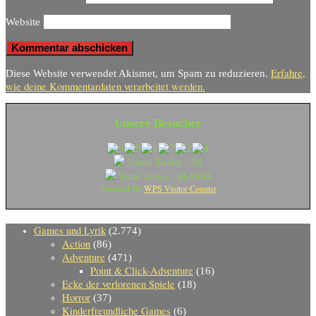
Website
Erfahre,
Diese Website verwendet Akismet, um Spam zu reduzieren.
wie deine Kommentardaten verarbeitet werden.
Unsere Besucher
Users Today : 36
Total views : 461604
WPS Visitor Counter
Powered By
Games und Lyrik
(2.774)
Action
(86)
Adventure
(471)
Point & Click-Adventure
(16)
Ecke der verlorenen Spiele
(18)
Horror
(37)
Kinderfreundliche Games
(6)