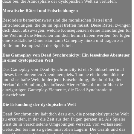
dazu bei, die Atmosphäre der dystopischen Welt zu vertiefen.
Moralische Rätsel und Entscheidungen
Besonders bemerkenswert sind die moralischen Rätsel und
Entscheidungen, die du im Spiel treffen musst. Diese Rätsel zwingen
dich dazu, abzuwägen, welche Konsequenzen deine Handlungen für
die Welt und die Menschen um dich herum haben werden. Sie fügen
eine zusätzliche Dimension zum Gameplay hinzu und tragen zur
Reife und Komplexität des Spiels bei.
Das Gameplay von Dead Synchronicity: Ein fesselndes Abenteuer
in einer dystopischen Welt
Das Gameplay von Dead Synchronicity ist ein Schlüsselmerkmal
dieses faszinierenden Abenteuerspiels. Tauche ein in eine düstere
und rätselhafte Welt, in der jede Entscheidung, die du triffst, den
Verlauf der Handlung beeinflusst. Hier erfährst du mehr über die
einzigartigen Gameplay-Elemente, die Dead Synchronicity
auszeichnen.
Die Erkundung der dystopischen Welt
Dead Synchronicity lädt dich dazu ein, die postapokalyptische Welt
zu erkunden, in der die Zeit aus den Fugen geraten ist. Als Spieler
wirst du in verschiedene Umgebungen versetzt, von verlassenen
Gebäuden bis hin zu geheimnisvollen Lagern. Die Grafik und das