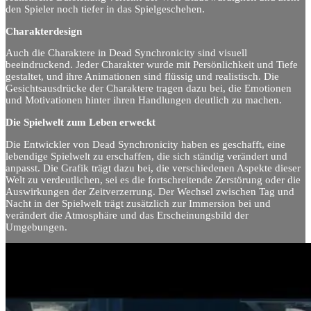
den Spieler noch tiefer in das Spielgeschehen.
Charakterdesign
Auch die Charaktere in Dead Synchronicity sind visuell
beeindruckend. Jeder Charakter wurde mit Persönlichkeit und Tiefe
gestaltet, und ihre Animationen sind flüssig und realistisch. Die
Gesichtsausdrücke der Charaktere tragen dazu bei, die Emotionen
und Motivationen hinter ihren Handlungen deutlich zu machen.
Die Spielwelt zum Leben erweckt
Die Entwickler von Dead Synchronicity haben es geschafft, eine
lebendige Spielwelt zu erschaffen, die sich ständig verändert und
anpasst. Die Grafik trägt dazu bei, die verschiedenen Aspekte dieser
Welt zu verdeutlichen, sei es die fortschreitende Zerstörung oder die
Auswirkungen der Zeitverzerrung. Der Wechsel zwischen Tag und
Nacht in der Spielwelt trägt zusätzlich zur Immersion bei und
verändert die Atmosphäre und das Erscheinungsbild der
Umgebungen.