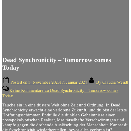
Dead Synchronicity – Tomorrow comes
Today
Posted on
3. November 2023
17. Januar 2024
By
Claudia Wendt
Keine Kommentare
zu Dead Synchronicity – Tomorrow comes
Today
Tauche ein in eine düstere Welt ohne Zeit und Ordnung. In Dead
Synchronicity erwacht eine verlorene Zukunft, und du bist der letzte
Hoffnungsschimmer. Enthülle die dunklen Geheimnisse einer
postapokalyptischen Realität, löse rätselhafte Verschwörungen und
kämpfe gegen die drohende Auslöschung der Menschheit. Kannst du
die Synchronizität wiederherstellen, bevor alles verloren ist?