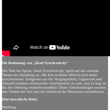
Die Bedeutung von „Dead Synchronicity“
Der Titel des Spiels, Dead Synchronicity, spielt auf das zentrale
Thema der Handlung an. Die Zeit in dieser Welt ist nicht mehr
synchronisiert. Ereignisse aus der Vergangenheit, Gegenwart und
Zukunft scheinen miteinander verschmolzen zu sein, und es liegt an
dir, die Ordnung wiederherzustellen. Deine Entscheidungen werden
den Verlauf der Zeit und das Schicksal der Menschen beeinflussen.
Eine moralische Reise
Werbung