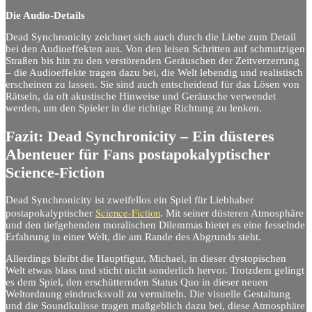
Die Audio-Details
Dead Synchronicity zeichnet sich auch durch die Liebe zum Detail
bei den Audioeffekten aus. Von den leisen Schritten auf schmutzigen
Straßen bis hin zu den verstörenden Geräuschen der Zeitverzerrung
– die Audioeffekte tragen dazu bei, die Welt lebendig und realistisch
erscheinen zu lassen. Sie sind auch entscheidend für das Lösen von
Rätseln, da oft akustische Hinweise und Geräusche verwendet
werden, um den Spieler in die richtige Richtung zu lenken.
Fazit: Dead Synchronicity – Ein düsteres
Abenteuer für Fans postapokalyptischer
Science-Fiction
Dead Synchronicity ist zweifellos ein Spiel für Liebhaber
Science-Fiction
postapokalyptischer
. Mit seiner düsteren Atmosphäre
und den tiefgehenden moralischen Dilemmas bietet es eine fesselnde
Erfahrung in einer Welt, die am Rande des Abgrunds steht.
Allerdings bleibt die Hauptfigur, Michael, in dieser dystopischen
Welt etwas blass und sticht nicht sonderlich hervor. Trotzdem gelingt
es dem Spiel, den erschütternden Status Quo in dieser neuen
Weltordnung eindrucksvoll zu vermitteln. Die visuelle Gestaltung
und die Soundkulisse tragen maßgeblich dazu bei, diese Atmosphäre