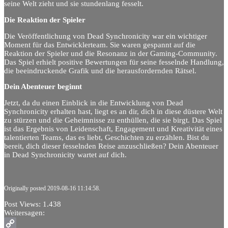
seine Welt zieht und sie stundenlang fesselt.
Die Reaktion der Spieler
Die Veröffentlichung von Dead Synchronicity war ein wichtiger
Moment für das Entwicklerteam. Sie waren gespannt auf die
Reaktion der Spieler und die Resonanz in der Gaming-Community.
Das Spiel erhielt positive Bewertungen für seine fesselnde Handlung,
die beeindruckende Grafik und die herausfordernden Rätsel.
Dein Abenteuer beginnt
Jetzt, da du einen Einblick in die Entwicklung von Dead
Synchronicity erhalten hast, liegt es an dir, dich in diese düstere Welt
zu stürzen und die Geheimnisse zu enthüllen, die sie birgt. Das Spiel
ist das Ergebnis von Leidenschaft, Engagement und Kreativität eines
talentierten Teams, das es liebt, Geschichten zu erzählen. Bist du
bereit, dich dieser fesselnden Reise anzuschließen? Dein Abenteuer
in Dead Synchronicity wartet auf dich.
Originally posted 2019-08-16 11:14:58.
Post Views:
1.438
Weitersagen: