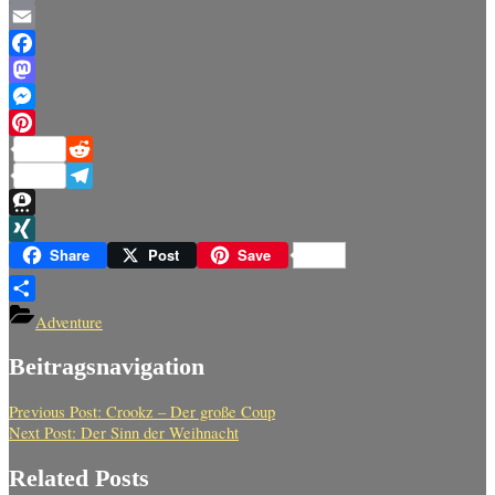
Copy
Link
Email
Facebook
Mastodon
Messenger
Pinterest
Reddit
Telegram
Threema
XING
Share
Post
Save
Teilen
Adventure
Beitragsnavigation
Previous Post:
Crookz – Der große Coup
Next Post:
Der Sinn der Weihnacht
Related Posts