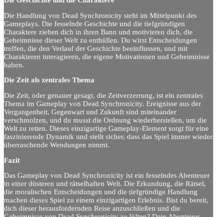
Die Handlung von Dead Synchronicity steht im Mittelpunkt des
Gameplays. Die fesselnde Geschichte und die tiefgründigen
Charaktere ziehen dich in ihren Bann und motivieren dich, die
Geheimnisse dieser Welt zu enthüllen. Du wirst Entscheidungen
treffen, die den Verlauf der Geschichte beeinflussen, und mit
Charakteren interagieren, die eigene Motivationen und Geheimnisse
haben.
Die Zeit als zentrales Thema
Die Zeit, oder genauer gesagt, die Zeitverzerrung, ist ein zentrales
Thema im Gameplay von Dead Synchronicity. Ereignisse aus der
Vergangenheit, Gegenwart und Zukunft sind miteinander
verschmolzen, und du musst die Ordnung wiederherstellen, um die
Welt zu retten. Dieses einzigartige Gameplay-Element sorgt für eine
faszinierende Dynamik und stellt sicher, dass das Spiel immer wieder
überraschende Wendungen nimmt.
Fazit
Das Gameplay von Dead Synchronicity ist ein fesselndes Abenteuer
in einer düsteren und rätselhaften Welt. Die Erkundung, die Rätsel,
die moralischen Entscheidungen und die tiefgründige Handlung
machen dieses Spiel zu einem einzigartigen Erlebnis. Bist du bereit,
dich dieser herausfordernden Reise anzuschließen und die
Geheimnisse von Dead Synchronicity zu lüften? Dein Abenteuer