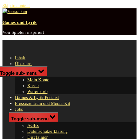
Skip to content
Games und Lyrik
Von Spielen inspiriert
Inhalt
Über uns
Shop
Toggle sub-menu
n
Mein Konto
er
Kasse
Warenkorb
Games & Lyrik Podcast
Pressezentrum und Media-Kit
Jobs
Impressum
Toggle sub-menu
AGBs
Datenschutzerklärung
Disclaimer