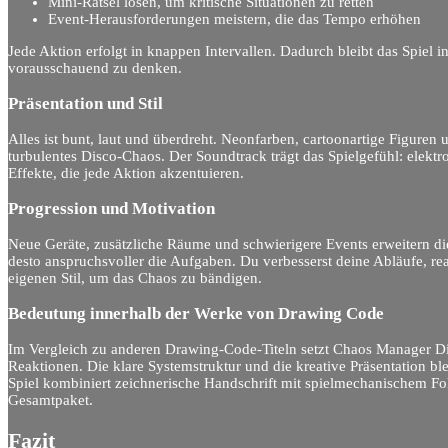
Mini-Rätsel lösen, um kritische Situationen zu retten
Event-Herausforderungen meistern, die das Tempo erhöhen
Jede Aktion erfolgt in knappen Intervallen. Dadurch bleibt das Spiel in
vorausschauend zu denken.
Präsentation und Stil
Alles ist bunt, laut und überdreht. Neonfarben, cartoonartige Figuren
turbulentes Disco-Chaos. Der Soundtrack trägt das Spielgefühl: elekt
Effekte, die jede Aktion akzentuieren.
Progression und Motivation
Neue Geräte, zusätzliche Räume und schwierigere Events erweitern die
desto anspruchsvoller die Aufgaben. Du verbesserst deine Abläufe, rea
eigenen Stil, um das Chaos zu bändigen.
Bedeutung innerhalb der Werke von Drawing Code
Im Vergleich zu anderen Drawing-Code-Titeln setzt Chaos Manager D
Reaktionen. Die klare Systemstruktur und die kreative Präsentation bl
Spiel kombiniert zeichnerische Handschrift mit spielmechanischem Fok
Gesamtpaket.
Fazit