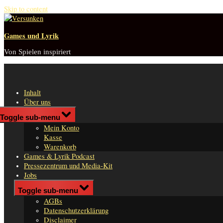
Skip to content
Games und Lyrik
Von Spielen inspiriert
Inhalt
Über uns
Shop
Toggle sub-menu
n
Mein Konto
er
Kasse
Warenkorb
Games & Lyrik Podcast
Pressezentrum und Media-Kit
Jobs
Impressum
Toggle sub-menu
AGBs
Datenschutzerklärung
Disclaimer