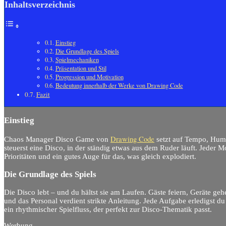
Inhaltsverzeichnis
Einstieg
Die Grundlage des Spiels
Spielmechaniken
Präsentation und Stil
Progression und Motivation
Bedeutung innerhalb der Werke von Drawing Code
Fazit
Einstieg
Drawing Code
Chaos Manager Disco Game von
setzt auf Tempo, Hum
steuerst eine Disco, in der ständig etwas aus dem Ruder läuft. Jeder 
Prioritäten und ein gutes Auge für das, was gleich explodiert.
Die Grundlage des Spiels
Die Disco lebt – und du hältst sie am Laufen. Gäste feiern, Geräte g
und das Personal verdient strikte Anleitung. Jede Aufgabe erledigst d
ein rhythmischer Spielfluss, der perfekt zur Disco-Thematik passt.
Werbung