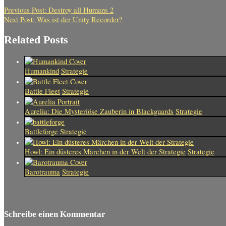
Previous Post:
Destroy all Humans 2
Next Post:
Was ist der Unity Recorder?
Related Posts
Humankind
Strategie
Battle Fleet
Strategie
Aurelia: Die Mysteriöse Zauberin in Blackguards
Strategie
Battleforge
Strategie
Howl: Ein düsteres Märchen in der Welt der Strategie
Strategie
Barotrauma
Strategie
Schreibe einen Kommentar