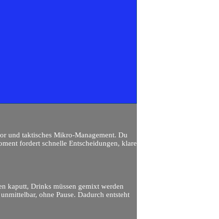
or und taktisches Mikro-Management. Du
Moment fordert schnelle Entscheidungen, klare
ehen kaputt, Drinks müssen gemixt werden
u unmittelbar, ohne Pause. Dadurch entsteht