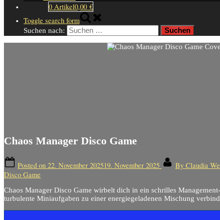
0 Artikel
0,00 €
Toggle search form
Suchen nach:
Chaos Manager Disco Game
Posted on
22. November 2025
19. November 2025
By
Claudia W
Disco Game
Chaos Manager Disco Game wirbelt dich in ein schrilles Management
turbulente Miniaufgaben zu einer energiegeladenen Mischung verbind