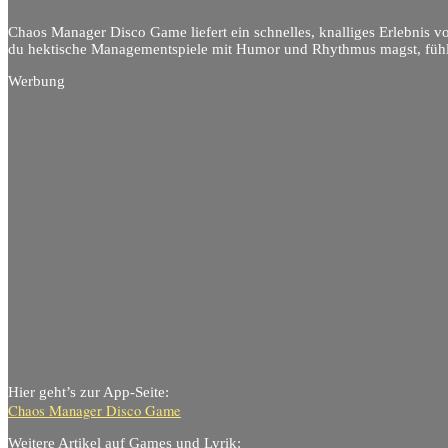
Chaos Manager Disco Game liefert ein schnelles, knalliges Erlebnis 
du hektische Managementspiele mit Humor und Rhythmus magst, fühlst
Werbung
Hier geht’s zur App-Seite:
Chaos Manager Disco Game
Weitere Artikel auf Games und Lyrik: