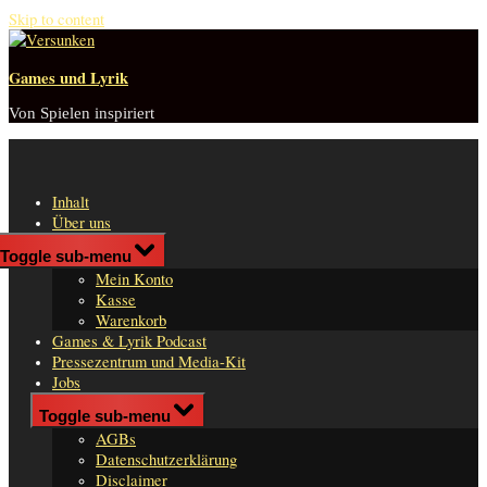
Skip to content
Games und Lyrik
Von Spielen inspiriert
Inhalt
Über uns
Shop
Toggle sub-menu
n
Mein Konto
er
Kasse
Warenkorb
Games & Lyrik Podcast
Pressezentrum und Media-Kit
Jobs
Impressum
Toggle sub-menu
AGBs
Datenschutzerklärung
Disclaimer