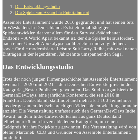
Das Entwicklungsstudio
Die Spiele von Assemble Entertainment
Assemble Entertainment wurde 2016 gegründet und hat seinen Sitz
in Wiesbaden, in Deutschland. Es ist ein unabhängiger
Spieleentwickler, der vor allem für den Survival-Städtebauer
Endzone – A World Apart bekannt ist, der die Spieler herausfordert,
nach einer Umwelt-Apokalypse zu überleben und zu gedeihen,
sowie für die modernisierte Leisure Suit Larry-Reihe
, mit zwei neuen
Einträgen in der legendären, Jahrzehnte umspannenden Saga.
Das Entwicklungsstudio
Trotz der noch jungen Firmengeschichte hat Assemble Entertainment
zweimal – 2020 und 2021 – den Deutschen Entwicklerpreis in der
Kategorie „Bester Publisher“ gewonnen.
Das Studio organisiert die
GermanDevDays, eine jährliche Konferenz, die seit 2016 in
Frankfurt, Deutschland, stattfindet und mehr als 1.100 Teilnehmer
aus der gesamten deutschsprachigen Videospielentwicklungsbranche
anzieht. Die Veranstaltung umfasst auch den GermanDevDays Indie
Award, an dem Indie-Entwicklerteams aus ganz Deutschland
teilnehmen können
in verschiedenen Kategorien, um einen
Geldpreis für ihre Projekte zu gewinnen. Die Veranstaltung wird von
Stefan Marcinek, CEO und Gründer von Assemble Entertainment,
moderiert.