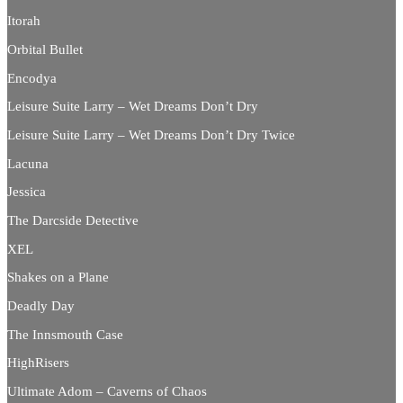
Itorah
Orbital Bullet
Encodya
Leisure Suite Larry – Wet Dreams Don’t Dry
Leisure Suite Larry – Wet Dreams Don’t Dry Twice
Lacuna
Jessica
The Darcside Detective
XEL
Shakes on a Plane
Deadly Day
The Innsmouth Case
HighRisers
Ultimate Adom – Caverns of Chaos