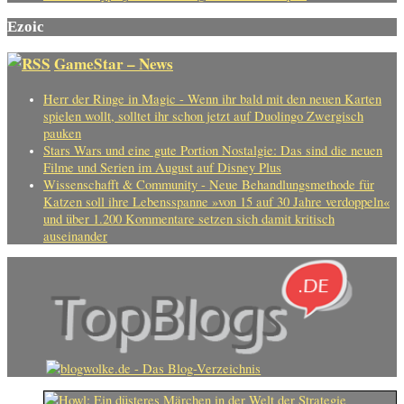
Ezoic
GameStar – News
Herr der Ringe in Magic - Wenn ihr bald mit den neuen Karten
spielen wollt, solltet ihr schon jetzt auf Duolingo Zwergisch
pauken
Stars Wars und eine gute Portion Nostalgie: Das sind die neuen
Filme und Serien im August auf Disney Plus
Wissenschafft & Community - Neue Behandlungsmethode für
Katzen soll ihre Lebensspanne »von 15 auf 30 Jahre verdoppeln«
und über 1.200 Kommentare setzen sich damit kritisch
auseinander