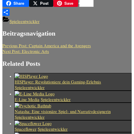
XING
Share
Post
Save
Teilen
Spieleentwickler
Beitragsnavigation
Previous Post:
Captain America and the Avengers
Next Post:
Electronic Arts
Related Posts
HISPlayer: Revolutioniere dein Gaming-Erlebnis
Spieleentwickler
E-Line Media
Spieleentwickler
Natasha: Eine visionäre Spiel- und Narrativdesignerin
Spieleentwickler
Spaceflower
Spieleentwickler