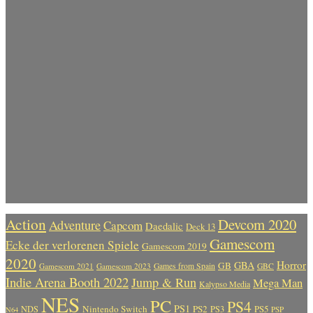
Action
Devcom 2020
Adventure
Capcom
Daedalic
Deck 13
Gamescom
Ecke der verlorenen Spiele
Gamescom 2019
2020
Horror
GBA
GB
Gamescom 2021
Gamescom 2023
Games from Spain
GBC
Indie Arena Booth 2022
Jump & Run
Mega Man
Kalypso Media
NES
PC
PS4
PS1
Nintendo Switch
PS2
PS5
NDS
PS3
PSP
N64