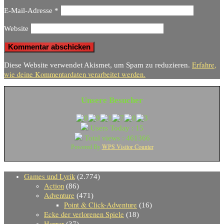
E-Mail-Adresse
*
Website
Erfahre,
Diese Website verwendet Akismet, um Spam zu reduzieren.
wie deine Kommentardaten verarbeitet werden.
Unsere Besucher
Users Today : 15
Total views : 461366
WPS Visitor Counter
Powered By
Games und Lyrik
(2.774)
Action
(86)
Adventure
(471)
Point & Click-Adventure
(16)
Ecke der verlorenen Spiele
(18)
Horror
(37)