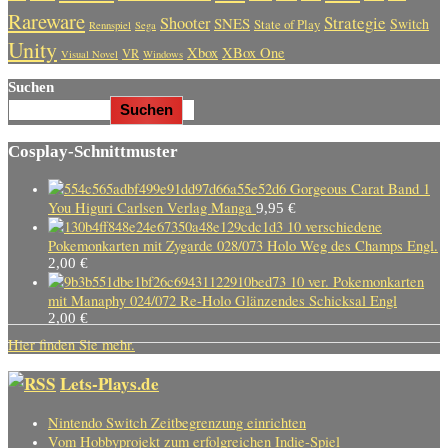
Rareware
Strategie
Shooter
SNES
Switch
State of Play
Rennspiel
Sega
Unity
Xbox
XBox One
VR
Visual Novel
Windows
Suchen
Suchen
Cosplay-Schnittmuster
Gorgeous Carat Band 1
You Higuri Carlsen Verlag Manga
9,95
€
10 verschiedene
Pokemonkarten mit Zygarde 028/073 Holo Weg des Champs Engl.
2,00
€
10 ver. Pokemonkarten
mit Manaphy 024/072 Re-Holo Glänzendes Schicksal Engl
2,00
€
Hier finden Sie mehr.
Lets-Plays.de
Nintendo Switch Zeitbegrenzung einrichten
Vom Hobbyprojekt zum erfolgreichen Indie-Spiel