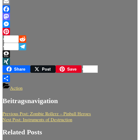
Copy
Link
Email
Facebook
Mastodon
Messenger
Pinterest
Reddit
Telegram
Threema
XING
Share
Post
Save
Teilen
Action
Beitragsnavigation
Previous Post:
Zombie Rollerz – Pinball Heroes
Next Post:
Instruments of Destruction
Related Posts