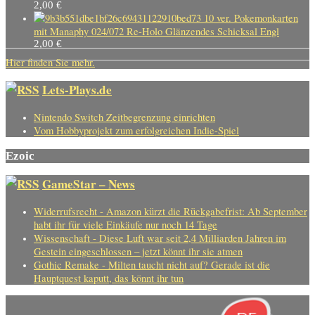
2,00
€
10 ver. Pokemonkarten
mit Manaphy 024/072 Re-Holo Glänzendes Schicksal Engl
2,00
€
Hier finden Sie mehr.
Lets-Plays.de
Nintendo Switch Zeitbegrenzung einrichten
Vom Hobbyprojekt zum erfolgreichen Indie-Spiel
Ezoic
GameStar – News
Widerrufsrecht - Amazon kürzt die Rückgabefrist: Ab September
habt ihr für viele Einkäufe nur noch 14 Tage
Wissenschaft - Diese Luft war seit 2,4 Milliarden Jahren im
Gestein eingeschlossen – jetzt könnt ihr sie atmen
Gothic Remake - Milten taucht nicht auf? Gerade ist die
Hauptquest kaputt, das könnt ihr tun