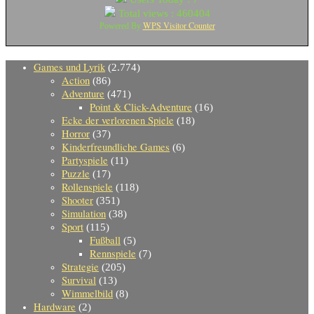
Total views : 460404
WPS Visitor Counter
Powered By
Games und Lyrik
(2.774)
Action
(86)
Adventure
(471)
Point & Click-Adventure
(16)
Ecke der verlorenen Spiele
(18)
Horror
(37)
Kinderfreundliche Games
(6)
Partyspiele
(11)
Puzzle
(17)
Rollenspiele
(118)
Shooter
(351)
Simulation
(38)
Sport
(115)
Fußball
(5)
Rennspiele
(7)
Strategie
(205)
Survival
(13)
Wimmelbild
(8)
Hardware
(2)