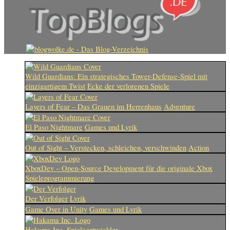
Wild Guardians: Ein strategisches Tower-Defense-Spiel mit
einzigartigem Twist
Ecke der verlorenen Spiele
Layers of Fear – Das Grauen im Herrenhaus
Adventure
El Paso Nightmare
Games und Lyrik
Out of Sight – Verstecken, schleichen, verschwinden
Action
XboxDev – Open-Source Development für die originale Xbox
Spieleprogrammierung
Der Verfolger
Lyrik
Game Over in Unity
Games und Lyrik
Hakama Inc.
Spieleentwickler