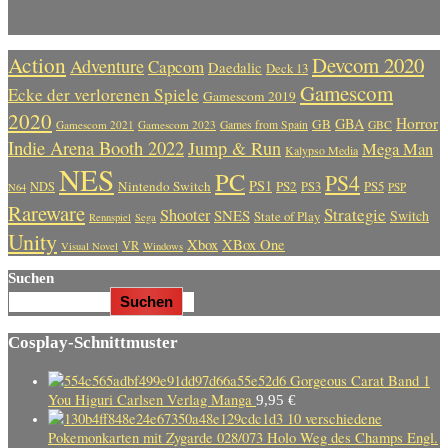
Action
Devcom 2020
Adventure
Capcom
Daedalic
Deck 13
Gamescom
Ecke der verlorenen Spiele
Gamescom 2019
2020
Horror
GBA
GB
Gamescom 2021
Gamescom 2023
Games from Spain
GBC
Indie Arena Booth 2022
Jump & Run
Mega Man
Kalypso Media
NES
PC
PS4
PS1
Nintendo Switch
PS2
PS5
NDS
PS3
PSP
N64
Rareware
Strategie
Shooter
SNES
Switch
State of Play
Rennspiel
Sega
Unity
Xbox
XBox One
VR
Visual Novel
Windows
Suchen
Suchen
Cosplay-Schnittmuster
Gorgeous Carat Band 1
You Higuri Carlsen Verlag Manga
9,95
€
10 verschiedene
Pokemonkarten mit Zygarde 028/073 Holo Weg des Champs Engl.