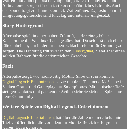
Waffen und atmosphärische Umgebungen. Die Lichteffekte und
Animationen sorgen für ein fast konsolenähnliches Erlebnis. Auch
der Sound trägt zur Immersion bei: Waffenfeuer, Explosionen und
Umgebungsgeräusche sind knackig und intensiv umgesetzt.
Story-Hintergrund
Afterpulse spielt in einer nahen Zukunft, in der eine globale
Katastrophe die Welt ins Chaos gestürzt hat. Du schließt dich einer
Eliteeinheit an, um in den urbanen Schlachtfeldern für Ordnung zu
Hintergrund
sorgen. Die Handlung tritt zwar in den
, bietet aber einen
soliden Rahmen für die actionreichen Gefechte.
Fazit
Afterpulse zeigt, wie hochwertig Mobile-Shooter sein können.
Digital Legends Entertainment
setzte mit dem Titel neue Maßstäbe in
Sachen Grafik und Gameplay auf Smartphones. Mit taktischer Tiefe,
stetigen Updates und packender Action sicherte sich das Spiel eine
treue Community.
Weitere Spiele von Digital Legends Entertainment
Digital Legends Entertainment
hat über die Jahre mehrere bekannte
Titel veröffentlicht, die vor allem im Mobile-Bereich erfolgreich
waren. Dazu gehören: