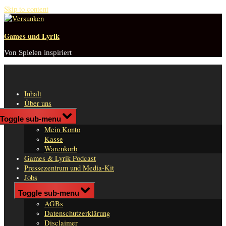
Skip to content
Games und Lyrik
Von Spielen inspiriert
Inhalt
Über uns
Shop
Toggle sub-menu
n
Mein Konto
er
Kasse
Warenkorb
Games & Lyrik Podcast
Pressezentrum und Media-Kit
Jobs
Impressum
Toggle sub-menu
AGBs
Datenschutzerklärung
Disclaimer