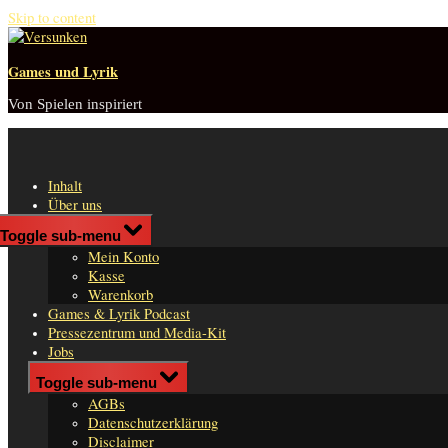
Skip to content
Games und Lyrik
Von Spielen inspiriert
Inhalt
Über uns
Shop
Toggle sub-menu
n
Mein Konto
er
Kasse
Warenkorb
Games & Lyrik Podcast
Pressezentrum und Media-Kit
Jobs
Impressum
Toggle sub-menu
AGBs
Datenschutzerklärung
Disclaimer