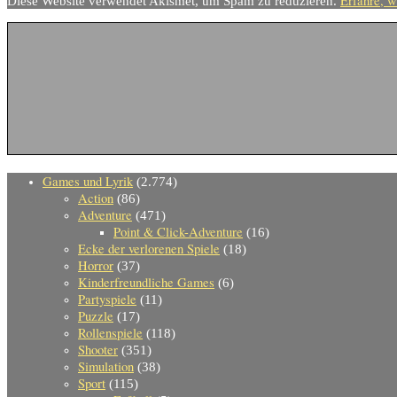
Erfahre, w
Diese Website verwendet Akismet, um Spam zu reduzieren.
Games und Lyrik
(2.774)
Action
(86)
Adventure
(471)
Point & Click-Adventure
(16)
Ecke der verlorenen Spiele
(18)
Horror
(37)
Kinderfreundliche Games
(6)
Partyspiele
(11)
Puzzle
(17)
Rollenspiele
(118)
Shooter
(351)
Simulation
(38)
Sport
(115)