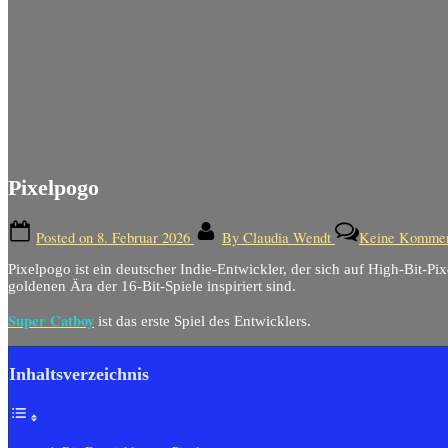
Pixelpogo
Posted on
8. Februar 2026
By
Claudia Wendt
Keine Kommen
Pixelpogo ist ein deutscher Indie-Entwickler, der sich auf High-Bit-Pixe
goldenen Ära der 16-Bit-Spiele inspiriert sind.
Super Catboy
ist das erste Spiel des Entwicklers.
Inhaltsverzeichnis