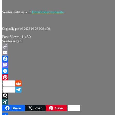
Entwicklerwebseite
Weiter geht es zur
Originally posted 2022-08-23 09:31:00.
Post Views:
1.430
Weitersagen:
Copy
Link
Email
Facebook
Mastodon
Messenger
Pinterest
Reddit
Telegram
Threema
XING
Share
Post
Save