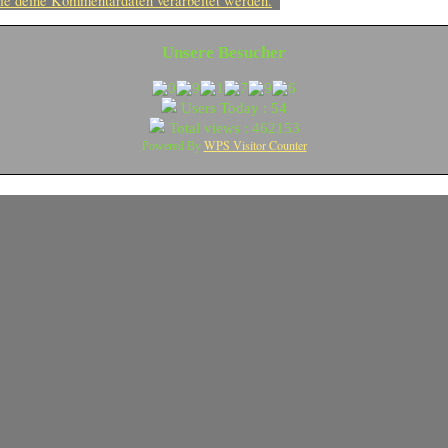
ie deine Kommentardaten verarbeitet werden.
Unsere Besucher
Users Today : 54
Total views : 462153
WPS Visitor Counter
Powered By