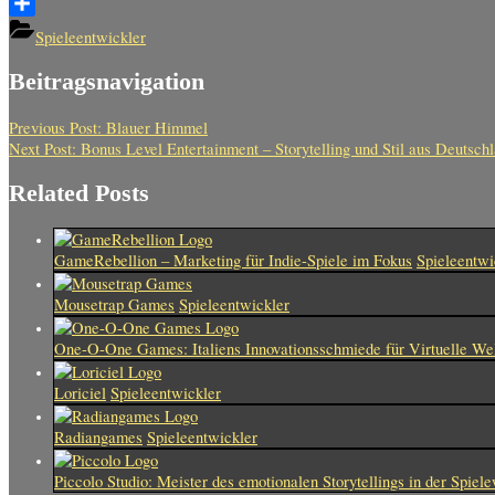
Teilen
Spieleentwickler
Beitragsnavigation
Previous Post:
Blauer Himmel
Next Post:
Bonus Level Entertainment – Storytelling und Stil aus Deutsch
Related Posts
GameRebellion – Marketing für Indie-Spiele im Fokus
Spieleentwi
Mousetrap Games
Spieleentwickler
One-O-One Games: Italiens Innovationsschmiede für Virtuelle We
Loriciel
Spieleentwickler
Radiangames
Spieleentwickler
Piccolo Studio: Meister des emotionalen Storytellings in der Spiele