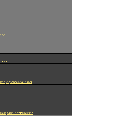
land
ckler
lten
Spieleentwickler
welt
Spieleentwickler