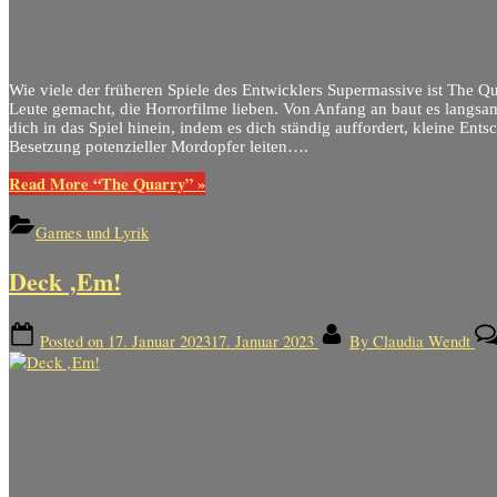
Wie viele der früheren Spiele des Entwicklers Supermassive ist The Q
Leute gemacht, die Horrorfilme lieben. Von Anfang an baut es langs
dich in das Spiel hinein, indem es dich ständig auffordert, kleine Ents
Besetzung potenzieller Mordopfer leiten….
Read More
“The Quarry”
»
Games und Lyrik
Deck ‚Em!
Posted on
17. Januar 2023
17. Januar 2023
By
Claudia Wendt