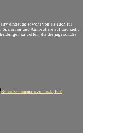
uarry eindeutig sowohl von als auch für
am Spannung und Atmosphäre auf und zieht
cheidungen zu treffen, die die jugendliche
Keine Kommentare
zu Deck ‚Em!