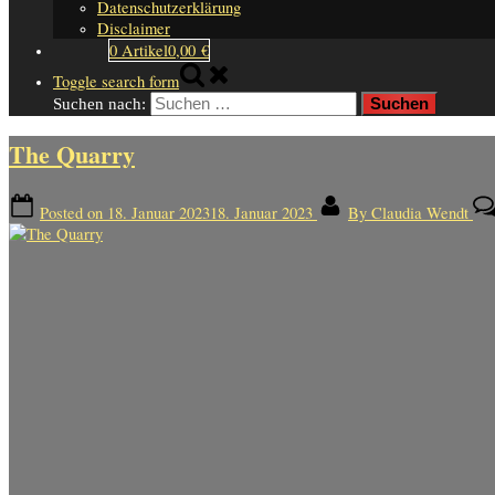
Datenschutzerklärung
Disclaimer
0 Artikel
0,00 €
Toggle search form
Suchen nach:
The Quarry
Posted on
18. Januar 2023
18. Januar 2023
By
Claudia Wendt