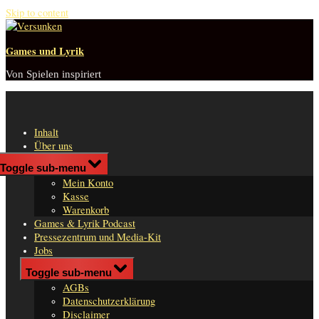
Skip to content
Games und Lyrik
Von Spielen inspiriert
Inhalt
Über uns
Shop
Toggle sub-menu
n
Mein Konto
er
Kasse
Warenkorb
Games & Lyrik Podcast
Pressezentrum und Media-Kit
Jobs
Impressum
Toggle sub-menu
AGBs
Datenschutzerklärung
Disclaimer