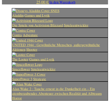
25,00
€
In den Warenkorb
Aladdin
Games und Lyrik
Die Spiele von Activision Blizzard
Spieleentwickler
Contra
Adventure
UNITED 1944 : Gewöhnliche Menschen, außergewöhnliche
Aktionen
Shooter
The Looter
Games und Lyrik
Spaceflower
Spieleentwickler
SuperPower 3
Strategie
Alan Wake 2 : Tauche erneut in die Dunkelheit ein – Ein
atemberaubendes Abenteuer zwischen Realität und Albtraum
Horror