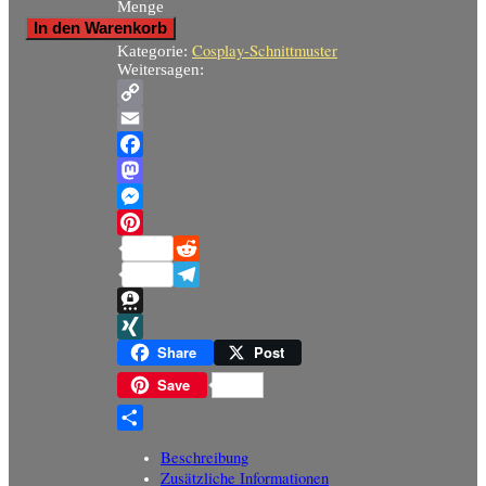
Menge
In den Warenkorb
Cosplay-Schnittmuster
Kategorie:
Weitersagen:
Copy
Link
Email
Facebook
Mastodon
Messenger
Pinterest
Reddit
Telegram
Threema
XING
Share
Post
Save
Teilen
Beschreibung
Zusätzliche Informationen