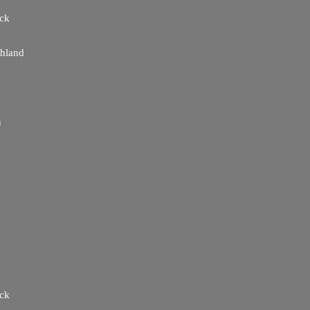
ick
hland
n
ick