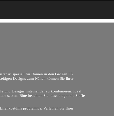
ster ist speziell für Damen in den Größen E5
lseitigen Designs zum Nähen können Sie Ihrer
ffe und Designs miteinander zu kombinieren. Ideal
ene setzen. Bitte beachten Sie, dass diagonale Stoffe
 Elfenkostüms problemlos. Verleihen Sie Ihrer