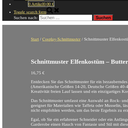
0 Artikel
0,00 €
Toggle search form
Suchen nach:
Start
Cosplay-Schnittmuster
/
/ Schnittmuster Elfenkost
Schnittmuster Elfenkostüm – Butter
16,75
€
Entdecken Sie das Schnittmuster für ein bezauberndes
(Amerikanische Größen 14-20, Deutsche Größen 40-46) 
Kreativität freien Lauf lassen und ein einzigartiges 
Das Schnittmuster umfasst eine Auswahl an Rock- und 
geeignet für Materialien wie Taffeta oder Musselin, lä
nicht empfohlen werden, um das beste Ergebnis zu erz
Egal, ob Sie ein erfahrener Schneider oder ein Anfäng
Garderobe einen Hauch von Fantasie und Stil mit die