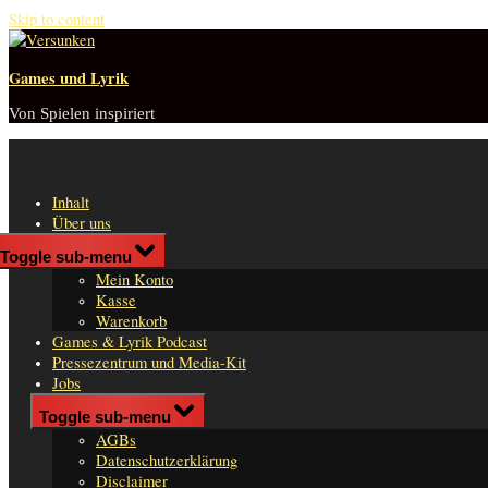
Skip to content
Games und Lyrik
Von Spielen inspiriert
Inhalt
Über uns
Shop
Toggle sub-menu
n
Mein Konto
er
Kasse
Warenkorb
Games & Lyrik Podcast
Pressezentrum und Media-Kit
Jobs
Impressum
Toggle sub-menu
AGBs
Datenschutzerklärung
Disclaimer