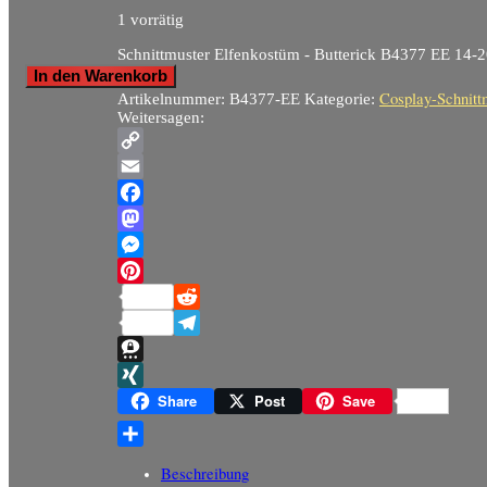
1 vorrätig
Schnittmuster Elfenkostüm - Butterick B4377 EE 14-2
In den Warenkorb
Cosplay-Schnitt
Artikelnummer:
B4377-EE
Kategorie:
Weitersagen:
Copy
Link
Email
Facebook
Mastodon
Messenger
Pinterest
Reddit
Telegram
Threema
XING
Share
Post
Save
Teilen
Beschreibung