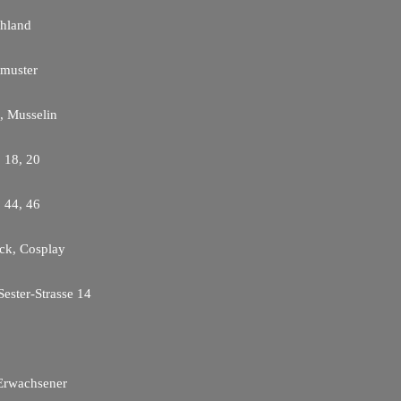
hland
tmuster
a, Musselin
, 18, 20
, 44, 46
ick, Cosplay
Sester-Strasse 14
Erwachsener