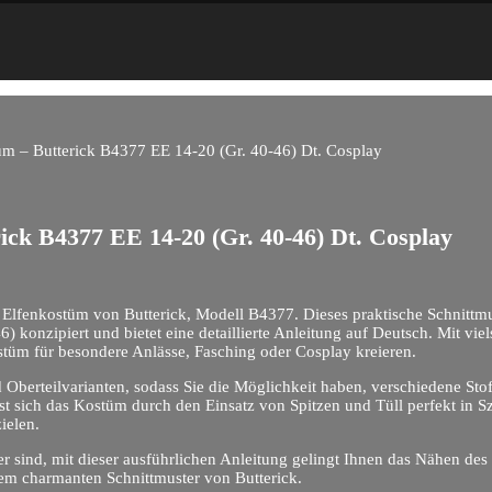
üm – Butterick B4377 EE 14-20 (Gr. 40-46) Dt. Cosplay
ick B4377 EE 14-20 (Gr. 40-46) Dt. Cosplay
 Elfenkostüm von Butterick, Modell B4377. Dieses praktische Schnittmu
konzipiert und bietet eine detaillierte Anleitung auf Deutsch. Mit vie
Kostüm für besondere Anlässe, Fasching oder Cosplay kreieren.
Oberteilvarianten, sodass Sie die Möglichkeit haben, verschiedene Sto
sst sich das Kostüm durch den Einsatz von Spitzen und Tüll perfekt in Sz
ielen.
er sind, mit dieser ausführlichen Anleitung gelingt Ihnen das Nähen des
sem charmanten Schnittmuster von Butterick.