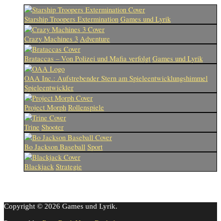
Starship Troopers Extermination
Games und Lyrik
Crazy Machines 3
Adventure
Brataccas – Von Polizei und Mafia verfolgt
Games und Lyrik
OAA Inc.: Aufstrebender Stern am Spieleentwicklungshimmel
Spieleentwickler
Project Morph
Rollenspiele
Trine
Shooter
Bo Jackson Baseball
Sport
Blackjack
Strategie
Copyright © 2026 Games und Lyrik.