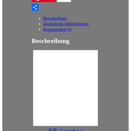
Teilen
Beschreibung
Zusätzliche Informationen
Rezensionen (0)
Beschreibung
10 Varios Pokemonkarten
Con Flurmel 117/168 Re-
Holo Tormenta En
Firmament
La descripción de este producto se
ha traducido automáticamente. Si
tiene alguna pregunta al respecto,
por favor póngase en contacto con
nosotros.