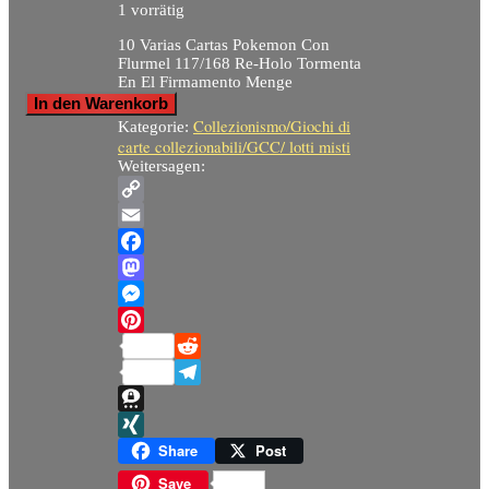
1 vorrätig
10 Varias Cartas Pokemon Con
Flurmel 117/168 Re-Holo Tormenta
En El Firmamento Menge
In den Warenkorb
Collezionismo/Giochi di
Kategorie:
carte collezionabili/GCC/ lotti misti
Weitersagen:
Copy
Link
Email
Facebook
Mastodon
Messenger
Pinterest
Reddit
Telegram
Threema
XING
Share
Post
Save