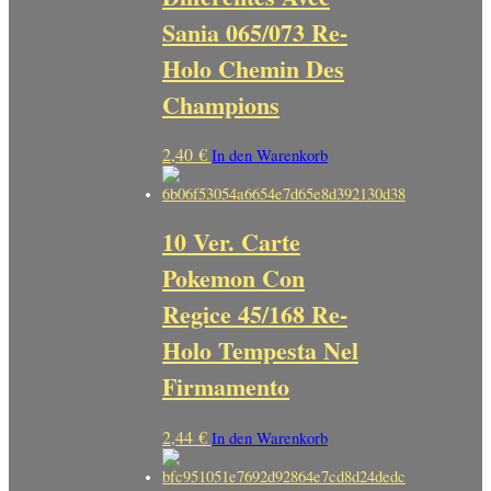
Sania 065/073 Re-
Holo Chemin Des
Champions
2,40
€
In den Warenkorb
10 Ver. Carte
Pokemon Con
Regice 45/168 Re-
Holo Tempesta Nel
Firmamento
2,44
€
In den Warenkorb