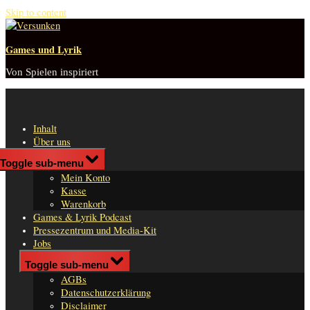
Skip to content
Games und Lyrik
Von Spielen inspiriert
Inhalt
Über uns
Shop
Toggle sub-menu
n
Mein Konto
er
Kasse
Warenkorb
Games & Lyrik Podcast
Pressezentrum und Media-Kit
Jobs
Impressum
Toggle sub-menu
AGBs
Datenschutzerklärung
Disclaimer