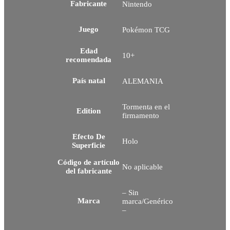
Fabricante
Nintendo
Juego
Pokémon TCG
Edad
10+
recomendada
País natal
ALEMANIA
Tormenta en el
Edition
firmamento
Efecto De
Holo
Superficie
Código de artículo
No aplicable
del fabricante
– Sin
Marca
marca/Genérico
–