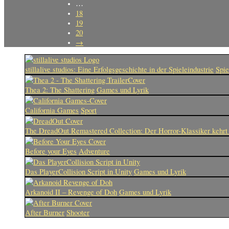
…
18
19
20
→
stillalive studios: Eine Erfolgsgeschichte in der Spieleindustrie
Spie
Thea 2: The Shattering
Games und Lyrik
California Games
Sport
The DreadOut Remastered Collection: Der Horror-Klassiker kehrt
Before your Eyes
Adventure
Das PlayerCollision Script in Unity
Games und Lyrik
Arkanoid II – Revenge of Doh
Games und Lyrik
After Burner
Shooter