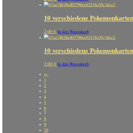
10 verschiedene Pokemonkarte
2,00
€
In den Warenkorb
10 verschiedene Pokemonkarte
2,00
€
In den Warenkorb
←
1
2
3
4
5
6
7
8
9
10