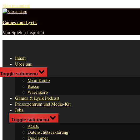
Skip to content
Games und Lyrik
Von Spielen inspiriert
Inhalt
Über uns
Shop
Toggle sub-menu
n
Mein Konto
er
Kasse
Warenkorb
Games & Lyrik Podcast
Pressezentrum und Media-Kit
Jobs
Impressum
Toggle sub-menu
AGBs
Datenschutzerklärung
Disclaimer