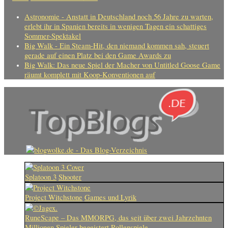
Astronomie - Anstatt in Deutschland noch 56 Jahre zu warten,
erlebt ihr in Spanien bereits in wenigen Tagen ein schattiges
Sommer-Spektakel
Big Walk - Ein Steam-Hit, den niemand kommen sah, steuert
gerade auf einen Platz bei den Game Awards zu
Big Walk: Das neue Spiel der Macher von Untitled Goose Game
räumt komplett mit Koop-Konventionen auf
Splatoon 3
Shooter
Project Witchstone
Games und Lyrik
RuneScape – Das MMORPG, das seit über zwei Jahrzehnten
Millionen Spieler begeistert
Rollenspiele