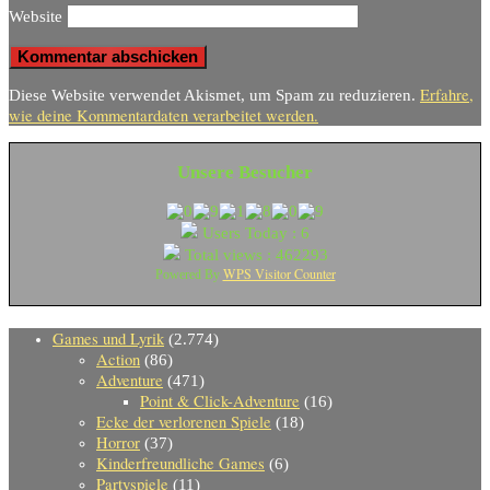
Website
Erfahre,
Diese Website verwendet Akismet, um Spam zu reduzieren.
wie deine Kommentardaten verarbeitet werden.
Unsere Besucher
Users Today : 6
Total views : 462293
WPS Visitor Counter
Powered By
Games und Lyrik
(2.774)
Action
(86)
Adventure
(471)
Point & Click-Adventure
(16)
Ecke der verlorenen Spiele
(18)
Horror
(37)
Kinderfreundliche Games
(6)
Partyspiele
(11)