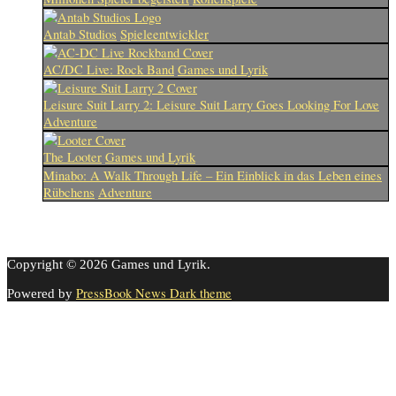
Antab Studios
Spieleentwickler
AC/DC Live: Rock Band
Games und Lyrik
Leisure Suit Larry 2: Leisure Suit Larry Goes Looking For Love
Adventure
The Looter
Games und Lyrik
Minabo: A Walk Through Life – Ein Einblick in das Leben eines
Rübchens
Adventure
Copyright © 2026 Games und Lyrik.
PressBook News Dark theme
Powered by
Cookie-Einstellungen
Diese Webseite benutzt Cookies um die Nutzererfahrung zu
verbessern. Diese Cookies können Sie hier ausschalten.