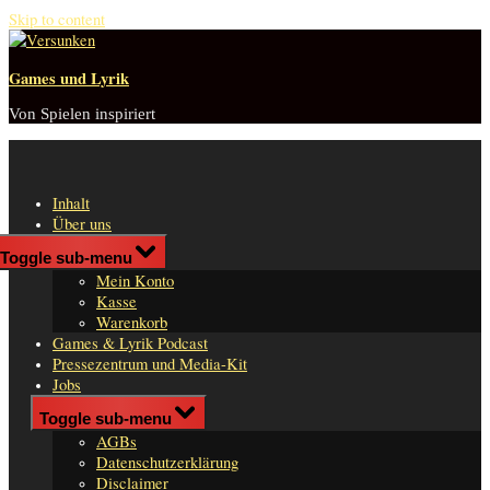
Skip to content
Games und Lyrik
Von Spielen inspiriert
Inhalt
Über uns
Shop
Toggle sub-menu
n
Mein Konto
er
Kasse
Warenkorb
Games & Lyrik Podcast
Pressezentrum und Media-Kit
Jobs
Impressum
Toggle sub-menu
AGBs
Datenschutzerklärung
Disclaimer