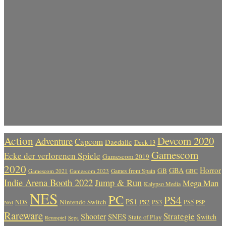
Action
Devcom 2020
Adventure
Capcom
Daedalic
Deck 13
Gamescom
Ecke der verlorenen Spiele
Gamescom 2019
2020
Horror
GBA
GB
Gamescom 2021
Gamescom 2023
Games from Spain
GBC
Indie Arena Booth 2022
Jump & Run
Mega Man
Kalypso Media
NES
PC
PS4
PS1
Nintendo Switch
PS2
PS5
NDS
PS3
PSP
N64
Rareware
Strategie
Shooter
SNES
Switch
State of Play
Rennspiel
Sega