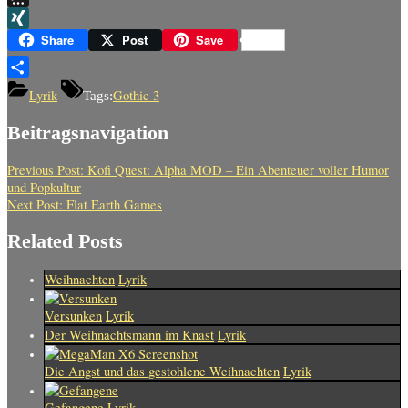
Threema
XING
Share
Post
Save
Teilen
Lyrik
Gothic 3
Tags:
Beitragsnavigation
Previous Post:
Kofi Quest: Alpha MOD – Ein Abenteuer voller Humor
und Popkultur
Next Post:
Flat Earth Games
Related Posts
Weihnachten
Lyrik
Versunken
Lyrik
Der Weihnachtsmann im Knast
Lyrik
Die Angst und das gestohlene Weihnachten
Lyrik
Gefangene
Lyrik