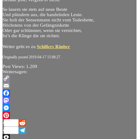
So lauern sie stets auf neue Beute
Und plündern aus, die handelnden Leute.
Sie holt der Sensenmann nicht vom Todesbette,
Höchstens von der Gefängniskette
Oder gar schlimmer, wenn sie vernichtet,
Ist’s die Klinge die sie richtet.
Schillers Räuber
Weiter geht es zu
Originally posted 2019-04-17 15:08:27.
Post Views:
1.209
Weitersagen:
Copy
Link
Email
Facebook
Mastodon
Messenger
Pinterest
Reddit
Telegram