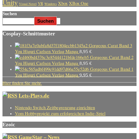
Unity
Xbox
XBox One
VR
Visual Novel
Windows
Suchen
Suchen
Cosplay-Schnittmuster
Gorgeous Carat Band 3
You Higuri Carlsen Verlag Manga
8,95
€
Gorgeous Carat Band 2
You Higuri Carlsen Verlag Manga
8,95
€
Gorgeous Carat Band 1
You Higuri Carlsen Verlag Manga
9,95
€
Hier finden Sie mehr.
Lets-Plays.de
Nintendo Switch Zeitbegrenzung einrichten
Vom Hobbyprojekt zum erfolgreichen Indie-Spiel
Ezoic
GameStar – News